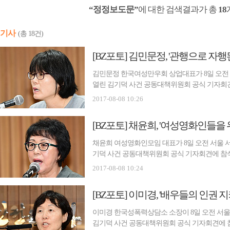
“정정보도문”
에 대한 검색결과가 총
18
기사
(총 18건)
[BZ포토] 김민문정, '관행으로 자행
김민문정 한국여성만우회 상업대표가 8일 오전
열린 김기덕 사건 공동대책위원회 공식 기자회견에
씨는 영화 ‘뫼비우스’ 촬영 당시 감정이입에 
2017-08-08 10:26
고 전하며 김기덕 감독을 폭행과 강요 혐의 등
[BZ포토] 채윤희, '여성영화인들을
채윤희 여성영화인모임 대표가 8일 오전 서울
기덕 사건 공동대책위원회 공식 기자회견에 참석해
‘뫼비우스’ 촬영 당시 감정이입에 필요하다며 
2017-08-08 10:24
김기덕 감독을 폭행과 강요 혐의 등으로 검찰에
[BZ포토] 이미경, '배우들의 인권 지
이미경 한국성폭력상담소 소장이 8일 오전 서
김기덕 사건 공동대책위원회 공식 기자회견에 참석