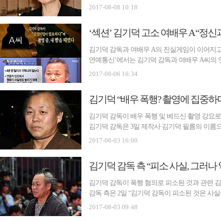
화 ‘뫼비우스’ 촬영 당시 감정이입에 필요하다
2017-08-08 10:18
며 김기덕 감독을 폭행과 강요 혐의 등으로 검
‘섹션’ 김기덕 고소 여배우 A “정신
김기덕 감독과 여배우 A의 진실게임이 이어지고 있
연예통신’에서는 김기덕 감독과 여배우 A씨의 
씨는 ‘뫼비우스’ 촬영 당시 김기덕 감독에게 뺨
2017-08-06 16:34
신 촬영을 강요받았다며 고소했다. 김기덕 감독
김기덕 감독이 배우 폭행 및 베드신 촬영 강요로
김기덕 감독은 3일 제작사 김기덕 필름의 이름으
은 “지난 2013년 ‘뫼비우스’ 촬영 중 생긴 일
2017-08-03 16:00
다. 자신을 고소한 배우 A씨와의 관계에 대한 
김기덕 감독 측 “피소 사실, 그러나
김기덕 감독이 폭행 혐의로 피소된 것과 관련 
감독 측은 2일 “김기덕 감독이 피소된 것은 사실
른 부분이 있다. 이와 관련 추후에 다시 입장을 
2017-08-03 09:48
앙지방검찰청에 김기덕 감독을 폭행 등의 혐의