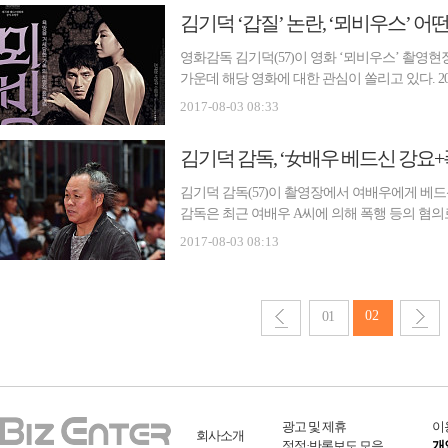
영화감독 김기덕(57)이 영화 ‘뫼비우스’ 촬영현
가운데 해당 영화에 대한 관심이 쏠리고 있다. 2
영화제에까지 진출한 작품이지만 국내에서는 제
2017-08-03 08:33
았다. 김기덕 감독은 당시 영등위로부터 지적 받
김기덕 감독, ‘女배우 베드신 강요+
김기덕 감독(57)이 촬영장에서 여배우에게 베드
감독은 최근 여배우 A씨에 의해 폭행 등의 혐
배용원)에 해당 사건을 배당, 직접 수사하기로 
2017-08-03 08:13
에 제출한 고소장에 따르면 A씨는 지난 2013년 
02
01
광고 및 제휴
이
회사소개
정정·반론보도 모음
개