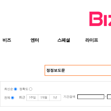
검색 바로가기
주메뉴 바로가기
주요 기사 바로가기
비즈
엔터
스페셜
라이프
최신순
정확도
기간검색
~
최근
1주일
1개월
1년
전체