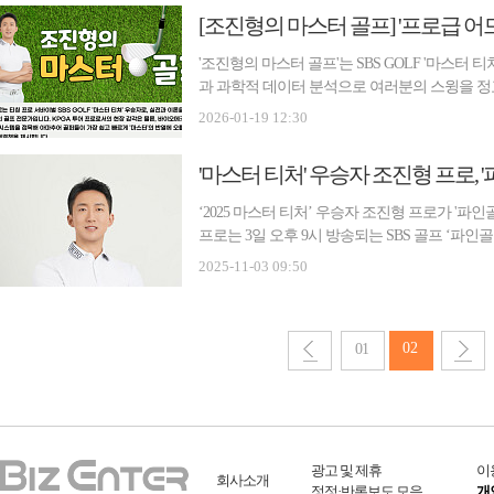
[조진형의 마스터 골프] '프로급 어
'조진형의 마스터 골프'는 SBS GOLF '마스터
과 과학적 데이터 분석으로 여러분의 스윙을 정
기본, 진심을 담은 조진형 프로의 특별한 레슨
2026-01-19 12:30
바랍니다. [편집자 주] "좋은 샷의 80%는 클럽
'마스터 티처' 우승자 조진형 프로, 
‘2025 마스터 티처’ 우승자 조진형 프로가 '파
프로는 3일 오후 9시 방송되는 SBS 골프 ‘
방향성 문제를 잡는 노하우를 공개한다. 이날 방
2025-11-03 09:50
스로 OB가 40번 이상 나는 경우도 있다”라고 
02
01
광고 및 제휴
이
회사소개
정정·반론보도 모음
개