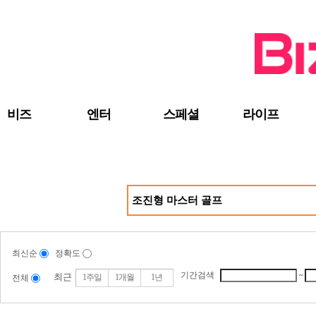
검색 바로가기
주메뉴 바로가기
주요 기사 바로가기
비즈
엔터
스페셜
라이프
최신순
정확도
기간검색
~
최근
1주일
1개월
1년
전체