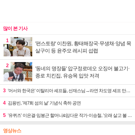
많이 본 기사
1
'편스토랑' 이찬원, 황태해장국·무생채·양념 목
살구이 등 윤주모 레시피 섭렵
2
'동네의 명장들' 압구정로데오 오징어 불고기·
종로 치킨집, 유승목 입맛 저격
3
'어서와 한국은' 이탈리아 셰프들, 선재스님→라연 차도영 셰프 만난다
4
김용빈, '제7회 섬의 날' 기념식 축하 공연
5
'유퀴즈' 이은결·임봉근 할머니&임다운 작가·이승철, '오래 살고 볼 일' 특집 출격
영상뉴스