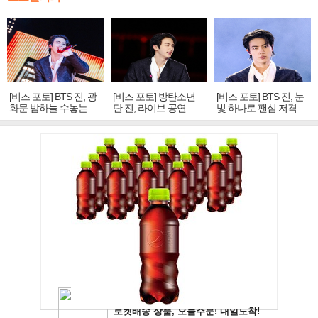
[비즈 포토] BTS 진, 광
[비즈 포토] 방탄소년
[비즈 포토] BTS 진, 눈
화문 밤하늘 수놓는 '비
단 진, 라이브 공연 중
빛 하나로 팬심 저격…
주얼 킹'의 열창
빛나는 독보적 아우라
독보적 카리스마