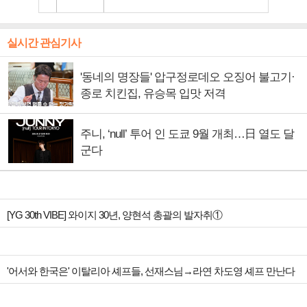
실시간 관심기사
'동네의 명장들' 압구정로데오 오징어 불고기·
종로 치킨집, 유승목 입맛 저격
주니, ‘null’ 투어 인 도쿄 9월 개최…日 열도 달
군다
[YG 30th VIBE] 와이지 30년, 양현석 총괄의 발자취①
'어서와 한국은' 이탈리아 셰프들, 선재스님→라연 차도영 셰프 만난다