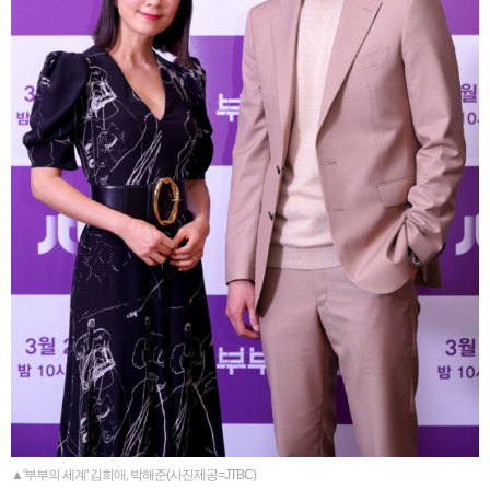
▲'부부의 세계' 김희애, 박해준(사진제공=JTBC)