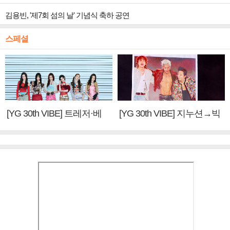
김용빈, '제7회 섬의 날' 기념식 축하 공연
스페셜
[YG 30th VIBE] 트레저·베
[YG 30th VIBE] 지누션→빅
이비몬스터, YG DNA 계승
뱅·투애니원·블랙핑크, YG
③
만의 문법②