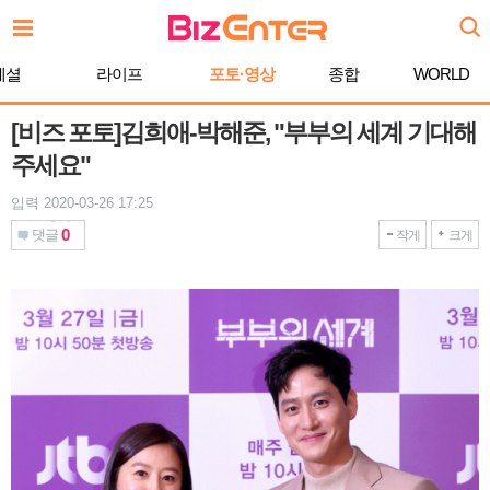
본
문
바
페셜
라이프
포토·영상
종합
WORLD
로
가
기
[비즈 포토]김희애-박해준, "부부의 세계 기대해
주세요"
입력 2020-03-26 17:25
0
댓글
작게
크게