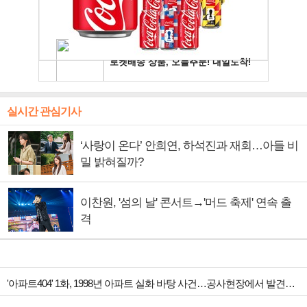
실시간 관심기사
‘사랑이 온다’ 안희연, 하석진과 재회…아들 비
밀 밝혀질까?
이찬원, '섬의 날' 콘서트→'머드 축제' 연속 출
격
'아파트404' 1화, 1998년 아파트 실화 바탕 사건…공사현장에서 발견된 것 추리 시작