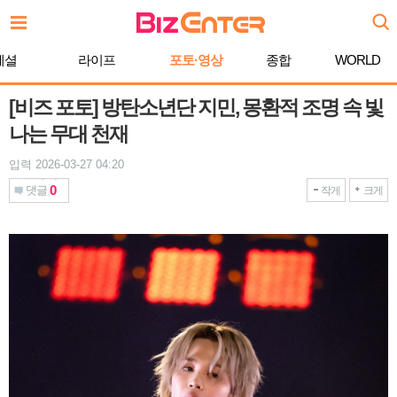
본
문
바
페셜
라이프
포토·영상
종합
WORLD
로
가
기
[비즈 포토] 방탄소년단 지민, 몽환적 조명 속 빛
나는 무대 천재
입력 2026-03-27 04:20
0
댓글
작게
크게