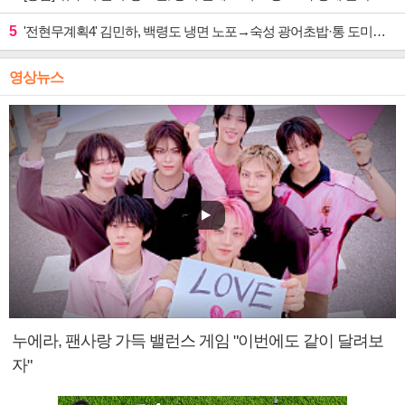
5
'전현무계획4' 김민하, 백령도 냉면 노포→숙성 광어초밥·통 도미찜 맛집 탐방
영상뉴스
누에라, 팬사랑 가득 밸런스 게임 "이번에도 같이 달려보
자"