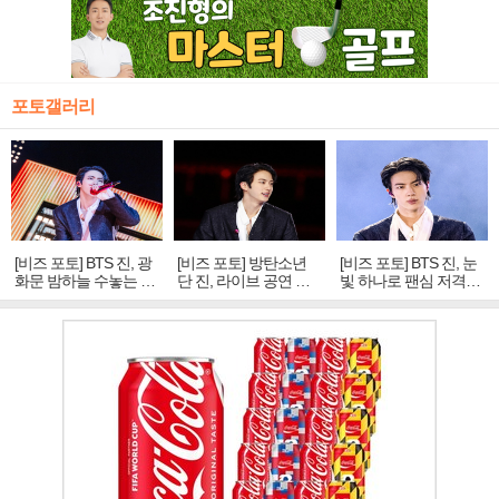
포토갤러리
[비즈 포토] BTS 진, 광
[비즈 포토] 방탄소년
[비즈 포토] BTS 진, 눈
화문 밤하늘 수놓는 '비
단 진, 라이브 공연 중
빛 하나로 팬심 저격…
주얼 킹'의 열창
빛나는 독보적 아우라
독보적 카리스마