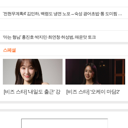
'전현무계획4' 김민하, 백령도 냉면 노포→숙성 광어초밥·통 도미찜 맛집 탐방
‘아는 형님’ 홍진호·박지민·최연청·허성범, 매운맛 토크
스페셜
[비즈 스타] '내일도 출근' 강
[비즈 스타] '오케이 마담2'
미나 "아이오아이 불화설?
엄정화 "6년 만의 속편 제
사실 아냐"(인터뷰)
작, 하늘의 뜻"(인터뷰)