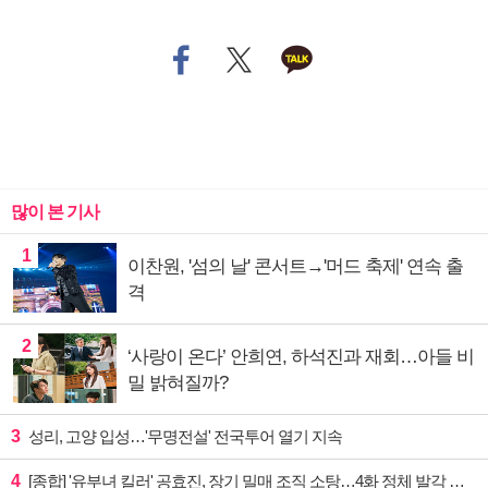
많이 본 기사
1
이찬원, '섬의 날' 콘서트→'머드 축제' 연속 출
격
2
‘사랑이 온다’ 안희연, 하석진과 재회…아들 비
밀 밝혀질까?
3
성리, 고양 입성…'무명전설' 전국투어 열기 지속
4
[종합] '유부녀 킬러' 공효진, 장기 밀매 조직 소탕…4화 정체 발각 위기 예고