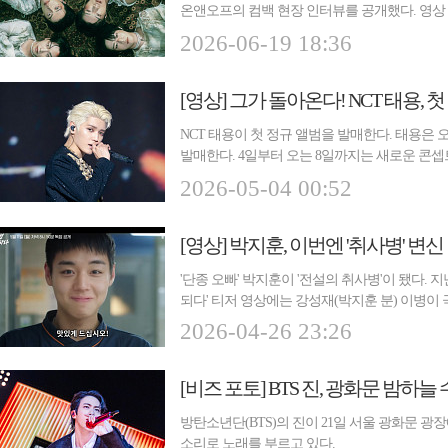
온앤오프의 컴백 현장 인터뷰를 공개했다. 영상
...
2026-06-19 18:36
[영상] 그가 돌아온다! NCT 태용,
NCT 태용이 첫 정규 앨범을 발매한다. 태용은 오는
발매한다. 4일부터 오는 8일까지는 새로운 콘
순...
2026-05-04 00:52
[영상] 박지훈, 이번엔 '취사병' 변신
'단종 오빠' 박지훈이 '전설의 취사병'이 됐다. 
되다' 티저 영상에는 강성재(박지훈 분) 이병이 
2026-04-26 23:26
[비즈 포토] BTS 진, 광화문 밤하늘
방탄소년단(BTS)의 진이 21일 서울 광화문 
소리로 노래를 부르고 있다.