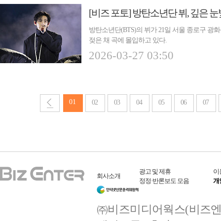
[비즈 포토] 방탄소년단 뷔, 깊은 
방탄소년단(BTS)의 뷔가 21일 서울 종로구 
젖은 채 곡에 몰입하고 있다.
2026-03-27 03:50
01
02
03
04
05
06
07
광고 및 제휴
이
회사소개
정정·반론보도 모음
개
㈜비즈미디어웍스(비즈엔터