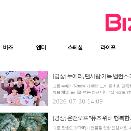
검색 바로가기
주메뉴 바로가기
주요 기사 바로가기
비즈
엔터
스페셜
라이프
[영상] 누에라, 팬사랑 가득 밸런스
그룹 누에라(NouerA)가 팬덤 '노바'를 향한 
튜브 채널 '트리플 뷰'는 최근 미니 4집 '.exe'
2026-07-30 14:09
[영상] 온앤오프 "퓨즈 위해 행복한 
그룹 온앤오프(ONF)가 팬들을 향한 진심 어린 마