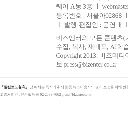
퀘어 A동 3층 ㅣ webmaster@b
등록번호 : 서울아02868 ㅣ 등
ㅣ 발행·편집인 : 문연배
비즈엔터의 모든 콘텐츠(
수집, 복사, 재배포, AI
Copyright 2013. 비즈미디
보
press@bizenter.co.kr
「열린보도원칙」
당 매체는 독자와 취재원 등 뉴스이용자의 권리 보장을 위해 반
고충처리인 : 윤준필 팀장 02-2088-7662 press@bizenter.co.kr