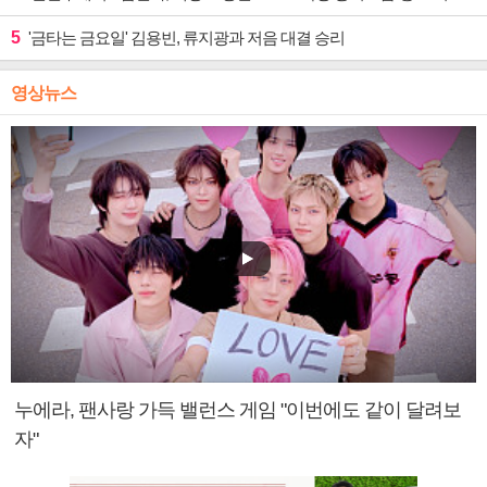
5
'금타는 금요일' 김용빈, 류지광과 저음 대결 승리
영상뉴스
누에라, 팬사랑 가득 밸런스 게임 "이번에도 같이 달려보
자"