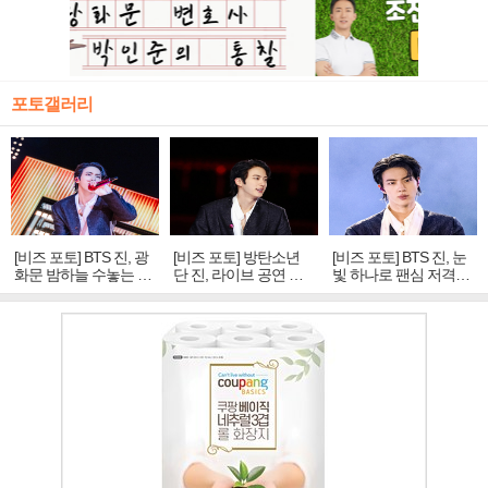
포토갤러리
[비즈 포토] BTS 진, 광
[비즈 포토] 방탄소년
[비즈 포토] BTS 진, 눈
화문 밤하늘 수놓는 '비
단 진, 라이브 공연 중
빛 하나로 팬심 저격…
주얼 킹'의 열창
빛나는 독보적 아우라
독보적 카리스마