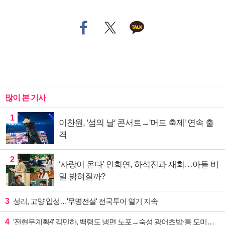
많이 본 기사
1
이찬원, '섬의 날' 콘서트→'머드 축제' 연속 출
격
2
‘사랑이 온다’ 안희연, 하석진과 재회…아들 비
밀 밝혀질까?
3
성리, 고양 입성…'무명전설' 전국투어 열기 지속
4
'전현무계획4' 김민하, 백령도 냉면 노포→숙성 광어초밥·통 도미찜 맛집 탐방