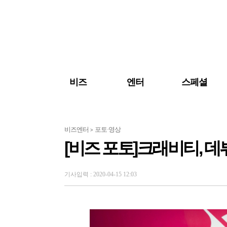
검색 바로가기
주메뉴 바로가기
주요 기사 바로가기
비즈
엔터
스페셜
비즈엔터
포토·영상
>
[비즈 포토]크래비티, 
기사입력 : 2020-04-15 12:03