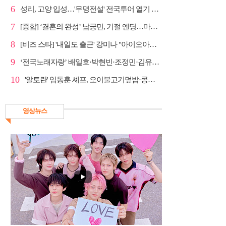
6
성리, 고양 입성…'무명전설' 전국투어 열기 지속
7
[종합] ‘결혼의 완성’ 남궁민, 기절 엔딩…마지막회 예...
8
[비즈 스타] '내일도 출근' 강미나 "아이오아이 불화설...
9
‘전국노래자랑’ 배일호·박현빈·조정민·김유라·미스김, ...
10
'알토란' 임동훈 셰프, 오이불고기덮밥·콩물가지냉국 ...
영상뉴스