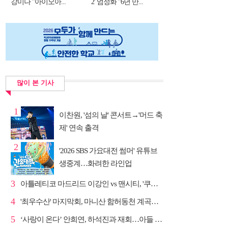
강미나 "아이오아...
2' 엄정화 "6년 만...
많이 본 기사
1
이찬원, '섬의 날' 콘서트→'머드 축
제' 연속 출격
2
'2026 SBS 가요대전 썸머' 유튜브
생중계…화려한 라인업
3
아틀레티코 마드리드 이강인 vs 맨시티, '쿠플 시리즈'...
4
'최우수산' 마지막회, 마니산 함허동천 계곡→참성단 등반
5
‘사랑이 온다’ 안희연, 하석진과 재회…아들 비밀 밝혀...