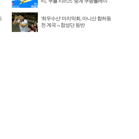
티, '쿠플 시리즈' 중계 쿠팡플레이
의
'최우수산' 마지막회, 마니산 함허동
천 계곡→참성단 등반