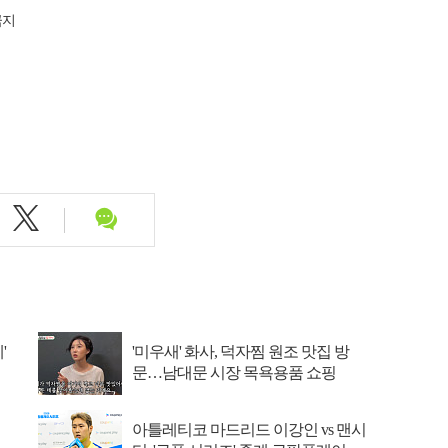
금지
'
'미우새' 화사, 덕자찜 원조 맛집 방
문…남대문 시장 목욕용품 쇼핑
아틀레티코 마드리드 이강인 vs 맨시