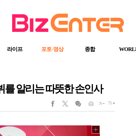
라이프
포토·영상
종합
WORL
데뷔를 알리는 따뜻한 손인사