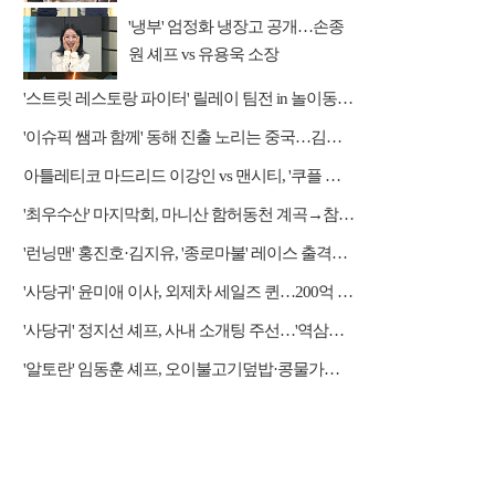
'냉부' 엄정화 냉장고 공개…손종
원 셰프 vs 유용욱 소장
'스트릿 레스토랑 파이터' 릴레이 팀전 in 놀이동산 상권
'이슈픽 쌤과 함께' 동해 진출 노리는 중국…김흥규 교수 강연
아틀레티코 마드리드 이강인 vs 맨시티, '쿠플 시리즈' 중계 쿠팡플레이
'최우수산' 마지막회, 마니산 함허동천 계곡→참성단 등반
'런닝맨' 홍진호·김지유, '종로마불' 레이스 출격…레전드 예능감 자랑
'사당귀' 윤미애 이사, 외제차 세일즈 퀸…200억 자산가
'사당귀' 정지선 셰프, 사내 소개팅 주선…'역삼동 근육남' 등장에 후끈
'알토란' 임동훈 셰프, 오이불고기덮밥·콩물가지냉국 레시피 공개