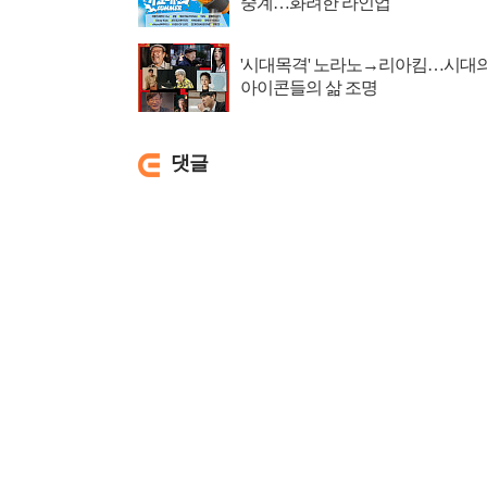
중계…화려한 라인업
'시대목격' 노라노→리아킴…시대
아이콘들의 삶 조명
댓글