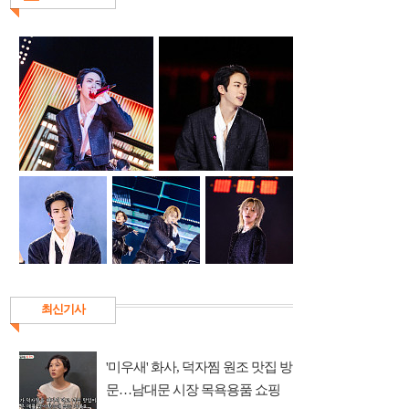
최신기사
'미우새' 화사, 덕자찜 원조 맛집 방
문…남대문 시장 목욕용품 쇼핑