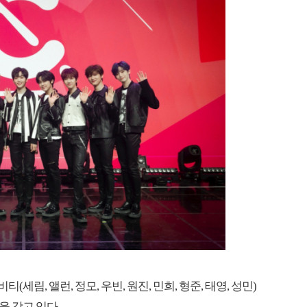
림, 앨런, 정모, 우빈, 원진, 민희, 형준, 태영, 성민)
을 갖고 있다.