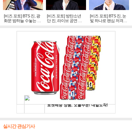
[비즈 포토] BTS 진, 광
[비즈 포토] 방탄소년
[비즈 포토] BTS 진, 눈
화문 밤하늘 수놓는 '비
단 진, 라이브 공연 중
빛 하나로 팬심 저격…
주얼 킹'의 열창
빛나는 독보적 아우라
독보적 카리스마
실시간 관심기사