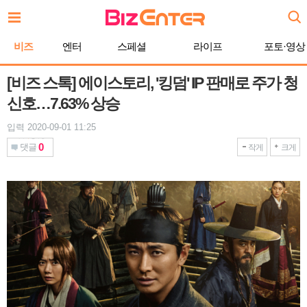
본
문
바
비즈
엔터
스페셜
라이프
포토·영상
로
가
기
[비즈 스톡] 에이스토리, '킹덤' IP 판매로 주가 청
신호…7.63% 상승
입력 2020-09-01 11:25
0
댓글
작게
크게