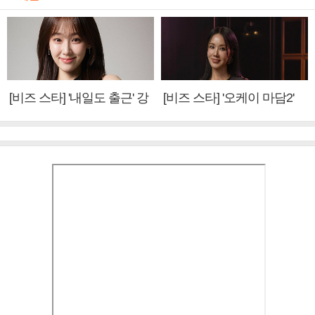
[비즈 스타] '내일도 출근' 강
[비즈 스타] '오케이 마담2'
미나 "아이오아이 불화설?
엄정화 "6년 만의 속편 제
사실 아냐"(인터뷰)
작, 하늘의 뜻"(인터뷰)