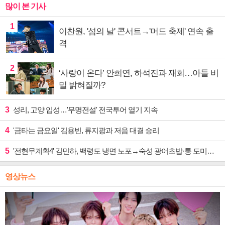
많이 본 기사
1
이찬원, '섬의 날' 콘서트→'머드 축제' 연속 출
격
2
‘사랑이 온다’ 안희연, 하석진과 재회…아들 비
밀 밝혀질까?
3
성리, 고양 입성…'무명전설' 전국투어 열기 지속
4
'금타는 금요일' 김용빈, 류지광과 저음 대결 승리
5
'전현무계획4' 김민하, 백령도 냉면 노포→숙성 광어초밥·통 도미찜 맛집 탐방
영상뉴스