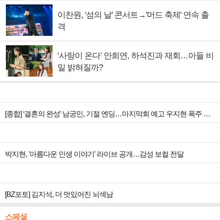
이찬원, '섬의 날' 콘서트→'머드 축제' 연속 출
격
‘사랑이 온다’ 안희연, 하석진과 재회…아들 비
밀 밝혀질까?
[종합] ‘결혼의 완성’ 남궁민, 기절 엔딩…마지막회 예고 우지현 폭주 결말은?
박지현, '아름다운 인생 이야기' 라이브 공개…감성 보컬 전달
[BZ포토] 김지석, 더 멋있어진 뇌섹남
스페셜