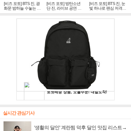
[비즈 포토] BTS 진, 광
[비즈 포토] 방탄소년
[비즈 포토] BTS 진, 눈
화문 밤하늘 수놓는 '비
단 진, 라이브 공연 중
빛 하나로 팬심 저격…
주얼 킹'의 열창
빛나는 독보적 아우라
독보적 카리스마
실시간 관심기사
'생활의 달인' 계란찜 덕후 달인 맛집 리스트→