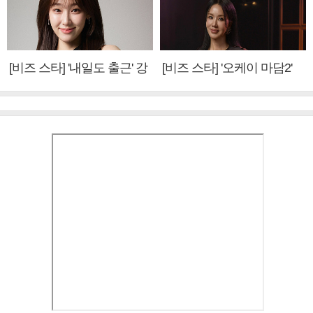
[비즈 스타] '내일도 출근' 강
[비즈 스타] '오케이 마담2'
미나 "아이오아이 불화설?
엄정화 "6년 만의 속편 제
사실 아냐"(인터뷰)
작, 하늘의 뜻"(인터뷰)