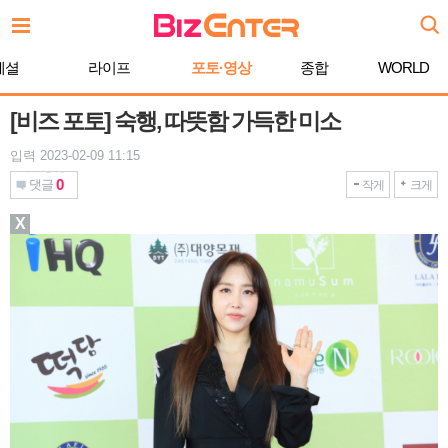
본
문
바
페셜
라이프
포토·영상
종합
WORLD
로
가
기
[비즈 포토] 숙행, 따뜻함 가득한 미소
입력 2023-02-09 11:15
0
댓글
작게
크게
X