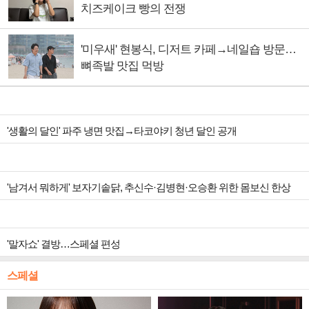
치즈케이크 빵의 전쟁
'미우새' 현봉식, 디저트 카페→네일숍 방문…
뼈족발 맛집 먹방
'생활의 달인' 파주 냉면 맛집→타코야키 청년 달인 공개
'남겨서 뭐하게' 보자기솥닭, 추신수·김병현·오승환 위한 몸보신 한상
'말자쇼' 결방…스페셜 편성
스페셜