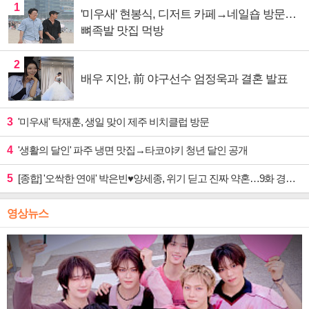
1
'미우새' 현봉식, 디저트 카페→네일숍 방문…
뼈족발 맛집 먹방
2
배우 지안, 前 야구선수 엄정욱과 결혼 발표
3
'미우새' 탁재훈, 생일 맞이 제주 비치클럽 방문
4
'생활의 달인' 파주 냉면 맛집→타코야키 청년 달인 공개
5
[종합] '오싹한 연애' 박은빈♥양세종, 위기 딛고 진짜 약혼…9화 경영권 사수 작전 예고
영상뉴스