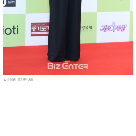
▲숙행(비즈엔터DB)