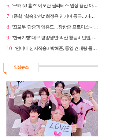
6
'구해줘! 홈즈' 이모란 필라테스 원장 용산 아파트 방...
7
[종합] '합숙맞선2' 최정윤 인기녀 등극…다음주 마지막...
8
'꼬꼬무' 단종과 엄흥도…장항준·프로미스나인 이채영·...
9
'한국기행' 대구 평양냉면·익산 황등비빈밥, 백년 식당...
10
'언니네 산지직송3' 박해준, 통영 견내량 돌미역 조업 ...
영상뉴스