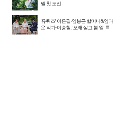
델 첫 도전
선
'유퀴즈' 이은결·임봉근 할머니&임다
운 작가·이승철, '오래 살고 볼 일' 특
집 출격