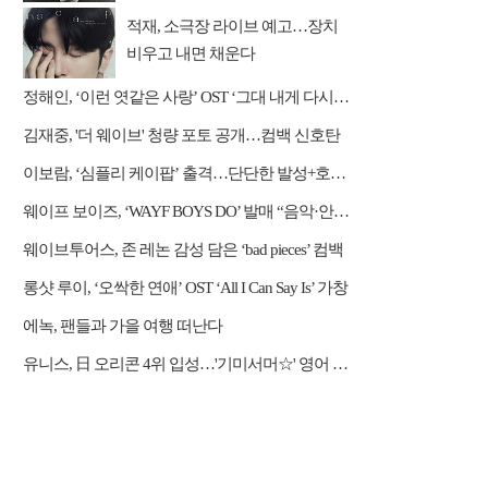
적재, 소극장 라이브 예고…장치
비우고 내면 채운다
정해인, ‘이런 엿같은 사랑’ OST ‘그대 내게 다시’ 리메이크 가창
김재중, '더 웨이브' 청량 포토 공개…컴백 신호탄
이보람, ‘심플리 케이팝’ 출격…단단한 발성+호소력 짙은 음색 무대 압도
웨이프 보이즈, ‘WAYF BOYS DO’ 발매 “음악·안무·비주얼 직접 참여”
웨이브투어스, 존 레논 감성 담은 ‘bad pieces’ 컴백
롱샷 루이, ‘오싹한 연애’ OST ‘All I Can Say Is’ 가창
에녹, 팬들과 가을 여행 떠난다
유니스, 日 오리콘 4위 입성…'기미서머☆' 영어 버전 발표