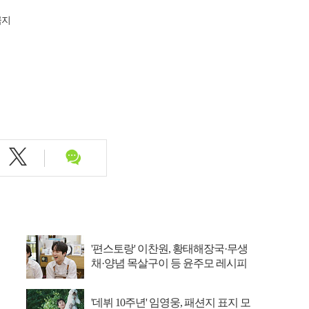
금지
'편스토랑' 이찬원, 황태해장국·무생
채·양념 목살구이 등 윤주모 레시피
섭렵
'데뷔 10주년' 임영웅, 패션지 표지 모