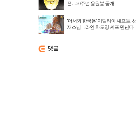
픈…20주년 응원봉 공개
'어서와 한국은' 이탈리아 셰프들, 
재스님→라연 차도영 셰프 만난다
댓글