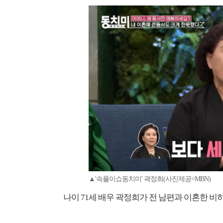
▲'속풀이쇼동치미' 곽정희(사진제공=MBN)
나이 71세 배우 곽정희가 전 남편과 이혼한 비