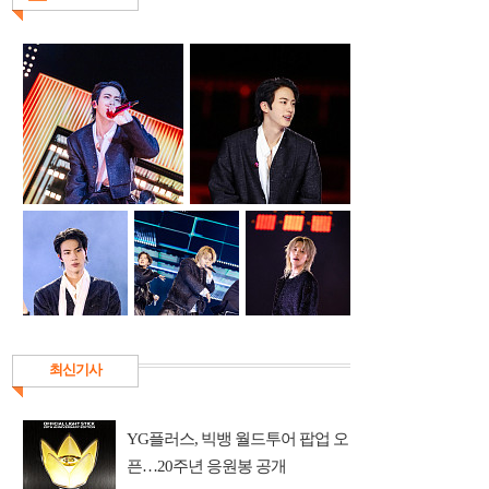
최신기사
YG플러스, 빅뱅 월드투어 팝업 오
픈…20주년 응원봉 공개