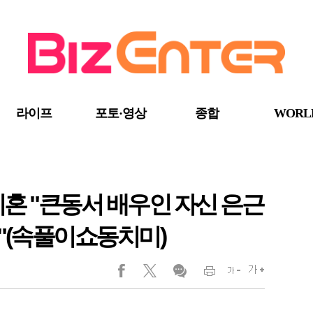
라이프
포토·영상
종합
WORL
이혼 "큰동서 배우인 자신 은근
"(속풀이쇼동치미)