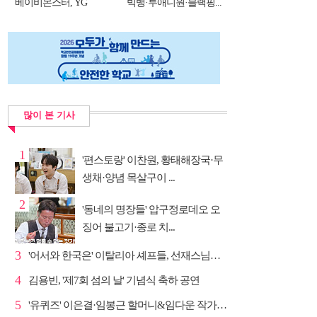
베이비몬스터, YG
빅뱅·투애니원·블랙핑...
DNA...
많이 본 기사
1
'편스토랑' 이찬원, 황태해장국·무
생채·양념 목살구이 ...
2
'동네의 명장들' 압구정로데오 오
징어 불고기·종로 치...
3
'어서와 한국은' 이탈리아 셰프들, 선재스님→라연 차도...
4
김용빈, '제7회 섬의 날' 기념식 축하 공연
5
'유퀴즈' 이은결·임봉근 할머니&임다운 작가·이승철, '...