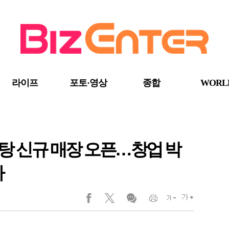
라이프
포토·영상
종합
WORL
탕 신규 매장 오픈…창업 박
가