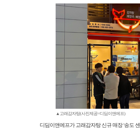
▲고래감자탕(사진제공=디딤이앤에프)
디딤이앤에프가 고래감자탕 신규 매장 '송도 센