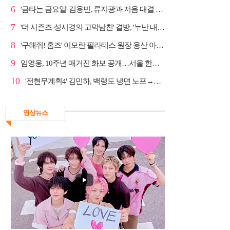
6
'금타는 금요일' 김용빈, 류지광과 저음 대결 승리
7
'더 시즌즈-성시경의 고막남친' 결방, '누난 내게 여자...
8
'구해줘! 홈즈' 이모란 필라테스 원장 용산 아파트 방...
9
임영웅, 10주년 매거진 화보 공개…서울 한복판 대형 현...
10
'전현무계획4' 김민하, 백령도 냉면 노포→숙성 광어초...
영상뉴스