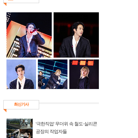
최신기사
'극한직업' 무더위 속 철도·실리콘
공장의 작업자들