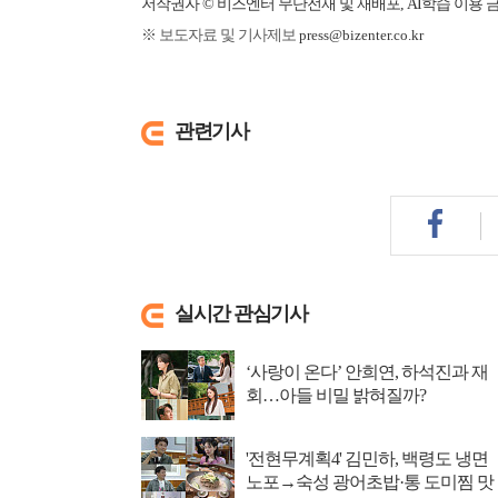
저작권자 © 비즈엔터 무단전재 및 재배포, AI학습 이용 
※ 보도자료 및 기사제보
press@bizenter.co.kr
관련기사
실시간 관심기사
‘사랑이 온다’ 안희연, 하석진과 재
회…아들 비밀 밝혀질까?
'전현무계획4' 김민하, 백령도 냉면
노포→숙성 광어초밥·통 도미찜 맛