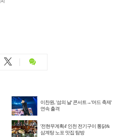
금지
이찬원, '섬의 날' 콘서트→'머드 축제'
연속 출격
'전현무계획4' 인천 전기구이 통닭&
삼계탕 노포 맛집 탐방