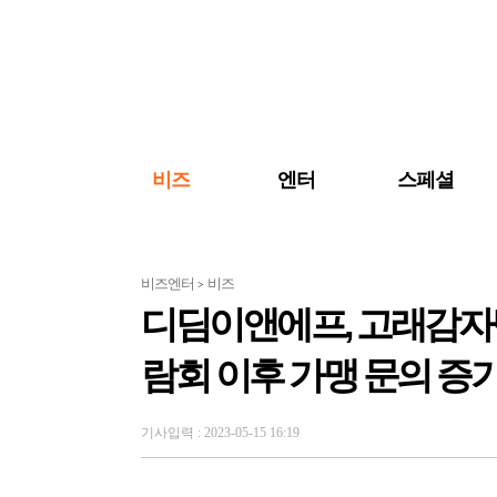
검색 바로가기
주메뉴 바로가기
주요 기사 바로가기
비즈
엔터
스페셜
비즈엔터
비즈
>
디딤이앤에프, 고래감자
람회 이후 가맹 문의 증
기사입력 : 2023-05-15 16:19