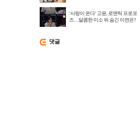
집 탐방
‘사랑이 온다’ 고윤, 로맨틱 프로포
즈…달콤한 미소 뒤 숨긴 이면은?
댓글