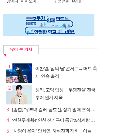
강미나 "아이오아...
2' 엄정화 "6년 만...
많이 본 기사
1
이찬원, '섬의 날' 콘서트→'머드 축
제' 연속 출격
2
성리, 고양 입성…'무명전설' 전국
투어 열기 지속
3
[종합] '유부녀 킬러' 공효진, 장기 밀매 조직 소탕…4...
4
'전현무계획4' 인천 전기구이 통닭&삼계탕 노포 맛집 탐방
5
‘사랑이 온다’ 안희연, 하석진과 재회…아들 비밀 밝혀...