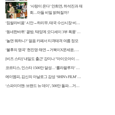
‘사랑이 온다’ 안희연, 하석진과 재
회…아들 비밀 밝혀질까?
‘짐쌀라비움’ 시안→하리무, 태국 수산시장·비밀 동굴 탐방
‘동네한바퀴’ 결방, '태양계 오디세이 3부 폭풍' 편성
‘놀면 뭐하니?’ 얼음 카페서 티격태격 여름 정모
‘불후의 명곡’ 현진영·채연→거북이X문세윤, 레전드 배틀
[비즈 스타] '내일도 출근' 강미나 "아이오아이 불화설? 사실 아냐"(인터뷰)
코르티스, 인스타 1500만 달성…‘롤라팔루자’ 무대 열기 이어간다
에이엠피, 김신의 아날로그 감성 ‘SHIN’s FILM’ 공개
‘스파이더맨: 브랜드 뉴 데이’, 500만 돌파…거침없는 흥행 질주