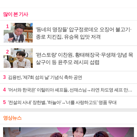
많이 본 기사
1
'동네의 명장들' 압구정로데오 오징어 불고기·
종로 치킨집, 유승목 입맛 저격
2
'편스토랑' 이찬원, 황태해장국·무생채·양념 목
살구이 등 윤주모 레시피 섭렵
3
김용빈, '제7회 섬의 날' 기념식 축하 공연
4
'어서와 한국은' 이탈리아 셰프들, 선재스님→라연 차도영 셰프 만난다
5
'전설의 사내' 장한별, '하늘아'→'너를 사랑하고도' 명품 무대
영상뉴스