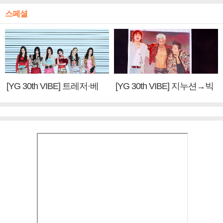
스페셜
[YG 30th VIBE] 트레저·베
[YG 30th VIBE] 지누션→빅
이비몬스터, YG DNA 계승
뱅·투애니원·블랙핑크, YG
③
만의 문법②