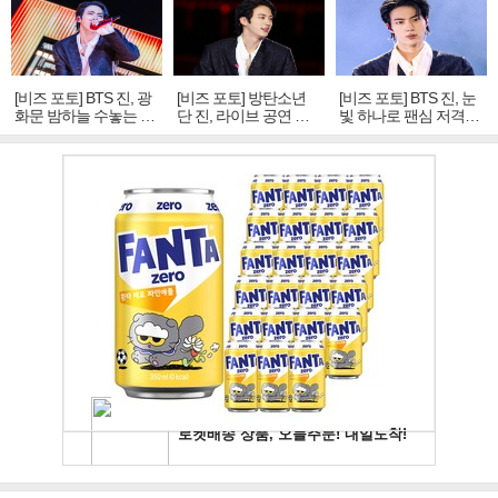
[비즈 포토] BTS 진, 광
[비즈 포토] 방탄소년
[비즈 포토] BTS 진, 눈
화문 밤하늘 수놓는 '비
단 진, 라이브 공연 중
빛 하나로 팬심 저격…
주얼 킹'의 열창
빛나는 독보적 아우라
독보적 카리스마