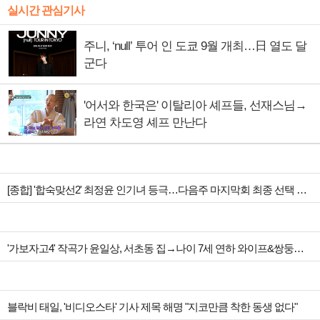
실시간 관심기사
주니, ‘null’ 투어 인 도쿄 9월 개최…日 열도 달
군다
'어서와 한국은' 이탈리아 셰프들, 선재스님→
라연 차도영 셰프 만난다
[종합] '합숙맞선2' 최정윤 인기녀 등극…다음주 마지막회 최종 선택 예고
'가보자고4' 작곡가 윤일상, 서초동 집→나이 7세 연하 와이프&쌍둥이 남매 공개
블락비 태일, '비디오스타' 기사 제목 해명 "지코만큼 착한 동생 없다"