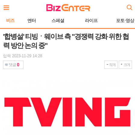
본
문
바
비즈
엔터
스페셜
라이프
포토·영상
로
가
기
'합병설' 티빙ㆍ웨이브 측 "경쟁력 강화 위한 협
력 방안 논의 중"
입력 2023-11-29 14:28
0
댓글
작게
크게