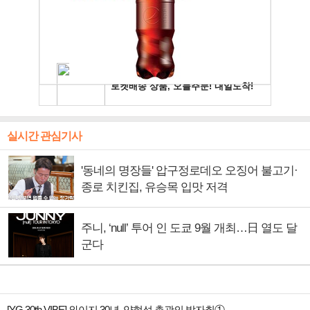
실시간 관심기사
'동네의 명장들' 압구정로데오 오징어 불고기·
종로 치킨집, 유승목 입맛 저격
주니, ‘null’ 투어 인 도쿄 9월 개최…日 열도 달
군다
[YG 30th VIBE] 와이지 30년, 양현석 총괄의 발자취①