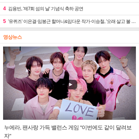
4
김용빈, '제7회 섬의 날' 기념식 축하 공연
5
'유퀴즈' 이은결·임봉근 할머니&임다운 작가·이승철, '오래 살고 볼 일' 특집 출격
영상뉴스
누에라, 팬사랑 가득 밸런스 게임 "이번에도 같이 달려보
자"