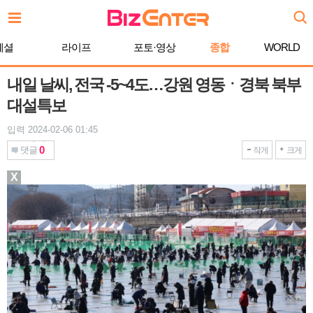
본
문
바
페셜
라이프
포토·영상
종합
WORLD
로
가
기
내일 날씨, 전국 -5~4도…강원 영동ㆍ경북 북부
대설특보
입력 2024-02-06 01:45
0
댓글
작게
크게
X