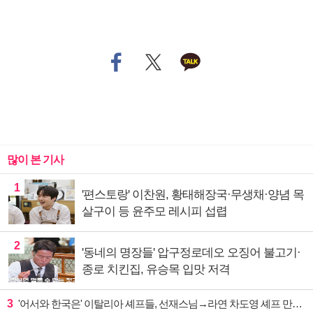
많이 본 기사
1
'편스토랑' 이찬원, 황태해장국·무생채·양념 목
살구이 등 윤주모 레시피 섭렵
2
'동네의 명장들' 압구정로데오 오징어 불고기·
종로 치킨집, 유승목 입맛 저격
3
'어서와 한국은' 이탈리아 셰프들, 선재스님→라연 차도영 셰프 만난다