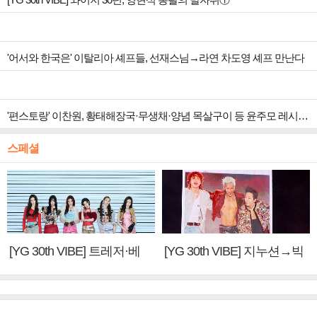
'어서와 한국은' 이탈리아 셰프들, 선재스님→라연 차도영 셰프 만난다
'편스토랑' 이찬원, 황태해장국·무생채·양념 목살구이 등 윤주모 레시피 섭렵
스페셜
[YG 30th VIBE] 트레저·베
[YG 30th VIBE] 지누션→빅
이비몬스터, YG DNA 계승
뱅·투애니원·블랙핑크, YG
③
만의 문법②