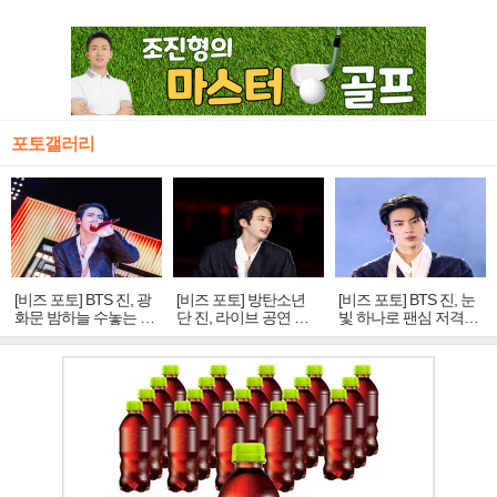
포토갤러리
[비즈 포토] BTS 진, 광
[비즈 포토] 방탄소년
[비즈 포토] BTS 진, 눈
화문 밤하늘 수놓는 '비
단 진, 라이브 공연 중
빛 하나로 팬심 저격…
주얼 킹'의 열창
빛나는 독보적 아우라
독보적 카리스마