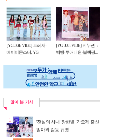
[YG 30th VIBE] 트레저·
[YG 30th VIBE] 지누션→
베이비몬스터, YG
빅뱅·투애니원·블랙핑...
DNA...
많이 본 기사
1
'전설의 사내' 장한별, 가요제 출신
엄마와 감동 듀엣