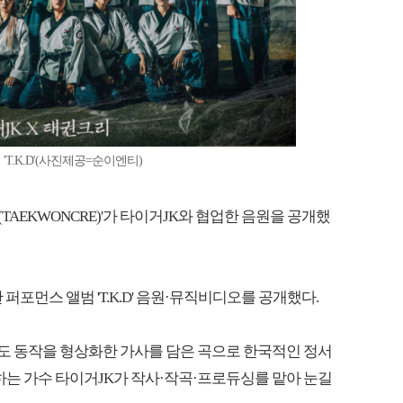
T.K.D'(사진제공=순이엔티)
AEKWONCRE)'가 타이거JK와 협업한 음원을 공개했
 퍼포먼스 앨범 'T.K.D' 음원·뮤직비디오를 공개했다.
 태권도 동작을 형상화한 가사를 담은 곡으로 한국적인 정서
하는 가수 타이거JK가 작사·작곡·프로듀싱를 맡아 눈길