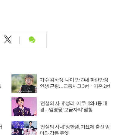
가수 김하정, 나이 만 70세 파란만장
일
인생 근황…교통사고 3번ㆍ이혼 2번
(특종세상)
'전설의 사내' 성리, 이루네와 1등 대
결…임영웅 '보금자리' 열창
日
'전설의 사내' 장한별, 가요제 출신 엄
마와 감동 듀엣