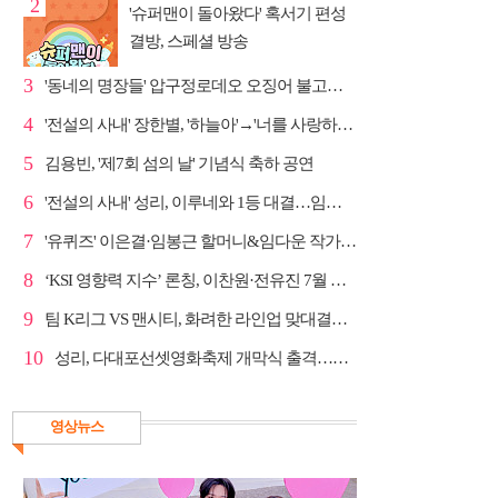
2
'슈퍼맨이 돌아왔다' 혹서기 편성
결방, 스페셜 방송
3
'동네의 명장들' 압구정로데오 오징어 불고기·종로 치...
4
'전설의 사내' 장한별, '하늘아'→'너를 사랑하고도' 명...
5
김용빈, '제7회 섬의 날' 기념식 축하 공연
6
'전설의 사내' 성리, 이루네와 1등 대결…임영웅 '보금...
7
'유퀴즈' 이은결·임봉근 할머니&임다운 작가·이승철, '...
8
‘KSI 영향력 지수’ 론칭, 이찬원·전유진 7월 차트 남녀...
9
팀 K리그 VS 맨시티, 화려한 라인업 맞대결…쿠팡플레이...
10
성리, 다대포선셋영화축제 개막식 출격…감성 라이브 예고
영상뉴스