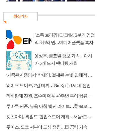
최신기사
[스톡 브리핑] CJ ENM, 2분기 영업
익 334억 원…미디어플랫폼 흑자
전환
옹성우, 글로벌 행보 가속…아시
아 5개 도시 팬미팅 개최
'가족관계증명서' 박세영, 절제된 눈빛·입체적 열연
웨이프 보이즈, 7일 데뷔…'Nu-Kpop 1세대' 선언
리베란테 진원, 조수미 데뷔 40주년 투어 합류…듀엣·아리아 가창
투바투 연준, 뉴욕 아침 빛낸 라이브…美 솔로 활동 포문
캣츠아이, '와일드' 팝업스토어 개최…서울·도쿄서 팬 소통
투어스, 도쿄 시부야 도심 점령…日 공략 가속