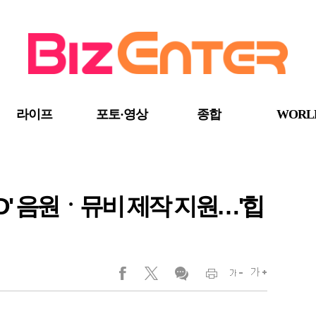
라이프
포토·영상
종합
WORL
.D' 음원ㆍ뮤비 제작 지원…'힙