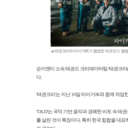
▲태권크리와 타이거JK가 협업한 퍼포먼스 앨범 '
순이엔티 소속 태권도 크리에이터팀 '태권크리(T
다.
'태권크리'는 지난 10일 타이거JK와 함께 작업한
'T.K.D'는 국악 기반 음악과 경쾌한 비트 속
를 살린 것이 특징이다. 특히 한국 힙합을 대표