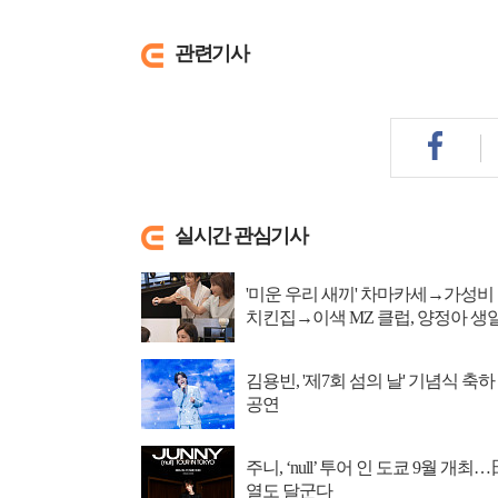
관련기사
실시간 관심기사
'미운 우리 새끼' 차마카세→가성비
치킨집→이색 MZ 클럽, 양정아 생
파티
김용빈, '제7회 섬의 날' 기념식 축하
공연
주니, ‘null’ 투어 인 도쿄 9월 개최…
열도 달군다