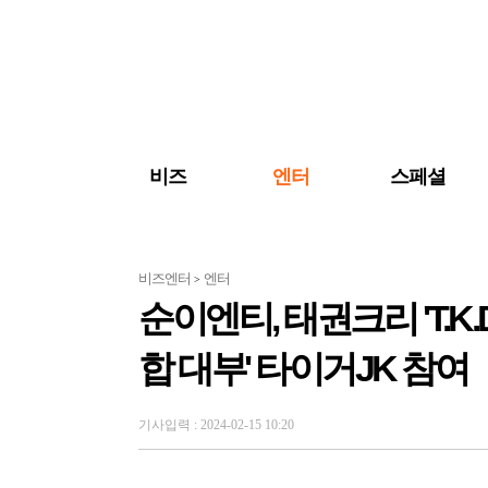
검색 바로가기
주메뉴 바로가기
주요 기사 바로가기
비즈
엔터
스페셜
비즈엔터
엔터
>
순이엔티, 태권크리 'T.K
합 대부' 타이거JK 참여
기사입력 : 2024-02-15 10:20