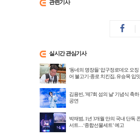
관련기사
실시간 관심기사
'동네의 명장들' 압구정로데오 오징
어 불고기·종로 치킨집, 유승목 입
저격
김용빈, '제7회 섬의 날' 기념식 축하
공연
박재범, 1년 3개월 만의 국내 단독 
서트…‘종합선물세트’ 예고