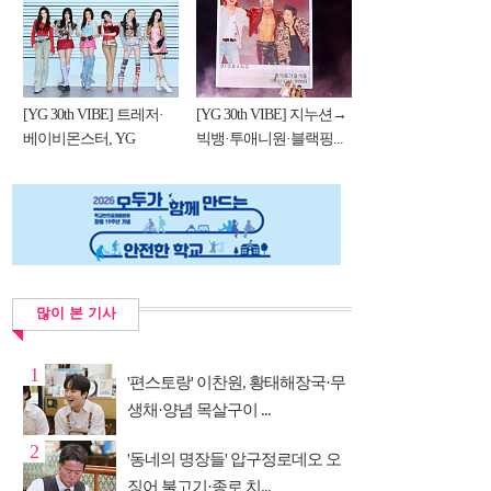
[YG 30th VIBE] 트레저·
[YG 30th VIBE] 지누션→
베이비몬스터, YG
빅뱅·투애니원·블랙핑...
DNA...
많이 본 기사
1
'편스토랑' 이찬원, 황태해장국·무
생채·양념 목살구이 ...
2
'동네의 명장들' 압구정로데오 오
징어 불고기·종로 치...