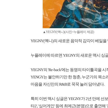
▲YEGNY(옉니)(사진=누플레이 제공)
YEGNY(옉니)의 새로운 음악적 감각이 베일을
누플레이에 따르면 YEGNY의 새로운 맥시 싱글 '
YEGNY의 'Re-back'에는 동명의 타이틀곡을 시작으로 
YENGY는 불안하기만 한 청춘, 누군가의 목
마음을 자신만의 R&B로 꾹꾹 눌러 담아냈다.
특히 이번 맥시 싱글은 YEGNY가 2년 만에 선
타2', '싱어게인' 등에 최예근(본명)으로 출연해 