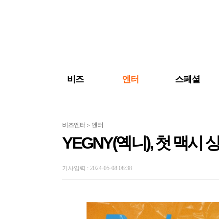
검색 바로가기
주메뉴 바로가기
주요 기사 바로가기
비즈
엔터
스페셜
비즈엔터
엔터
>
YEGNY(옉니), 첫 맥시 싱글
기사입력 : 2024-05-08 08:38