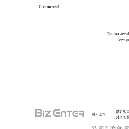
광고 및 
회사소개
정정·반
㈜비즈미디어웍스(비즈엔터) ㅣ