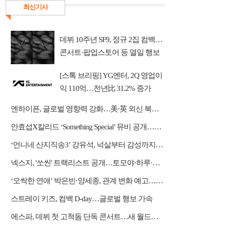
최신기사
데뷔 10주년 SF9, 정규 2집 컴백…
콘서트·팝업스토어 등 열일 행보
[스톡 브리핑] YG엔터, 2Q 영업이
익 110억…전년比 31.2% 증가
엔하이픈, 글로벌 영향력 강화…美·英 외신 북남미 투어 호평
안효섭X칼리드 ‘Something Special’ 뮤비 공개…한 편의 청춘 영화
‘언니네 산지직송3’ 강유석, 넉살부터 감성까지…대체 불가 ‘남매 케미’
넥스지, '쏘씬' 트랙리스트 공개…토모야·하루·휴이 자작곡 수록
‘오싹한 연애’ 박은빈·양세종, 관계 변화 예고…옹성우 본색 드러낸다
스트레이 키즈, 컴백 D-day…글로벌 행보 가속
에스파, 데뷔 첫 고척돔 단독 콘서트…새 월드투어 시작