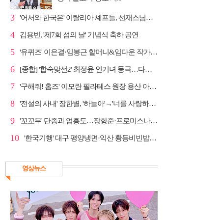
3
'어서와 한국은' 이탈리아 셰프들, 선재스님→라연 차도...
4
김용빈, '제7회 섬의 날' 기념식 축하 공연
5
'유퀴즈' 이은결·임봉근 할머니&임다운 작가·이승철, '...
6
[종합] '합숙맞선2' 최정윤 인기녀 등극…다음주 마지막...
7
'구해줘! 홈즈' 이모란 필라테스 원장 용산 아파트 방...
8
'전설의 사내' 장한별, '하늘아'→'너를 사랑하고도' 명...
9
'꼬꼬무' 단종과 엄흥도…장항준·프로미스나인 이채영·...
10
'한국기행' 대구 평양냉면·익산 황등비빈밥, 백년 식당...
영상뉴스