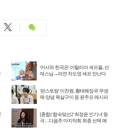
'어서와 한국은' 이탈리아 셰프들, 선
맛
재스님→라연 차도영 셰프 만난다
'편스토랑' 이찬원, 황태해장국·무생
채·양념 목살구이 등 윤주모 레시피
섭렵
콘
[종합] '합숙맞선2' 최정윤 인기녀 등
극…다음주 마지막회 최종 선택 예
고