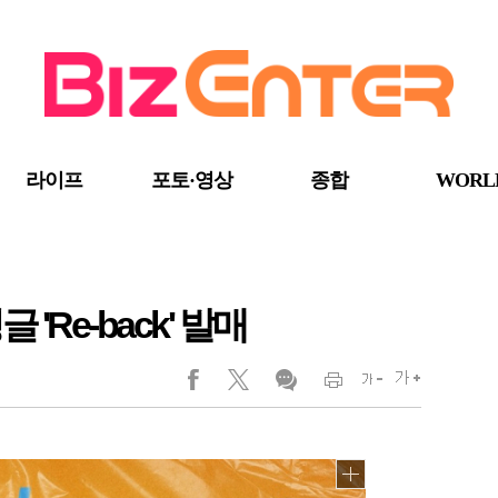
라이프
포토·영상
종합
WORL
 'Re-back' 발매