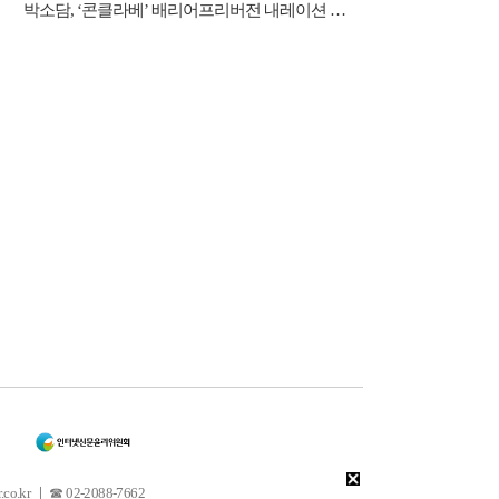
박소담, ‘콘클라베’ 배리어프리버전 내레이션 재능 기부 “뜻깊은 경험”
 ㅣ ☎ 02-2088-7662