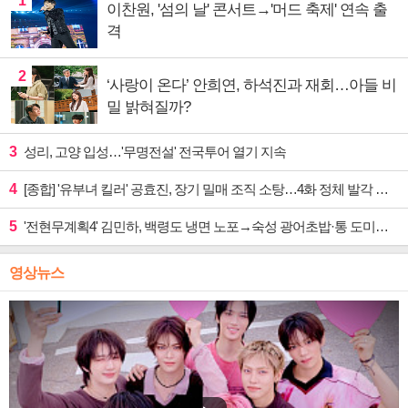
1
이찬원, '섬의 날' 콘서트→'머드 축제' 연속 출
격
2
‘사랑이 온다’ 안희연, 하석진과 재회…아들 비
밀 밝혀질까?
3
성리, 고양 입성…'무명전설' 전국투어 열기 지속
4
[종합] '유부녀 킬러' 공효진, 장기 밀매 조직 소탕…4화 정체 발각 위기 예고
5
'전현무계획4' 김민하, 백령도 냉면 노포→숙성 광어초밥·통 도미찜 맛집 탐방
영상뉴스