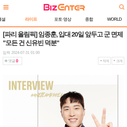
본
문
바
페셜
라이프
포토·영상
종합
WORLD
로
가
기
[파리 올림픽] 임종훈, 입대 20일 앞두고 군 면제
"모든 건 신유빈 덕분"
입력 2024-07-31 01:00
0
댓글
작게
크게