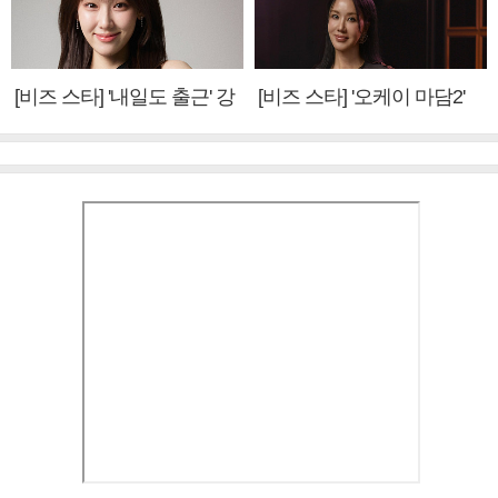
[비즈 스타] '내일도 출근' 강
[비즈 스타] '오케이 마담2'
미나 "아이오아이 불화설?
엄정화 "6년 만의 속편 제
사실 아냐"(인터뷰)
작, 하늘의 뜻"(인터뷰)