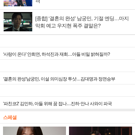
격
[종합] ‘결혼의 완성’ 남궁민, 기절 엔딩…마지
막회 예고 우지현 폭주 결말은?
‘사랑이 온다’ 안희연, 하석진과 재회…아들 비밀 밝혀질까?
‘결혼의 완성’남궁민, 이설 의미심장 투샷…김대명과 정면승부
'파친코2' 김민하, 아들 위해 꿈 접나…진하·안나 사와이 파국
스페셜