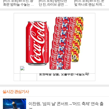
[비즈 포토] BTS 진, 광
[비즈 포토] 방탄소년
[비즈 포토] BTS 진, 눈
화문 밤하늘 수놓는 '비
단 진, 라이브 공연 중
빛 하나로 팬심 저격…
주얼 킹'의 열창
빛나는 독보적 아우라
독보적 카리스마
실시간 관심기사
이찬원, '섬의 날' 콘서트→'머드 축제' 연속 출