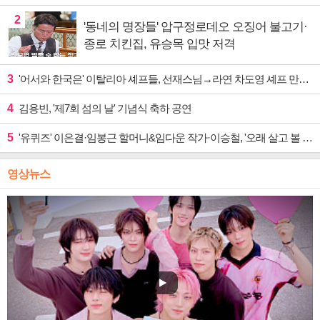
2
'동네의 명장들' 압구정로데오 오징어 불고기·
종로 치킨집, 유승목 입맛 저격
3
'어서와 한국은' 이탈리아 셰프들, 선재스님→라연 차도영 셰프 만난다
4
김용빈, '제7회 섬의 날' 기념식 축하 공연
5
'유퀴즈' 이은결·임봉근 할머니&임다운 작가·이승철, '오래 살고 볼 일' 특집 출격
영상뉴스