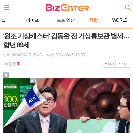
본
문
바
페셜
라이프
포토·영상
종합
WORLD
로
가
기
'원조 기상캐스터' 김동완 전 기상통보관 별세…
향년 89세
입력 2024-09-15 15:46 수정 2024-09-15 15:55
0
댓글
작게
크게
X