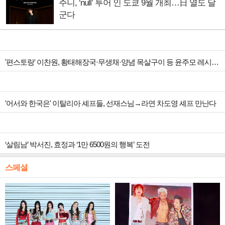
주니, ‘null’ 투어 인 도쿄 9월 개최…日 열도 달
군다
'편스토랑' 이찬원, 황태해장국·무생채·양념 목살구이 등 윤주모 레시피 섭렵
'어서와 한국은' 이탈리아 셰프들, 선재스님→라연 차도영 셰프 만난다
‘살림남’ 박서진, 효정과 ‘1만 6500원의 행복’ 도전
스페셜