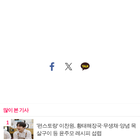
많이 본 기사
1
'편스토랑' 이찬원, 황태해장국·무생채·양념 목
살구이 등 윤주모 레시피 섭렵