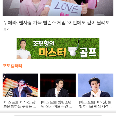
누에라, 팬사랑 가득 밸런스 게임 "이번에도 같이 달려보
자"
포토갤러리
[비즈 포토] BTS 진, 광
[비즈 포토] 방탄소년
[비즈 포토] BTS 진, 눈
화문 밤하늘 수놓는 '비
단 진, 라이브 공연 중
빛 하나로 팬심 저격…
주얼 킹'의 열창
빛나는 독보적 아우라
독보적 카리스마