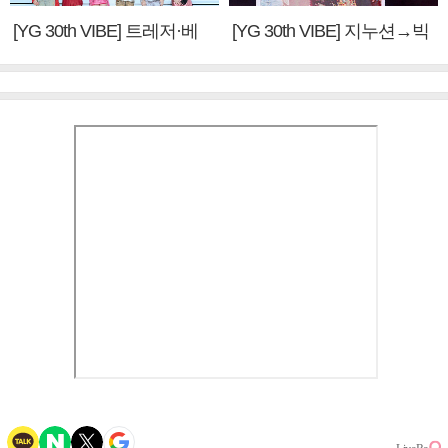
[YG 30th VIBE] 트레저·베
[YG 30th VIBE] 지누션→빅
이비몬스터, YG DNA 계승
뱅·투애니원·블랙핑크, YG
③
만의 문법②