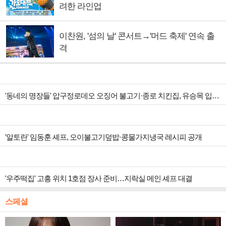
려한 라인업
이찬원, '섬의 날' 콘서트→'머드 축제' 연속 출
격
'동네의 명장들' 압구정로데오 오징어 불고기·종로 치킨집, 유승목 입맛 저격
'알토란' 임동훈 셰프, 오이불고기덮밥·콩물가지냉국 레시피 공개
'우주떡집' 고흥 위치 1호점 장사 준비…지락실 메인 셰프 대결
스페셜