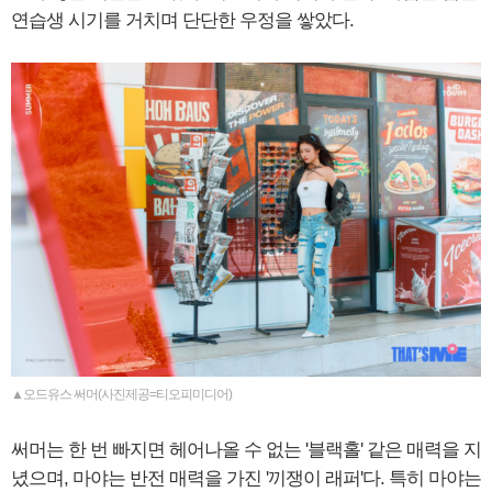
연습생 시기를 거치며 단단한 우정을 쌓았다.
▲오드유스 써머(사진제공=티오피미디어)
써머는 한 번 빠지면 헤어나올 수 없는 '블랙홀' 같은 매력을 지
녔으며, 마야는 반전 매력을 가진 '끼쟁이 래퍼'다. 특히 마야는