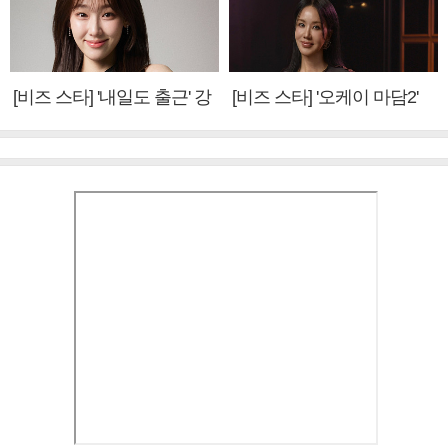
[비즈 스타] '내일도 출근' 강
[비즈 스타] '오케이 마담2'
미나 "아이오아이 불화설?
엄정화 "6년 만의 속편 제
사실 아냐"(인터뷰)
작, 하늘의 뜻"(인터뷰)