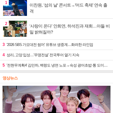
1
이찬원, '섬의 날' 콘서트→'머드 축제' 연속 출
격
2
‘사랑이 온다’ 안희연, 하석진과 재회…아들 비
밀 밝혀질까?
3
'2026 SBS 가요대전 썸머' 유튜브 생중계…화려한 라인업
4
성리, 고양 입성…'무명전설' 전국투어 열기 지속
5
'전현무계획4' 김민하, 백령도 냉면 노포→숙성 광어초밥·통 도미찜 맛집 탐방
영상뉴스