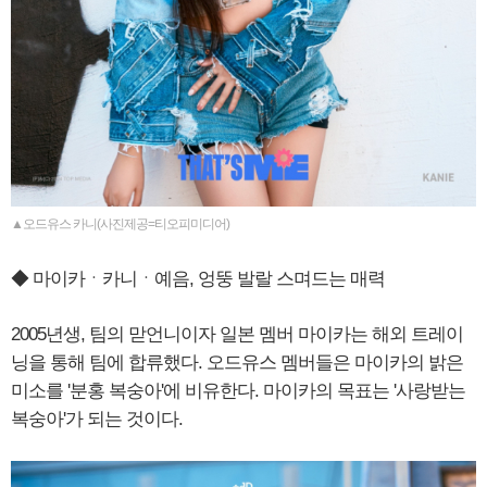
▲오드유스 카니(사진제공=티오피미디어)
◆ 마이카ㆍ카니ㆍ예음, 엉뚱 발랄 스며드는 매력
2005년생, 팀의 맏언니이자 일본 멤버 마이카는 해외 트레이
닝을 통해 팀에 합류했다. 오드유스 멤버들은 마이카의 밝은
미소를 '분홍 복숭아'에 비유한다. 마이카의 목표는 '사랑받는
복숭아'가 되는 것이다.