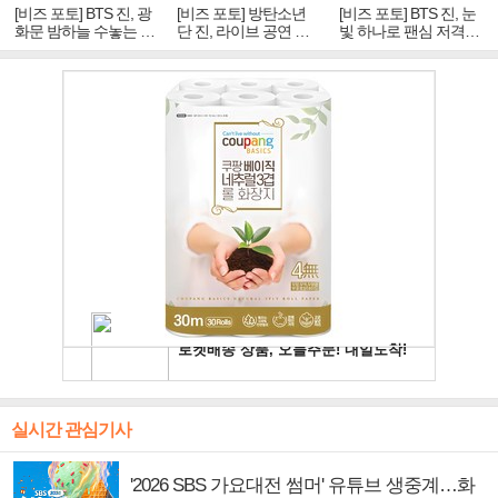
[비즈 포토] BTS 진, 광
[비즈 포토] 방탄소년
[비즈 포토] BTS 진, 눈
화문 밤하늘 수놓는 '비
단 진, 라이브 공연 중
빛 하나로 팬심 저격…
주얼 킹'의 열창
빛나는 독보적 아우라
독보적 카리스마
실시간 관심기사
'2026 SBS 가요대전 썸머' 유튜브 생중계…화