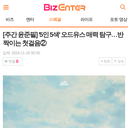
본
문
바
비즈
엔터
스페셜
라이프
포토·영상
로
가
기
[주간 윤준필] '5인 5색' 오드유스 매력 탐구…반
짝이는 첫걸음②
입력 2024-11-18 00:00
0
댓글
작게
크게