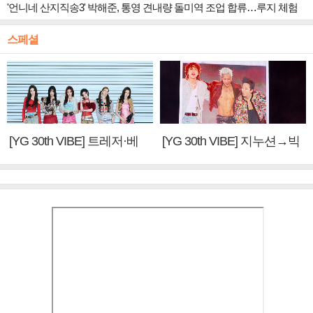
'언니네 산지직송3' 박해준, 통영 견내량 돌미역 조업 합류…루지 체험
스페셜
[YG 30th VIBE] 트레저·베
[YG 30th VIBE] 지누션→빅
이비몬스터, YG DNA 계승
뱅·투애니원·블랙핑크, YG
③
만의 문법②