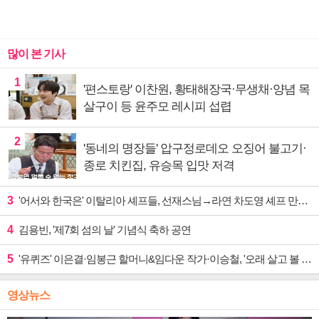
많이 본 기사
1
'편스토랑' 이찬원, 황태해장국·무생채·양념 목
살구이 등 윤주모 레시피 섭렵
2
'동네의 명장들' 압구정로데오 오징어 불고기·
종로 치킨집, 유승목 입맛 저격
3
'어서와 한국은' 이탈리아 셰프들, 선재스님→라연 차도영 셰프 만난다
4
김용빈, '제7회 섬의 날' 기념식 축하 공연
5
'유퀴즈' 이은결·임봉근 할머니&임다운 작가·이승철, '오래 살고 볼 일' 특집 출격
영상뉴스