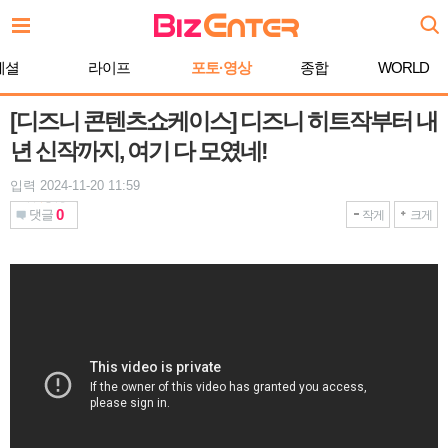
본
문
바
페셜
라이프
포토·영상
종합
WORLD
로
가
기
[디즈니 콘텐츠쇼케이스] 디즈니 히트작부터 내
년 신작까지, 여기 다 모였네!
입력 2024-11-20 11:59
0
댓글
작게
크게