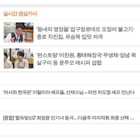
실시간 관심기사
'동네의 명장들' 압구정로데오 오징어 불고기·
종로 치킨집, 유승목 입맛 저격
'편스토랑' 이찬원, 황태해장국·무생채·양념 목
살구이 등 윤주모 레시피 섭렵
'어서와 한국은' 이탈리아 셰프들, 선재스님→라연 차도영 셰프 만난다
[종합] '합숙맞선2' 최정윤 인기녀 등극…다음주 마지막회 최종 선택 예고