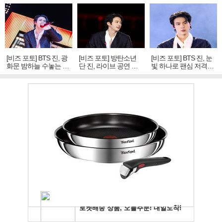
[비즈 포토] BTS 진, 광
[비즈 포토] 방탄소년
[비즈 포토] BTS 진, 눈
화문 밤하늘 수놓는 '비
단 진, 라이브 공연 중
빛 하나로 팬심 저격…
주얼 킹'의 열창
빛나는 독보적 아우라
독보적 카리스마