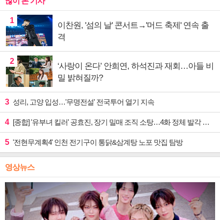
많이 본 기사
1
이찬원, '섬의 날' 콘서트→'머드 축제' 연속 출
격
2
‘사랑이 온다’ 안희연, 하석진과 재회…아들 비
밀 밝혀질까?
3
성리, 고양 입성…'무명전설' 전국투어 열기 지속
4
[종합] '유부녀 킬러' 공효진, 장기 밀매 조직 소탕…4화 정체 발각 위기 예고
5
'전현무계획4' 인천 전기구이 통닭&삼계탕 노포 맛집 탐방
영상뉴스