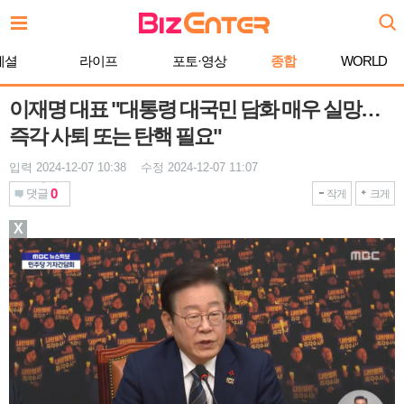
본
문
바
페셜
라이프
포토·영상
종합
WORLD
로
가
기
이재명 대표 "대통령 대국민 담화 매우 실망…
즉각 사퇴 또는 탄핵 필요"
입력 2024-12-07 10:38 수정 2024-12-07 11:07
0
댓글
작게
크게
X