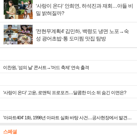
‘사랑이 온다’ 안희연, 하석진과 재회…아들 비
밀 밝혀질까?
'전현무계획4' 김민하, 백령도 냉면 노포→숙
성 광어초밥·통 도미찜 맛집 탐방
이찬원, '섬의 날' 콘서트→'머드 축제' 연속 출격
‘사랑이 온다’ 고윤, 로맨틱 프로포즈…달콤한 미소 뒤 숨긴 이면은?
'아파트404' 1화, 1998년 아파트 실화 바탕 사건…공사현장에서 발견된 것 추리 시작
스페셜