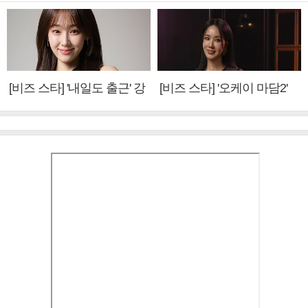
[비즈 스타] '내일도 출근' 강
[비즈 스타] '오케이 마담2'
미나 "아이오아이 불화설?
엄정화 "6년 만의 속편 제
사실 아냐"(인터뷰)
작, 하늘의 뜻"(인터뷰)