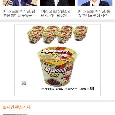
[비즈 포토] BTS 진, 광
[비즈 포토] 방탄소년
[비즈 포토] BTS 진, 눈
화문 밤하늘 수놓는 '비
단 진, 라이브 공연 중
빛 하나로 팬심 저격…
주얼 킹'의 열창
빛나는 독보적 아우라
독보적 카리스마
실시간 관심기사