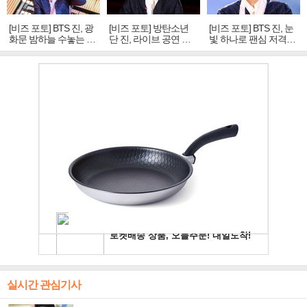
[비즈 포토] BTS 진, 광
[비즈 포토] 방탄소년
[비즈 포토] BTS 진, 눈
화문 밤하늘 수놓는 '비
단 진, 라이브 공연 중
빛 하나로 팬심 저격…
주얼 킹'의 열창
빛나는 독보적 아우라
독보적 카리스마
실시간 관심기사