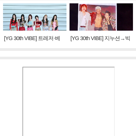
[YG 30th VIBE] 트레저·베
[YG 30th VIBE] 지누션→빅
이비몬스터, YG DNA 계승
뱅·투애니원·블랙핑크, YG
③
만의 문법②