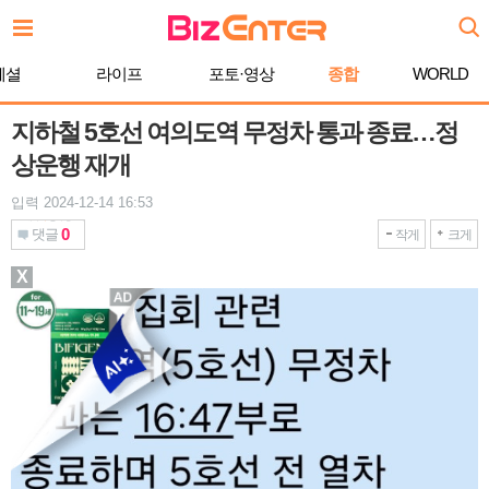
본
문
바
페셜
라이프
포토·영상
종합
WORLD
로
가
기
지하철 5호선 여의도역 무정차 통과 종료…정
상운행 재개
입력 2024-12-14 16:53
0
댓글
작게
크게
X