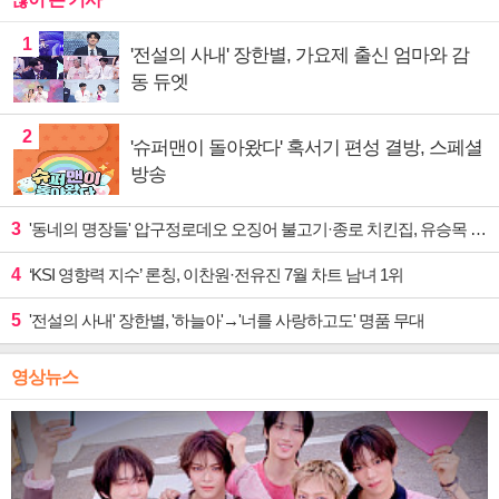
1
'전설의 사내' 장한별, 가요제 출신 엄마와 감
동 듀엣
2
'슈퍼맨이 돌아왔다' 혹서기 편성 결방, 스페셜
방송
3
'동네의 명장들' 압구정로데오 오징어 불고기·종로 치킨집, 유승목 입맛 저격
4
‘KSI 영향력 지수’ 론칭, 이찬원·전유진 7월 차트 남녀 1위
5
'전설의 사내' 장한별, '하늘아'→'너를 사랑하고도' 명품 무대
영상뉴스