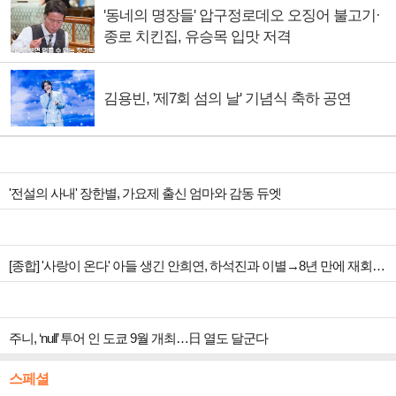
'동네의 명장들' 압구정로데오 오징어 불고기·
종로 치킨집, 유승목 입맛 저격
김용빈, '제7회 섬의 날' 기념식 축하 공연
'전설의 사내' 장한별, 가요제 출신 엄마와 감동 듀엣
[종합] '사랑이 온다' 아들 생긴 안희연, 하석진과 이별→8년 만에 재회…5회 박유나 상견례 예고
주니, ‘null’ 투어 인 도쿄 9월 개최…日 열도 달군다
스페셜