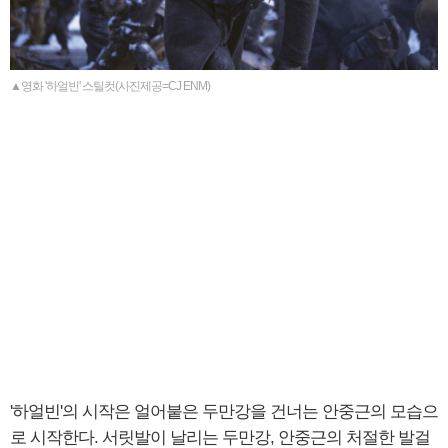
▲영화 '하얼빈' 스틸컷(사진제공=CJ ENM)
'하얼빈'의 시작은 얼어붙은 두만강을 건너는 안중근의 모습으
로 시작한다. 서릿발이 날리는 두만강, 안중근의 처절한 발걸