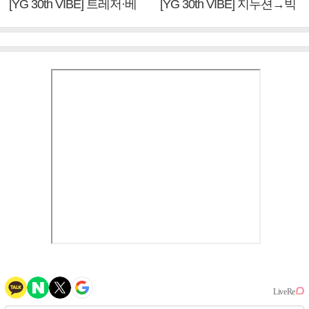
[YG 30th VIBE] 트레저·베
[YG 30th VIBE] 지누션→빅
이비몬스터, YG DNA 계승
뱅·투애니원·블랙핑크, YG
③
만의 문법②