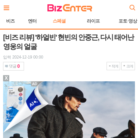
본
문
바
비즈
엔터
스페셜
라이프
포토·영상
로
가
기
[비즈 리뷰] '하얼빈' 현빈의 안중근, 다시 태어난
영웅의 얼굴
입력 2024-12-19 00:00
0
댓글
작게
크게
X