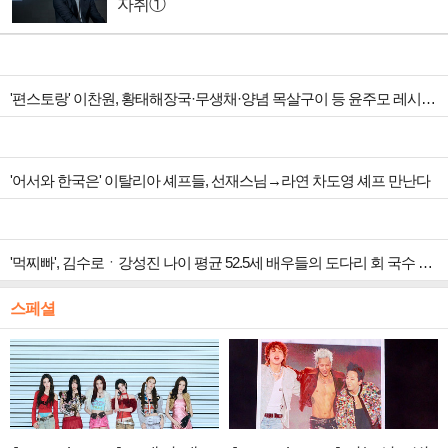
자취①
'편스토랑' 이찬원, 황태해장국·무생채·양념 목살구이 등 윤주모 레시피 섭렵
'어서와 한국은' 이탈리아 셰프들, 선재스님→라연 차도영 셰프 만난다
'먹찌빠', 김수로ㆍ강성진 나이 평균 52.5세 배우들의 도다리 회 국수 먹방
스페셜