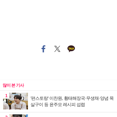
많이 본 기사
1
'편스토랑' 이찬원, 황태해장국·무생채·양념 목
살구이 등 윤주모 레시피 섭렵