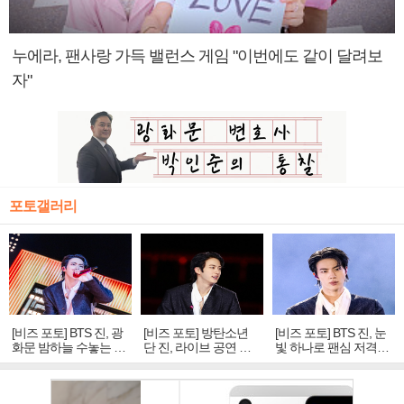
누에라, 팬사랑 가득 밸런스 게임 "이번에도 같이 달려보
자"
포토갤러리
[비즈 포토] BTS 진, 광
[비즈 포토] 방탄소년
[비즈 포토] BTS 진, 눈
화문 밤하늘 수놓는 '비
단 진, 라이브 공연 중
빛 하나로 팬심 저격…
주얼 킹'의 열창
빛나는 독보적 아우라
독보적 카리스마