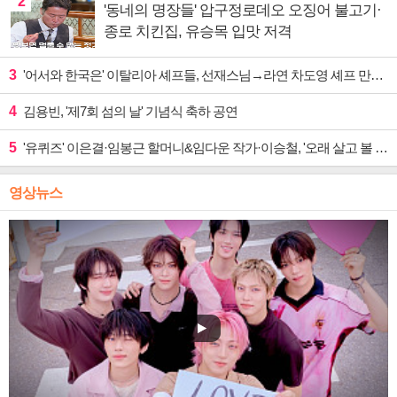
2
'동네의 명장들' 압구정로데오 오징어 불고기·
종로 치킨집, 유승목 입맛 저격
3
'어서와 한국은' 이탈리아 셰프들, 선재스님→라연 차도영 셰프 만난다
4
김용빈, '제7회 섬의 날' 기념식 축하 공연
5
'유퀴즈' 이은결·임봉근 할머니&임다운 작가·이승철, '오래 살고 볼 일' 특집 출격
영상뉴스