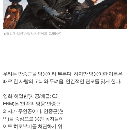
▲영화 '하얼빈' 스틸컷(사진제공=CJ ENM)
우리는 안중근을 영웅이라 부른다. 하지만 영웅이란 이름은
때로 한 사람의 고뇌와 두려움, 인간적인 면모를 잊게 한다.
영화 '하얼빈'(제공/배급: CJ
ENM)은 '민족의 영웅' 안중근
의사가 주인공이다. 안중근(현
빈)을 중심으로 뭉친 동지들이
이토 히로부미를 처단하기 위