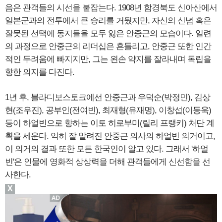
음은 관객들의 시선을 붙잡는다. 1908년 함경북도 신아산에서
일본군과의 전투에서 큰 승리를 거뒀지만, 자신의 신념 혹은
잘못된 선택에 동지들을 모두 잃은 안중근의 모습이다. 일련
의 과정으로 안중근의 리더십은 흔들리고, 안중근 또한 인간
적인 두려움에 빠지지만, 그는 왼손 약지를 잘라내며 독립을
향한 의지를 다진다.
1년 후, 블라디보스토크에선 안중근과 우덕순(박정민), 김상
현(조우진), 공부인(전여빈), 최재형(유재명), 이창섭(이동욱)
등이 하얼빈으로 향하는 이토 히로부미(릴리 프랭키) 처단 계
획을 세운다. 익히 잘 알려진 안중근 의사의 하얼빈 의거이고,
이 의거의 결과 또한 모든 한국인이 알고 있다. 그래서 '하얼
빈'은 인물에 영화적 상상력을 더해 관객들에게 신선함을 선
사한다.
X