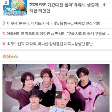
2
'2026 SBS 가요대전 썸머' 유튜브 생중계…화
려한 라인업
3
'미우새' 현봉식, 디저트 카페→네일숍 방문…뼈족발 맛집 먹방
4
아틀레티코 마드리드 이강인 vs 맨시티, '쿠플 시리즈' 중계 쿠팡플레이
5
'최우수산' 마지막회, 마니산 함허동천 계곡→참성단 등반
영상뉴스