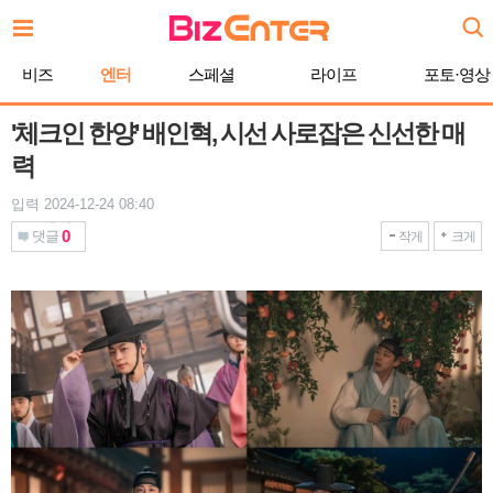
본
문
바
비즈
엔터
스페셜
라이프
포토·영상
로
가
기
'체크인 한양' 배인혁, 시선 사로잡은 신선한 매
력
입력 2024-12-24 08:40
0
댓글
작게
크게