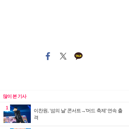
많이 본 기사
1
이찬원, '섬의 날' 콘서트→'머드 축제' 연속 출
격