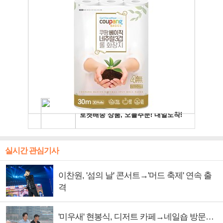
실시간 관심기사
이찬원, '섬의 날' 콘서트→'머드 축제' 연속 출
격
'미우새' 현봉식, 디저트 카페→네일숍 방문…