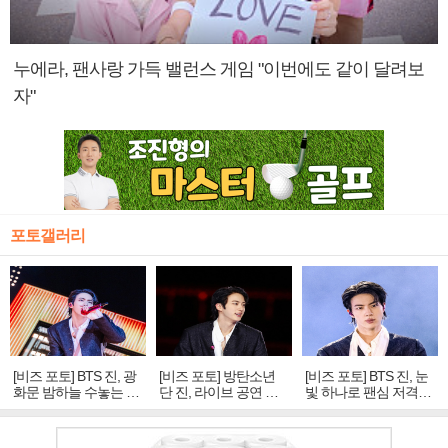
누에라, 팬사랑 가득 밸런스 게임 "이번에도 같이 달려보
자"
포토갤러리
[비즈 포토] BTS 진, 광
[비즈 포토] 방탄소년
[비즈 포토] BTS 진, 눈
화문 밤하늘 수놓는 '비
단 진, 라이브 공연 중
빛 하나로 팬심 저격…
주얼 킹'의 열창
빛나는 독보적 아우라
독보적 카리스마