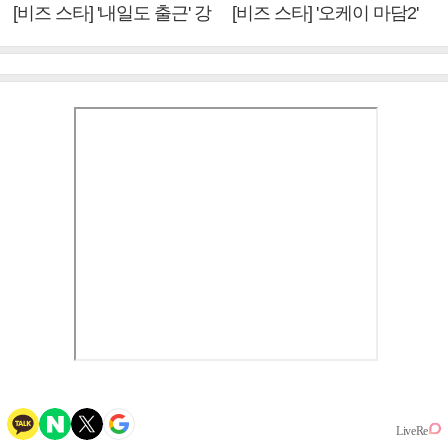
[비즈 스타] '내일도 출근' 강
[비즈 스타] '오케이 마담2'
미나 "아이오아이 불화설?
엄정화 "6년 만의 속편 제
사실 아냐"(인터뷰)
작, 하늘의 뜻"(인터뷰)