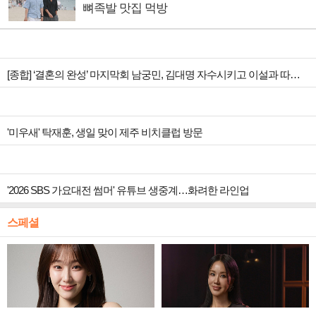
뼈족발 맛집 먹방
[종합] ‘결혼의 완성’ 마지막회 남궁민, 김대명 자수시키고 이설과 따뜻한 안녕
'미우새' 탁재훈, 생일 맞이 제주 비치클럽 방문
'2026 SBS 가요대전 썸머' 유튜브 생중계…화려한 라인업
스페셜