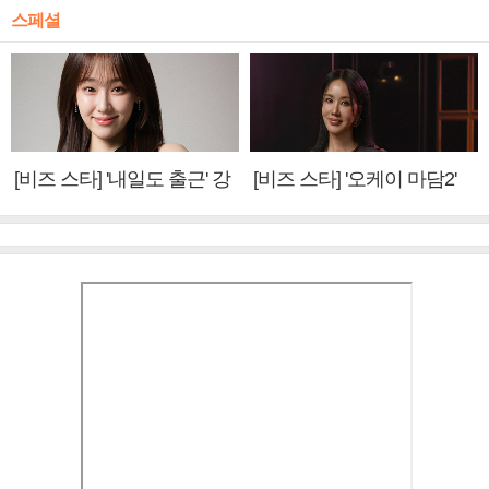
스페셜
[비즈 스타] '내일도 출근' 강
[비즈 스타] '오케이 마담2'
미나 "아이오아이 불화설?
엄정화 "6년 만의 속편 제
사실 아냐"(인터뷰)
작, 하늘의 뜻"(인터뷰)