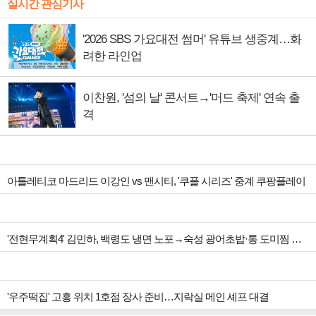
실시간 관심기사
'2026 SBS 가요대전 썸머' 유튜브 생중계…화
려한 라인업
이찬원, '섬의 날' 콘서트→'머드 축제' 연속 출
격
아틀레티코 마드리드 이강인 vs 맨시티, '쿠플 시리즈' 중계 쿠팡플레이
'전현무계획4' 김민하, 백령도 냉면 노포→숙성 광어초밥·통 도미찜 맛집 탐방
'우주떡집' 고흥 위치 1호점 장사 준비…지락실 메인 셰프 대결