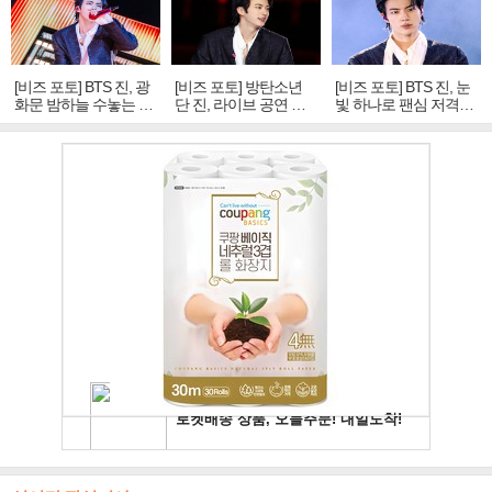
[비즈 포토] BTS 진, 광
[비즈 포토] 방탄소년
[비즈 포토] BTS 진, 눈
화문 밤하늘 수놓는 '비
단 진, 라이브 공연 중
빛 하나로 팬심 저격…
주얼 킹'의 열창
빛나는 독보적 아우라
독보적 카리스마