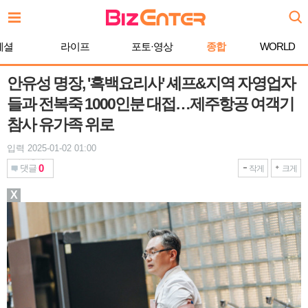
본
문
바
페셜
라이프
포토·영상
종합
WORLD
로
가
기
안유성 명장, '흑백요리사' 셰프&지역 자영업자
들과 전복죽 1000인분 대접…제주항공 여객기
참사 유가족 위로
입력 2025-01-02 01:00
0
댓글
작게
크게
X