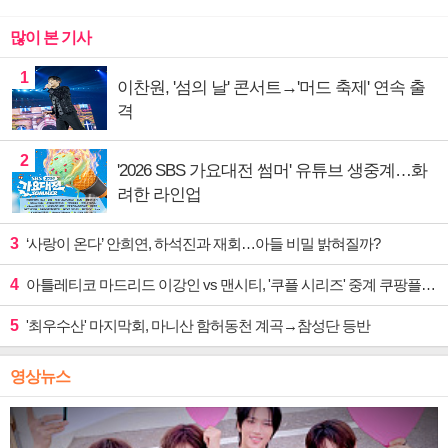
많이 본 기사
1
이찬원, '섬의 날' 콘서트→'머드 축제' 연속 출
격
2
'2026 SBS 가요대전 썸머' 유튜브 생중계…화
려한 라인업
3
‘사랑이 온다’ 안희연, 하석진과 재회…아들 비밀 밝혀질까?
4
아틀레티코 마드리드 이강인 vs 맨시티, '쿠플 시리즈' 중계 쿠팡플레이
5
'최우수산' 마지막회, 마니산 함허동천 계곡→참성단 등반
영상뉴스