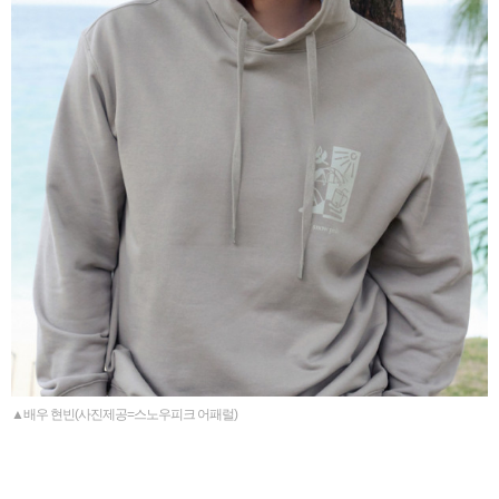
▲배우 현빈(사진제공=스노우피크 어패럴)