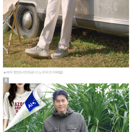
▲배우 현빈(사진제공=스노우피크 어패럴)
X