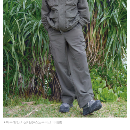
▲배우 현빈(사진제공=스노우피크 어패럴)