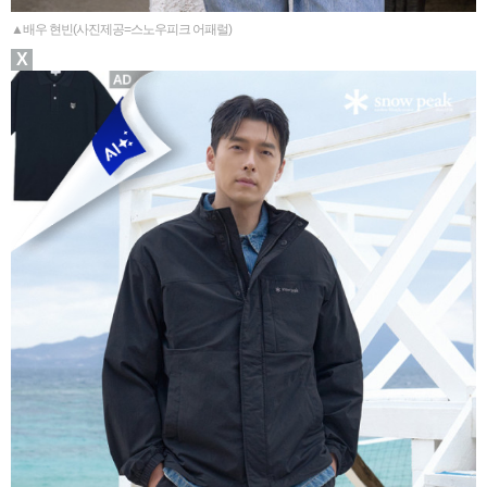
▲배우 현빈(사진제공=스노우피크 어패럴)
X