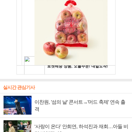
실시간 관심기사
이찬원, '섬의 날' 콘서트→'머드 축제' 연속 출
격
‘사랑이 온다’ 안희연, 하석진과 재회…아들 비