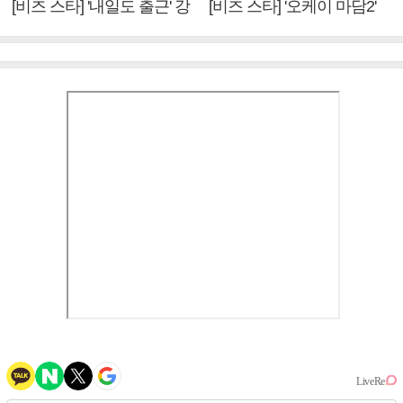
[비즈 스타] '내일도 출근' 강
[비즈 스타] '오케이 마담2'
미나 "아이오아이 불화설?
엄정화 "6년 만의 속편 제
사실 아냐"(인터뷰)
작, 하늘의 뜻"(인터뷰)