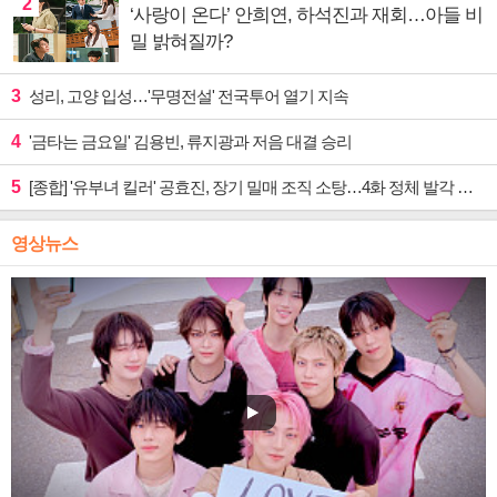
2
‘사랑이 온다’ 안희연, 하석진과 재회…아들 비
밀 밝혀질까?
3
성리, 고양 입성…'무명전설' 전국투어 열기 지속
4
'금타는 금요일' 김용빈, 류지광과 저음 대결 승리
5
[종합] '유부녀 킬러' 공효진, 장기 밀매 조직 소탕…4화 정체 발각 위기 예고
영상뉴스