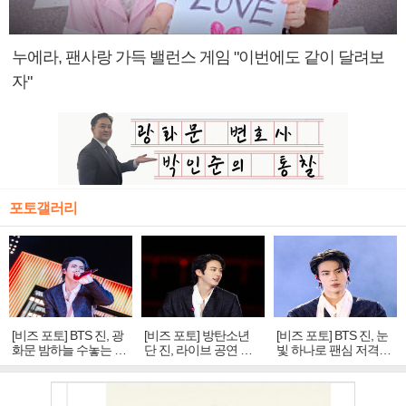
누에라, 팬사랑 가득 밸런스 게임 "이번에도 같이 달려보
자"
포토갤러리
[비즈 포토] BTS 진, 광
[비즈 포토] 방탄소년
[비즈 포토] BTS 진, 눈
화문 밤하늘 수놓는 '비
단 진, 라이브 공연 중
빛 하나로 팬심 저격…
주얼 킹'의 열창
빛나는 독보적 아우라
독보적 카리스마