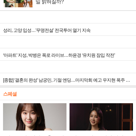
밀 밝혀질까?
성리, 고양 입성…'무명전설' 전국투어 열기 지속
‘아파트’ 지성, 박병은 폭로 라이브…하윤경 ‘유치원 잠입 작전’
[종합] ‘결혼의 완성’ 남궁민, 기절 엔딩…마지막회 예고 우지현 폭주 결말은?
스페셜