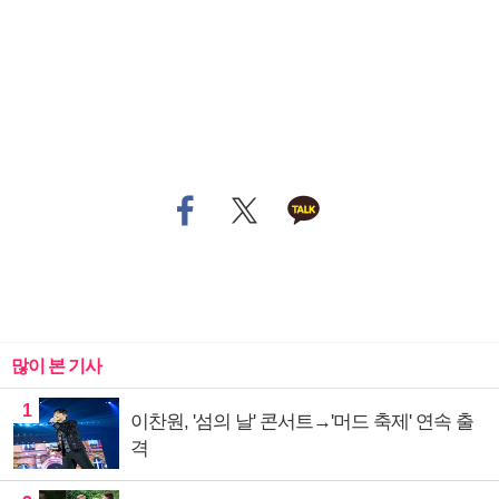
많이 본 기사
1
이찬원, '섬의 날' 콘서트→'머드 축제' 연속 출
격