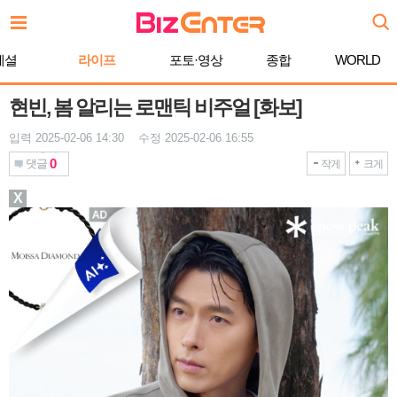
본
문
바
페셜
라이프
포토·영상
종합
WORLD
로
가
기
현빈, 봄 알리는 로맨틱 비주얼 [화보]
입력 2025-02-06 14:30 수정 2025-02-06 16:55
0
댓글
작게
크게
X