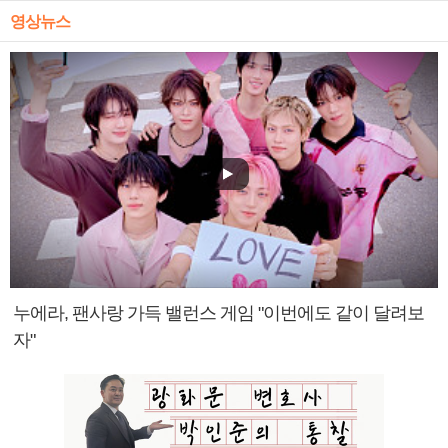
영상뉴스
누에라, 팬사랑 가득 밸런스 게임 "이번에도 같이 달려보
자"