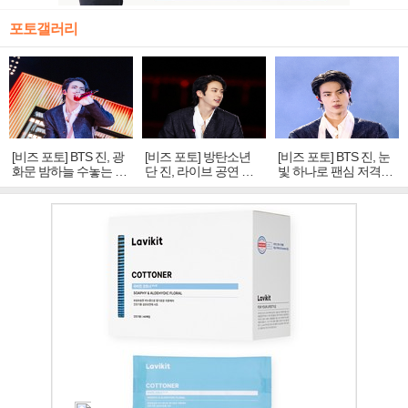
포토갤러리
[비즈 포토] BTS 진, 광
[비즈 포토] 방탄소년
[비즈 포토] BTS 진, 눈
화문 밤하늘 수놓는 '비
단 진, 라이브 공연 중
빛 하나로 팬심 저격…
주얼 킹'의 열창
빛나는 독보적 아우라
독보적 카리스마