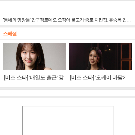
'동네의 명장들' 압구정로데오 오징어 불고기·종로 치킨집, 유승목 입맛 저격
스페셜
[비즈 스타] '내일도 출근' 강
[비즈 스타] '오케이 마담2'
미나 "아이오아이 불화설?
엄정화 "6년 만의 속편 제
사실 아냐"(인터뷰)
작, 하늘의 뜻"(인터뷰)