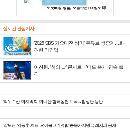
실시간 관심기사
'2026 SBS 가요대전 썸머' 유튜브 생중계…화
려한 라인업
이찬원, '섬의 날' 콘서트→'머드 축제' 연속 출
격
'최우수산' 마지막회, 마니산 함허동천 계곡→참성단 등반
'알토란' 임동훈 셰프, 오이불고기덮밥·콩물가지냉국 레시피 공개