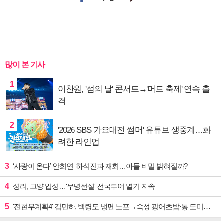
많이 본 기사
1
이찬원, '섬의 날' 콘서트→'머드 축제' 연속 출
격
2
'2026 SBS 가요대전 썸머' 유튜브 생중계…화
려한 라인업
3
‘사랑이 온다’ 안희연, 하석진과 재회…아들 비밀 밝혀질까?
4
성리, 고양 입성…'무명전설' 전국투어 열기 지속
5
'전현무계획4' 김민하, 백령도 냉면 노포→숙성 광어초밥·통 도미찜 맛집 탐방