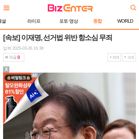
본
문
바
페셜
라이프
포토·영상
종합
WORLD
로
가
기
[속보] 이재명, 선거법 위반 항소심 무죄
입력 2025-03-26 15:38
0
댓글
작게
크게
X