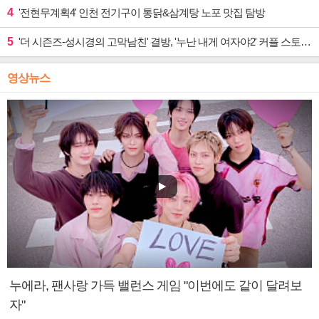
4
'전현무계획4' 인천 전기구이 통닭&삼계탕 노포 맛집 탐방
5
'더 시즌즈-성시경의 고막남친' 결방, '누난 내게 여자야2' 커플 스토리 편성
영상뉴스
누에라, 팬사랑 가득 밸런스 게임 "이번에도 같이 달려보
자"