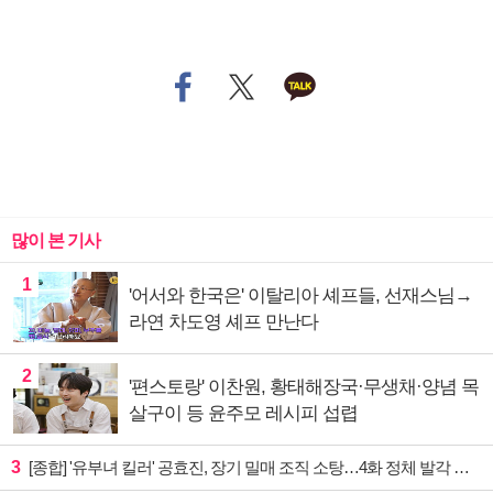
많이 본 기사
1
'어서와 한국은' 이탈리아 셰프들, 선재스님→
라연 차도영 셰프 만난다
2
'편스토랑' 이찬원, 황태해장국·무생채·양념 목
살구이 등 윤주모 레시피 섭렵
3
[종합] '유부녀 킬러' 공효진, 장기 밀매 조직 소탕…4화 정체 발각 위기 예고