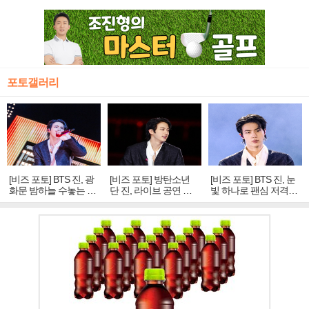
포토갤러리
[비즈 포토] BTS 진, 광
[비즈 포토] 방탄소년
[비즈 포토] BTS 진, 눈
화문 밤하늘 수놓는 '비
단 진, 라이브 공연 중
빛 하나로 팬심 저격…
주얼 킹'의 열창
빛나는 독보적 아우라
독보적 카리스마