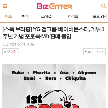
본
문
바
비즈
엔터
스페셜
라이프
포토·영상
로
가
기
[스톡 브리핑] 'YG 걸그룹' 베이비몬스터, 데뷔 1
주년 기념 포토북·MD 판매 돌입
입력 2025-04-03 16:49
0
댓글
작게
크게