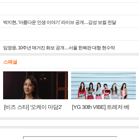
박지현, '아름다운 인생 이야기' 라이브 공개…감성 보컬 전달
임영웅, 10주년 매거진 화보 공개…서울 한복판 대형 현수막
스페셜
[비즈 스타] '오케이 마담2'
[YG 30th VIBE] 트레저·베
엄정화 "6년 만의 속편 제
이비몬스터, YG DNA 계승
작, 하늘의 뜻"(인터뷰)
③