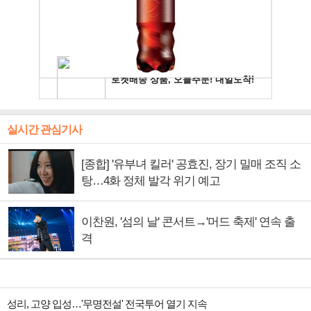
실시간 관심기사
[종합] '유부녀 킬러' 공효진, 장기 밀매 조직 소
탕…4화 정체 발각 위기 예고
이찬원, '섬의 날' 콘서트→'머드 축제' 연속 출
격
성리, 고양 입성…'무명전설' 전국투어 열기 지속