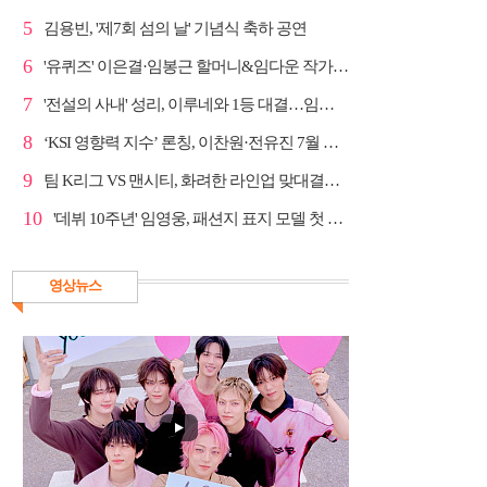
5
김용빈, '제7회 섬의 날' 기념식 축하 공연
6
'유퀴즈' 이은결·임봉근 할머니&임다운 작가·이승철, '...
7
'전설의 사내' 성리, 이루네와 1등 대결…임영웅 '보금...
8
‘KSI 영향력 지수’ 론칭, 이찬원·전유진 7월 차트 남녀...
9
팀 K리그 VS 맨시티, 화려한 라인업 맞대결…쿠팡플레이...
10
'데뷔 10주년' 임영웅, 패션지 표지 모델 첫 도전
영상뉴스