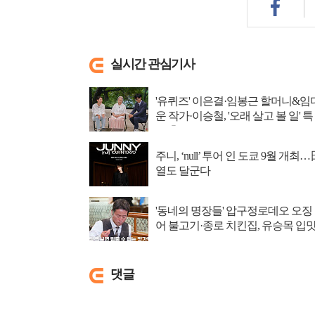
실시간 관심기사
'유퀴즈' 이은결·임봉근 할머니&임
운 작가·이승철, '오래 살고 볼 일' 특
집 출격
주니, ‘null’ 투어 인 도쿄 9월 개최…
열도 달군다
'동네의 명장들' 압구정로데오 오징
어 불고기·종로 치킨집, 유승목 입
저격
댓글