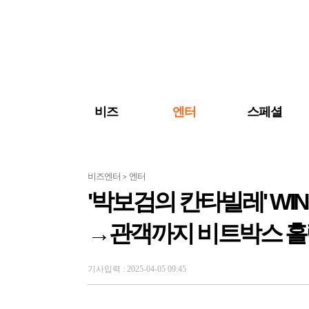
검색 바로가기
주메뉴 바로가기
주요 기사 바로가기
비즈
엔터
스페셜
비즈엔터
엔터
>
'박보검의 칸타빌레' WI
→관객까지 비트박스 홀
기사입력 : 2025-04-05 09:45