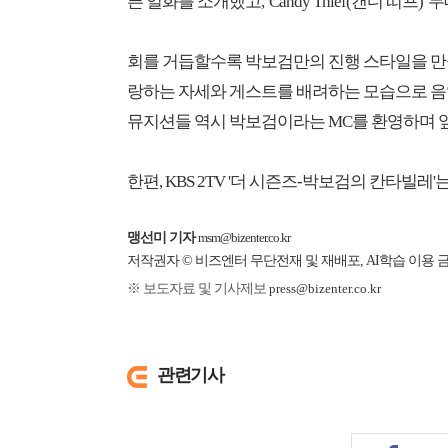
픈 일화를 소개했고, 'Candy Thief(캔디 띠프
회를 거듭할수록 박보검만의 진행 스타일을 만
랑하는 자세와 게스트를 배려하는 모습으로 음
뮤지션들 역시 박보검이라는 MC를 환영하며 앞
한편, KBS 2TV '더 시즌즈-박보검의 칸타빌레'
맹선미 기자
msm@bizenter.co.kr
저작권자 © 비즈엔터 무단전재 및 재배포, AI학습 이용 
※ 보도자료 및 기사제보
press@bizenter.co.kr
관련기사