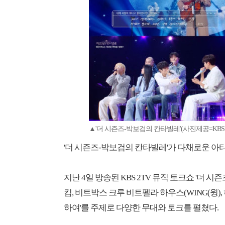
▲'더 시즌즈-박보검의 칸타빌레'(사진제공=KBS 
'더 시즌즈-박보검의 칸타빌레'가 다채로운 아
지난 4일 방송된 KBS 2TV 뮤직 토크쇼 '더 
킴, 비트박스 크루 비트펠라 하우스(WING(윙), 
하여'를 주제로 다양한 무대와 토크를 펼쳤다.