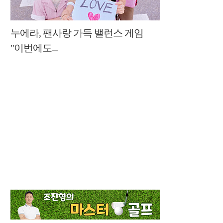
누에라, 팬사랑 가득 밸런스 게임
"이번에도...