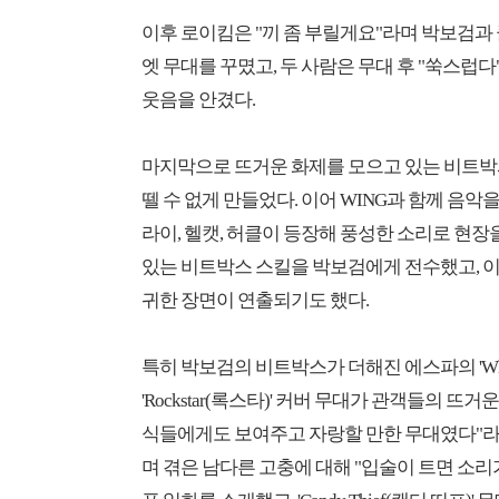
이후 로이킴은 "끼 좀 부릴게요"라며 박보검과 클래지
엣 무대를 꾸몄고, 두 사람은 무대 후 "쑥스럽
웃음을 안겼다.
마지막으로 뜨거운 화제를 모으고 있는 비트박서 W
뗄 수 없게 만들었다. 이어 WING과 함께 음악
라이, 헬캣, 허클이 등장해 풍성한 소리로 현장
있는 비트박스 스킬을 박보검에게 전수했고, 이
귀한 장면이 연출되기도 했다.
특히 박보검의 비트박스가 더해진 에스파의 'Whipl
'Rockstar(록스타)' 커버 무대가 관객들의 
식들에게도 보여주고 자랑할 만한 무대였다"라
며 겪은 남다른 고충에 대해 "입술이 트면 소리