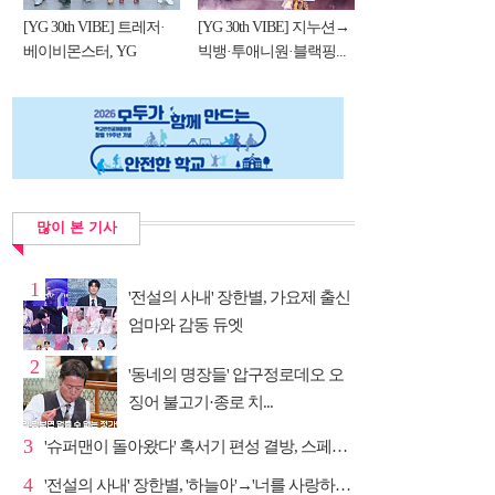
[YG 30th VIBE] 트레저·
[YG 30th VIBE] 지누션→
베이비몬스터, YG
빅뱅·투애니원·블랙핑...
DNA...
많이 본 기사
1
'전설의 사내' 장한별, 가요제 출신
엄마와 감동 듀엣
2
'동네의 명장들' 압구정로데오 오
징어 불고기·종로 치...
3
'슈퍼맨이 돌아왔다' 혹서기 편성 결방, 스페셜 방송
4
'전설의 사내' 장한별, '하늘아'→'너를 사랑하고도' 명...