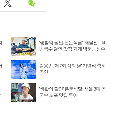
다
'생활의 달인-은둔식달', 해물전ㆍ비
빔국수 달인 맛집 가게 방문…성수
동 뚝도시장 ...
日
김용빈, '제7회 섬의 날' 기념식 축하
공연
'생활의 달인' 은둔식달, 서울 3대 콩
맛
국수 노포 맛집 투어