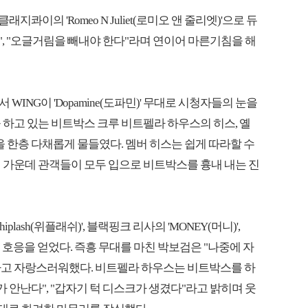
콰이의 'Romeo N Juliet(로미오 앤 줄리엣)'으로 듀
다", "오글거림을 빼내야 한다"라며 연이어 마른기침을 해
ING이 'Dopamine(도파민)' 무대로 시청자들의 눈을
을 하고 있는 비트박스 크루 비트펠라 하우스의 히스, 옐
을 한층 다채롭게 물들였다. 멤버 히스는 쉽게 따라할 수
 가운데 관객들이 모두 입으로 비트박스를 흉내 내는 진
ash(위플래쉬)', 블랙핑크 리사의 'MONEY(머니)',
뜨거운 호응을 얻었다. 즉흥 무대를 마친 박보검은 "나중에 자
고 자랑스러워했다. 비트펠라 하우스는 비트박스를 하
가 안난다", "갑자기 턱 디스크가 생겼다"라고 밝히며 웃