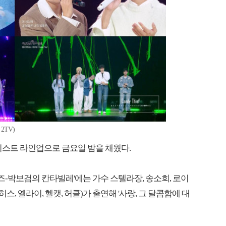
2TV)
티스트 라인업으로 금요일 밤을 채웠다.
시즌즈-박보검의 칸타빌레'에는 가수 스텔라장, 송소희, 로이
히스, 옐라이, 헬캣, 허클)가 출연해 '사랑, 그 달콤함에 대