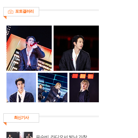
포토갤러리
최신기사
유수비, 라디오서 빛난 가창