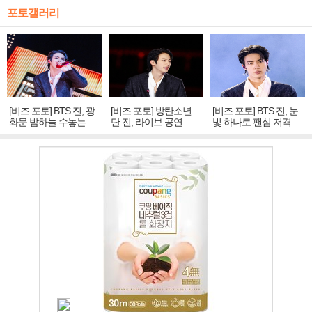
포토갤러리
[비즈 포토] BTS 진, 광
[비즈 포토] 방탄소년
[비즈 포토] BTS 진, 눈
화문 밤하늘 수놓는 '비
단 진, 라이브 공연 중
빛 하나로 팬심 저격…
주얼 킹'의 열창
빛나는 독보적 아우라
독보적 카리스마