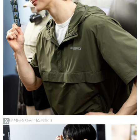
▲변우석(사진제공=디스커버리)
X