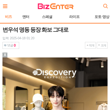
본
문
바
비즈
엔터
스페셜
라이프
포토·영상
로
가
기
변우석 명동 등장 화보 그대로
입력 2025-04-18 01:20
0
댓글
작게
크게
X