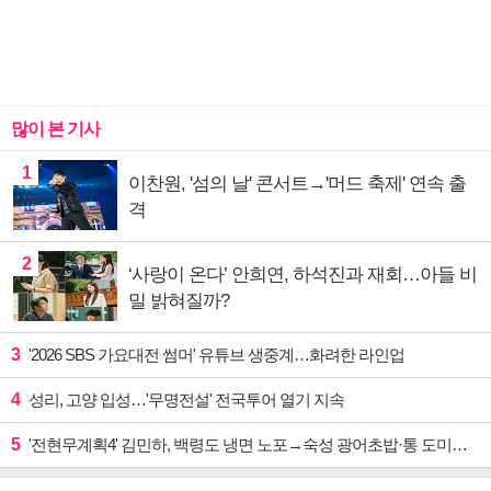
많이 본 기사
1
이찬원, '섬의 날' 콘서트→'머드 축제' 연속 출
격
2
‘사랑이 온다’ 안희연, 하석진과 재회…아들 비
밀 밝혀질까?
3
'2026 SBS 가요대전 썸머' 유튜브 생중계…화려한 라인업
4
성리, 고양 입성…'무명전설' 전국투어 열기 지속
5
'전현무계획4' 김민하, 백령도 냉면 노포→숙성 광어초밥·통 도미찜 맛집 탐방