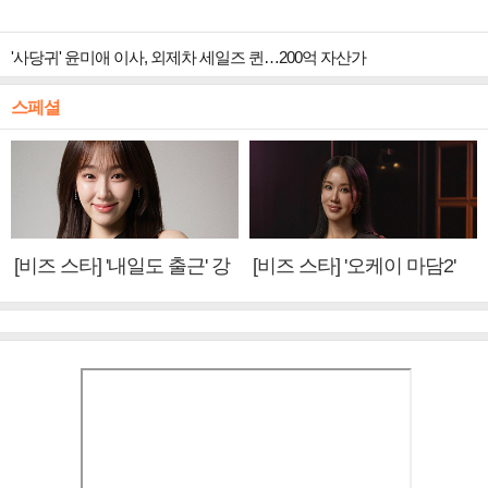
'사당귀' 윤미애 이사, 외제차 세일즈 퀸…200억 자산가
스페셜
[비즈 스타] '내일도 출근' 강
[비즈 스타] '오케이 마담2'
미나 "아이오아이 불화설?
엄정화 "6년 만의 속편 제
사실 아냐"(인터뷰)
작, 하늘의 뜻"(인터뷰)