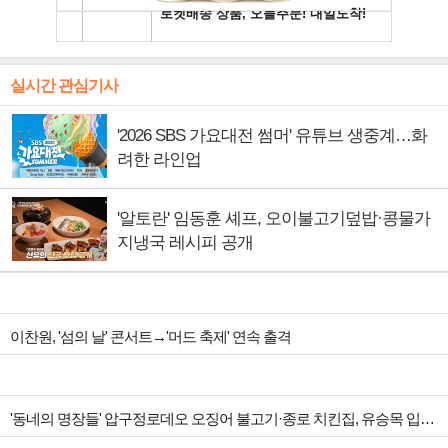
실시간 관심기사
'2026 SBS 가요대전 썸머' 유튜브 생중계…화
려한 라인업
'알토란' 임동훈 셰프, 오이불고기덮밥·콩물가
지냉국 레시피 공개
이찬원, '섬의 날' 콘서트→'머드 축제' 연속 출격
'동네의 명장들' 압구정로데오 오징어 불고기·종로 치킨집, 유승목 입맛 저격