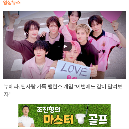
영상뉴스
누에라, 팬사랑 가득 밸런스 게임 "이번에도 같이 달려보
자"