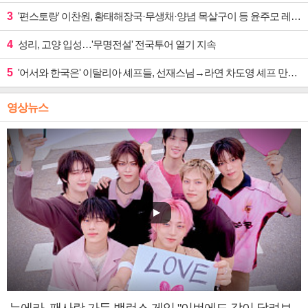
3
'편스토랑' 이찬원, 황태해장국·무생채·양념 목살구이 등 윤주모 레시피 섭렵
4
성리, 고양 입성…'무명전설' 전국투어 열기 지속
5
'어서와 한국은' 이탈리아 셰프들, 선재스님→라연 차도영 셰프 만난다
영상뉴스