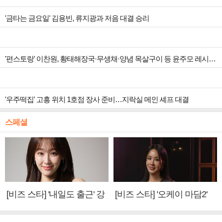
'금타는 금요일' 김용빈, 류지광과 저음 대결 승리
'편스토랑' 이찬원, 황태해장국·무생채·양념 목살구이 등 윤주모 레시피 섭렵
'우주떡집' 고흥 위치 1호점 장사 준비…지락실 메인 셰프 대결
스페셜
[비즈 스타] '내일도 출근' 강
[비즈 스타] '오케이 마담2'
미나 "아이오아이 불화설?
엄정화 "6년 만의 속편 제
사실 아냐"(인터뷰)
작, 하늘의 뜻"(인터뷰)