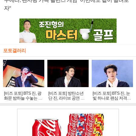
누에라, 팬사랑 가득 밸런스 게임 "이번에도 같이 달려보
자"
포토갤러리
[비즈 포토] BTS 진, 광
[비즈 포토] 방탄소년
[비즈 포토] BTS 진, 눈
화문 밤하늘 수놓는 '비
단 진, 라이브 공연 중
빛 하나로 팬심 저격…
주얼 킹'의 열창
빛나는 독보적 아우라
독보적 카리스마