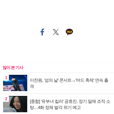
많이 본 기사
1
이찬원, '섬의 날' 콘서트→'머드 축제' 연속 출
격
2
[종합] '유부녀 킬러' 공효진, 장기 밀매 조직 소
탕…4화 정체 발각 위기 예고