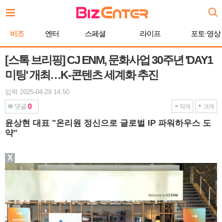
본
문
바
비즈
엔터
스페셜
라이프
포토·영상
로
가
기
[스톡 브리핑] CJ ENM, 문화사업 30주년 'DAY1
미팅' 개최…K-콘텐츠 세계화 추진
입력 2025-04-29 14:50
0
댓글
작게
크게
윤상현 대표 "온리원 정신으로 글로벌 IP 파워하우스 도
약"
X