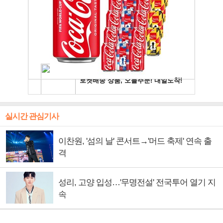
실시간 관심기사
이찬원, '섬의 날' 콘서트→'머드 축제' 연속 출
격
성리, 고양 입성…'무명전설' 전국투어 열기 지
속