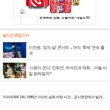
실시간 관심기사
이찬원, '섬의 날' 콘서트→'머드 축제' 연속 출
격
‘사랑이 온다’ 안희연, 하석진과 재회…아들 비
밀 밝혀질까?
'아파트404' 1화, 1998년 아파트 실화 바탕 사건…공사현장에서 발견된 것 추리 시작