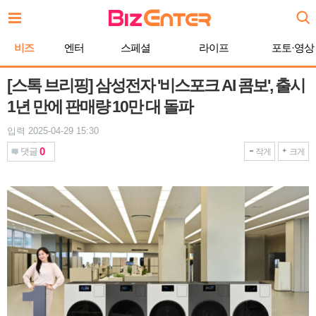
본
문
바
비즈
엔터
스페셜
라이프
포토·영상
로
가
기
[스톡 브리핑] 삼성전자 '비스포크 AI 콤보', 출시
1년 만에 판매량 10만 대 돌파
입력 2025-04-29 15:30
0
댓글
작게
크게