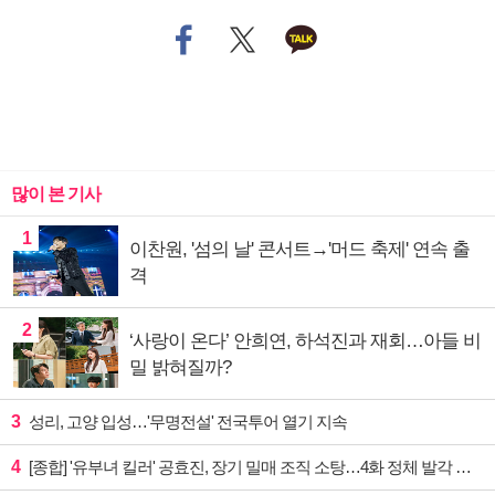
많이 본 기사
1
이찬원, '섬의 날' 콘서트→'머드 축제' 연속 출
격
2
‘사랑이 온다’ 안희연, 하석진과 재회…아들 비
밀 밝혀질까?
3
성리, 고양 입성…'무명전설' 전국투어 열기 지속
4
[종합] '유부녀 킬러' 공효진, 장기 밀매 조직 소탕…4화 정체 발각 위기 예고