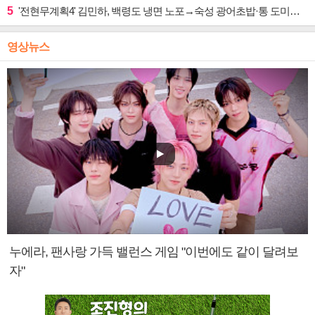
5
'전현무계획4' 김민하, 백령도 냉면 노포→숙성 광어초밥·통 도미찜 맛집 탐방
영상뉴스
누에라, 팬사랑 가득 밸런스 게임 "이번에도 같이 달려보
자"