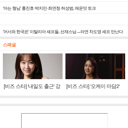
‘아는 형님’ 홍진호·박지민·최연청·허성범, 매운맛 토크
'어서와 한국은' 이탈리아 셰프들, 선재스님→라연 차도영 셰프 만난다
스페셜
[비즈 스타] '내일도 출근' 강
[비즈 스타] '오케이 마담2'
미나 "아이오아이 불화설?
엄정화 "6년 만의 속편 제
사실 아냐"(인터뷰)
작, 하늘의 뜻"(인터뷰)