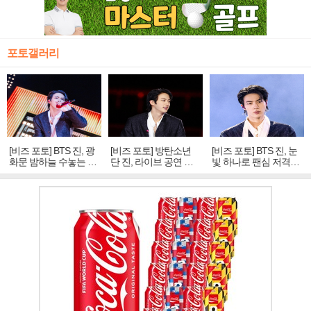
포토갤러리
[비즈 포토] BTS 진, 광
[비즈 포토] 방탄소년
[비즈 포토] BTS 진, 눈
화문 밤하늘 수놓는 '비
단 진, 라이브 공연 중
빛 하나로 팬심 저격…
주얼 킹'의 열창
빛나는 독보적 아우라
독보적 카리스마