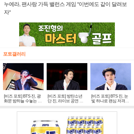
누에라, 팬사랑 가득 밸런스 게임 "이번에도 같이 달려보
자"
포토갤러리
[비즈 포토] BTS 진, 광
[비즈 포토] 방탄소년
[비즈 포토] BTS 진, 눈
화문 밤하늘 수놓는 '비
단 진, 라이브 공연 중
빛 하나로 팬심 저격…
주얼 킹'의 열창
빛나는 독보적 아우라
독보적 카리스마