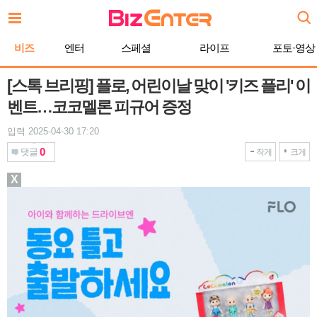
본
문
바
비즈
엔터
스페셜
라이프
포토·영상
로
가
기
[스톡 브리핑] 플로, 어린이날 맞이 '키즈 플리' 이
벤트…코코멜론 피규어 증정
입력 2025-04-30 17:20
0
댓글
작게
크게
X