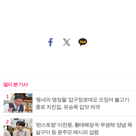
많이 본 기사
1
'동네의 명장들' 압구정로데오 오징어 불고기·
종로 치킨집, 유승목 입맛 저격
2
'편스토랑' 이찬원, 황태해장국·무생채·양념 목
살구이 등 윤주모 레시피 섭렵