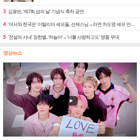
3
김용빈, '제7회 섬의 날' 기념식 축하 공연
4
'어서와 한국은' 이탈리아 셰프들, 선재스님→라연 차도영 셰프 만난다
5
'전설의 사내' 장한별, '하늘아'→'너를 사랑하고도' 명품 무대
영상뉴스