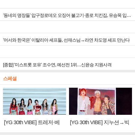
'동네의 명장들' 압구정로데오 오징어 불고기·종로 치킨집, 유승목 입맛 저격
'어서와 한국은' 이탈리아 셰프들, 선재스님→라연 차도영 셰프 만난다
[종합] '미스트롯 포유' 조수연, 예선전 1위…신윤승 지원사격
스페셜
[YG 30th VIBE] 트레저·베
[YG 30th VIBE] 지누션→빅
이비몬스터, YG DNA 계승
뱅·투애니원·블랙핑크, YG