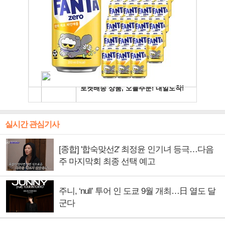
실시간 관심기사
[종합] '합숙맞선2' 최정윤 인기녀 등극…다음
주 마지막회 최종 선택 예고
주니, ‘null’ 투어 인 도쿄 9월 개최…日 열도 달
군다