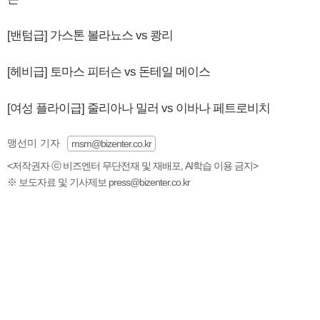
[밴텀급] 가스톤 볼라뇨스 vs 쾅리
[헤비급] 토마스 피터슨 vs 돈테일 메이스
[여성 플라이급] 줄리아나 밀러 vs 이바나 페트로비치
맹선미 기자
msm@bizenter.co.kr
<저작권자 ⓒ 비즈엔터 무단전재 및 재배포, AI학습 이용 금지>
※ 보도자료 및 기사제보 press@bizenter.co.kr