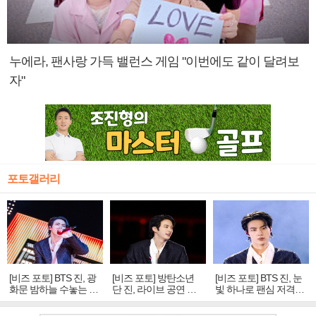
누에라, 팬사랑 가득 밸런스 게임 "이번에도 같이 달려보
자"
포토갤러리
[비즈 포토] BTS 진, 광
[비즈 포토] 방탄소년
[비즈 포토] BTS 진, 눈
화문 밤하늘 수놓는 '비
단 진, 라이브 공연 중
빛 하나로 팬심 저격…
주얼 킹'의 열창
빛나는 독보적 아우라
독보적 카리스마