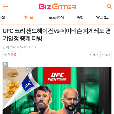
본
문
바
페셜
라이프
포토·영상
종합
WORLD
로
가
기
UFC 코리 샌드헤이건 vs 데이비슨 피게레도 경
기일정 중계 티빙
입력 2025-05-04 00:10
0
댓글
작게
크게
X