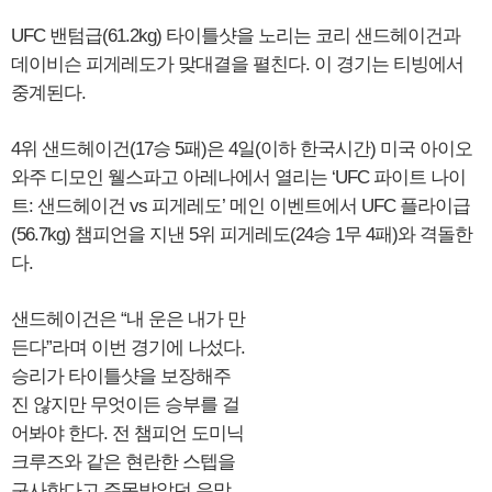
UFC 밴텀급(61.2kg) 타이틀샷을 노리는 코리 샌드헤이건과
데이비슨 피게레도가 맞대결을 펼친다. 이 경기는 티빙에서
중계된다.
4위 샌드헤이건(17승 5패)은 4일(이하 한국시간) 미국 아이오
와주 디모인 웰스파고 아레나에서 열리는 ‘UFC 파이트 나이
트: 샌드헤이건 vs 피게레도’ 메인 이벤트에서 UFC 플라이급
(56.7kg) 챔피언을 지낸 5위 피게레도(24승 1무 4패)와 격돌한
다.
샌드헤이건은 “내 운은 내가 만
든다”라며 이번 경기에 나섰다.
승리가 타이틀샷을 보장해주
진 않지만 무엇이든 승부를 걸
어봐야 한다. 전 챔피언 도미닉
크루즈와 같은 현란한 스텝을
구사한다고 주목받았던 유망