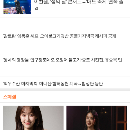
이찬원, '섬의 날' 콘서트→'머드 축제' 연속 출
격
'알토란' 임동훈 셰프, 오이불고기덮밥·콩물가지냉국 레시피 공개
'동네의 명장들' 압구정로데오 오징어 불고기·종로 치킨집, 유승목 입맛 저격
'최우수산' 마지막회, 마니산 함허동천 계곡→참성단 등반
스페셜