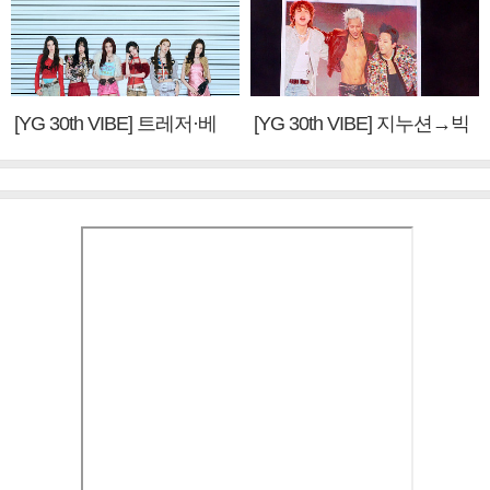
[YG 30th VIBE] 트레저·베
[YG 30th VIBE] 지누션→빅
이비몬스터, YG DNA 계승
뱅·투애니원·블랙핑크, YG
③
만의 문법②