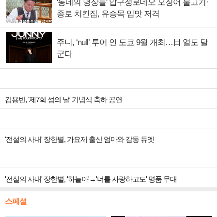
'동네의 명장들' 압구정로데오 오징어 불고기·
종로 치킨집, 유승목 입맛 저격
주니, ‘null’ 투어 인 도쿄 9월 개최…日 열도 달
군다
김용빈, '제7회 섬의 날' 기념식 축하 공연
'전설의 사내' 장한별, 가요제 출신 엄마와 감동 듀엣
'전설의 사내' 장한별, '하늘아'→'너를 사랑하고도' 명품 무대
스페셜