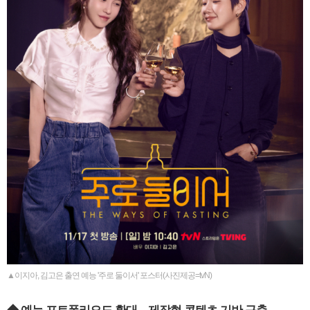
▲이지아, 김고은 출연 예능 '주로 둘이서' 포스터(사진제공=tvN)