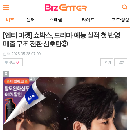
본
문
바
비즈
엔터
스페셜
라이프
포토·영상
로
가
기
[엔터 마켓] 쇼박스, 드라마·예능 실적 첫 반영…
매출 구조 전환 신호탄②
입력 2025-05-28 07:00
0
댓글
작게
크게
X