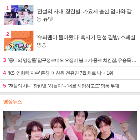
1
'전설의 사내' 장한별, 가요제 출신 엄마와 감
동 듀엣
2
'슈퍼맨이 돌아왔다' 혹서기 편성 결방, 스페셜
방송
3
'동네의 명장들' 압구정로데오 오징어 불고기·종로 치킨집, 유승목 입맛 저격
4
‘KSI 영향력 지수’ 론칭, 이찬원·전유진 7월 차트 남녀 1위
5
'전설의 사내' 장한별, '하늘아'→'너를 사랑하고도' 명품 무대
영상뉴스