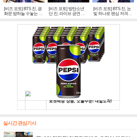
[비즈 포토] BTS 진, 광
[비즈 포토] 방탄소년
[비즈 포토] BTS 진, 눈
화문 밤하늘 수놓는 '비
단 진, 라이브 공연 중
빛 하나로 팬심 저격…
주얼 킹'의 열창
빛나는 독보적 아우라
독보적 카리스마
실시간 관심기사