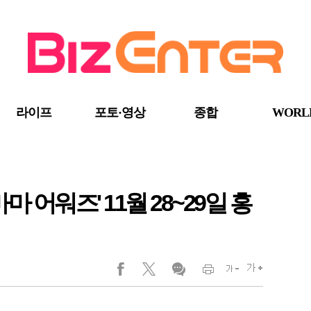
라이프
포토·영상
종합
WORL
'마마 어워즈' 11월 28~29일 홍