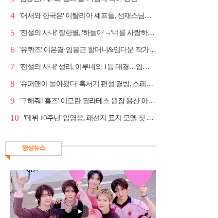
4
'어서와 한국은' 이탈리아 셰프들, 선재스님→라연 차도...
5
'전설의 사내' 장한별, '하늘아'→'너를 사랑하고도' 명...
6
'유퀴즈' 이은결·임봉근 할머니&임다운 작가·이승철, '...
7
'전설의 사내' 성리, 이루네와 1등 대결…임영웅 '보금...
8
'슈퍼맨이 돌아왔다' 혹서기 편성 결방, 스페셜 방송
9
'구해줘! 홈즈' 이모란 필라테스 원장 용산 아파트 방...
10
'데뷔 10주년' 임영웅, 패션지 표지 모델 첫 도전
영상뉴스