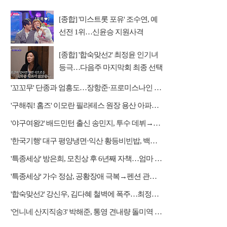
[종합] '미스트롯 포유' 조수연, 예
선전 1위…신윤승 지원사격
[종합] '합숙맞선2' 최정윤 인기녀
등극…다음주 마지막회 최종 선택
예고
'꼬꼬무' 단종과 엄흥도…장항준·프로미스나인 이채영·적재 게스트 출연
'구해줘! 홈즈' 이모란 필라테스 원장 용산 아파트 방문…냄비뚜껑 운동법 소개
'야구여왕2' 배드민턴 출신 송민지, 투수 데뷔→장수영 반등 예고
'한국기행' 대구 평양냉면·익산 황등비빈밥, 백년 식당의 대물림 맛
'특종세상' 방은희, 모친상 후 6년째 자책…엄마 향한 그리움 근황
'특종세상' 가수 정삼, 공황장애 극복→펜션 관리자 근황
'합숙맞선2' 강신우, 김다혜 철벽에 폭주…최정윤 두고 이인권·권예찬·문성모 경쟁
'언니네 산지직송3' 박해준, 통영 견내량 돌미역 조업 합류…루지 체험