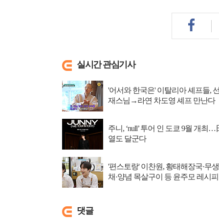
실시간 관심기사
'어서와 한국은' 이탈리아 셰프들, 
재스님→라연 차도영 셰프 만난다
주니, ‘null’ 투어 인 도쿄 9월 개최…
열도 달군다
'편스토랑' 이찬원, 황태해장국·무생
채·양념 목살구이 등 윤주모 레시피
섭렵
댓글