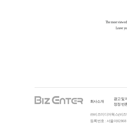
광고 및 
회사소개
정정·반
㈜비즈미디어웍스(비즈엔터) ㅣ
등록번호 : 서울아02868 