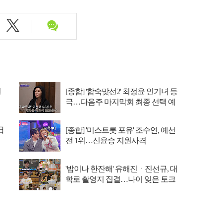
선
[종합] '합숙맞선2' 최정윤 인기녀 등
극…다음주 마지막회 최종 선택 예
고
日
[종합] '미스트롯 포유' 조수연, 예선
전 1위…신윤승 지원사격
'밥이나 한잔해' 유해진ㆍ진선규, 대
학로 촬영지 집결…나이 잊은 토크
삼매경