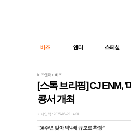
검색 바로가기
주메뉴 바로가기
주요 기사 바로가기
비즈
엔터
스페셜
비즈엔터
비즈
>
[스톡 브리핑] CJ ENM, 
콩서 개최
기사입력 : 2025-05-29 14:00
"30주년 맞아 약 4배 규모로 확장"