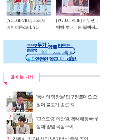
[YG 30th VIBE] 트레저·
[YG 30th VIBE] 지누션→
베이비몬스터, YG
빅뱅·투애니원·블랙핑...
DNA...
많이 본 기사
1
'동네의 명장들' 압구정로데오 오
징어 불고기·종로 치...
2
'편스토랑' 이찬원, 황태해장국·무
생채·양념 목살구이 ...
3
김용빈, '제7회 섬의 날' 기념식 축하 공연