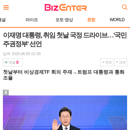
본
문
바
페셜
라이프
포토·영상
종합
WORLD
로
가
기
이재명 대통령, 취임 첫날 국정 드라이브…'국민
주권정부' 선언
입력 2025-06-05 01:00
0
댓글
작게
크게
첫날부터 비상경제TF 회의 주재→트럼프 대통령과 통화
조율
X