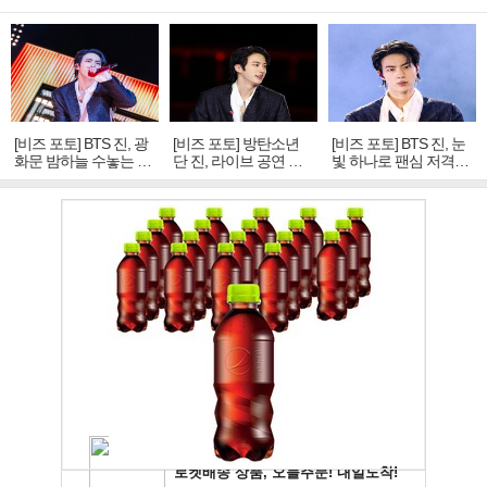
[비즈 포토] BTS 진, 광
[비즈 포토] 방탄소년
[비즈 포토] BTS 진, 눈
화문 밤하늘 수놓는 '비
단 진, 라이브 공연 중
빛 하나로 팬심 저격…
주얼 킹'의 열창
빛나는 독보적 아우라
독보적 카리스마