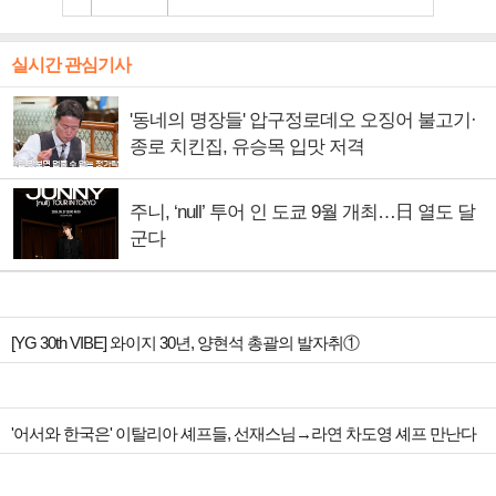
실시간 관심기사
'동네의 명장들' 압구정로데오 오징어 불고기·
종로 치킨집, 유승목 입맛 저격
주니, ‘null’ 투어 인 도쿄 9월 개최…日 열도 달
군다
[YG 30th VIBE] 와이지 30년, 양현석 총괄의 발자취①
'어서와 한국은' 이탈리아 셰프들, 선재스님→라연 차도영 셰프 만난다