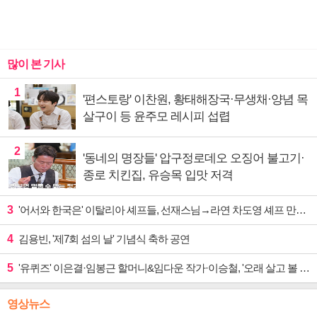
많이 본 기사
1
'편스토랑' 이찬원, 황태해장국·무생채·양념 목
살구이 등 윤주모 레시피 섭렵
2
'동네의 명장들' 압구정로데오 오징어 불고기·
종로 치킨집, 유승목 입맛 저격
3
'어서와 한국은' 이탈리아 셰프들, 선재스님→라연 차도영 셰프 만난다
4
김용빈, '제7회 섬의 날' 기념식 축하 공연
5
'유퀴즈' 이은결·임봉근 할머니&임다운 작가·이승철, '오래 살고 볼 일' 특집 출격
영상뉴스