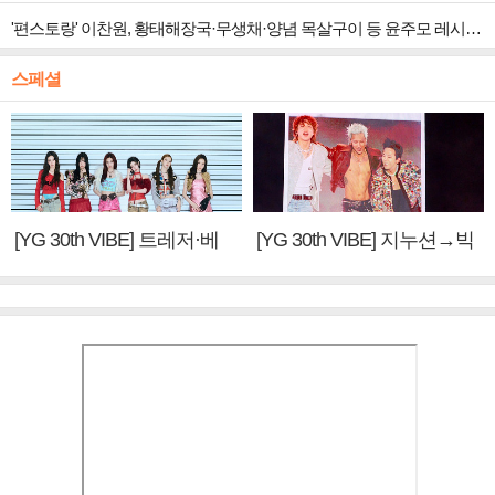
'편스토랑' 이찬원, 황태해장국·무생채·양념 목살구이 등 윤주모 레시피 섭렵
스페셜
[YG 30th VIBE] 트레저·베
[YG 30th VIBE] 지누션→빅
이비몬스터, YG DNA 계승
뱅·투애니원·블랙핑크, YG
③
만의 문법②