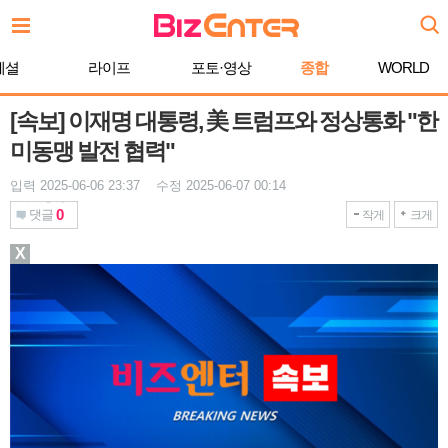
본
문
바
페셜
라이프
포토·영상
종합
WORLD
로
가
기
[속보] 이재명 대통령, 美 트럼프와 정상통화 "한
미동맹 발전 협력"
입력 2025-06-06 23:37 수정 2025-06-07 00:14
0
댓글
작게
크게
X