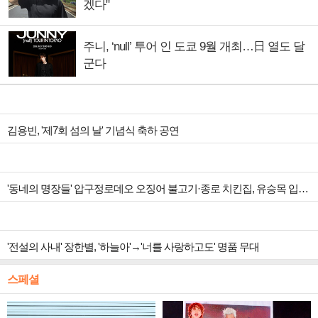
겠다"
주니, ‘null’ 투어 인 도쿄 9월 개최…日 열도 달
군다
김용빈, '제7회 섬의 날' 기념식 축하 공연
'동네의 명장들' 압구정로데오 오징어 불고기·종로 치킨집, 유승목 입맛 저격
'전설의 사내' 장한별, '하늘아'→'너를 사랑하고도' 명품 무대
스페셜