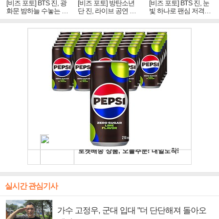
[비즈 포토] BTS 진, 광
[비즈 포토] 방탄소년
[비즈 포토] BTS 진, 눈
화문 밤하늘 수놓는 '비
단 진, 라이브 공연 중
빛 하나로 팬심 저격…
주얼 킹'의 열창
빛나는 독보적 아우라
독보적 카리스마
실시간 관심기사
가수 고정우, 군대 입대 "더 단단해져 돌아오