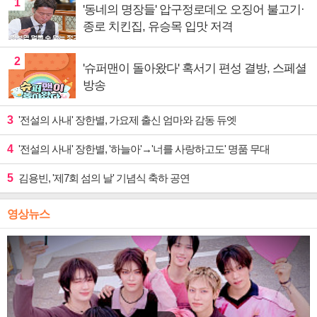
1
'동네의 명장들' 압구정로데오 오징어 불고기·
종로 치킨집, 유승목 입맛 저격
2
'슈퍼맨이 돌아왔다' 혹서기 편성 결방, 스페셜
방송
3
'전설의 사내' 장한별, 가요제 출신 엄마와 감동 듀엣
4
'전설의 사내' 장한별, '하늘아'→'너를 사랑하고도' 명품 무대
5
김용빈, '제7회 섬의 날' 기념식 축하 공연
영상뉴스