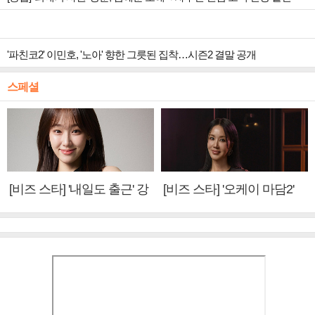
'파친코2' 이민호, '노아' 향한 그릇된 집착…시즌2 결말 공개
스페셜
[비즈 스타] '내일도 출근' 강
[비즈 스타] '오케이 마담2'
미나 "아이오아이 불화설?
엄정화 "6년 만의 속편 제
사실 아냐"(인터뷰)
작, 하늘의 뜻"(인터뷰)