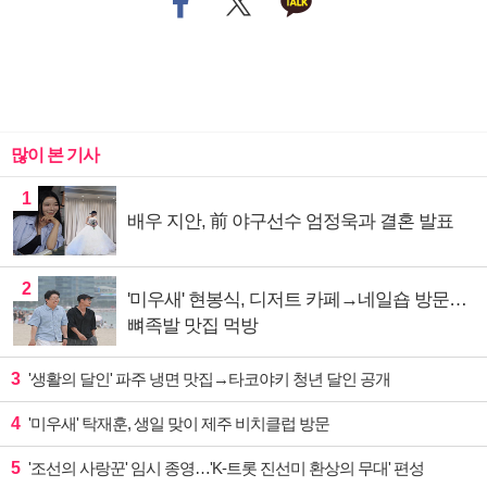
많이 본 기사
1
배우 지안, 前 야구선수 엄정욱과 결혼 발표
2
'미우새' 현봉식, 디저트 카페→네일숍 방문…
뼈족발 맛집 먹방
3
'생활의 달인' 파주 냉면 맛집→타코야키 청년 달인 공개
4
'미우새' 탁재훈, 생일 맞이 제주 비치클럽 방문
5
'조선의 사랑꾼' 임시 종영…'K-트롯 진선미 환상의 무대' 편성