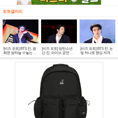
포토갤러리
[비즈 포토] BTS 진, 광
[비즈 포토] 방탄소년
[비즈 포토] BTS 진, 눈
화문 밤하늘 수놓는 '비
단 진, 라이브 공연 중
빛 하나로 팬심 저격…
주얼 킹'의 열창
빛나는 독보적 아우라
독보적 카리스마