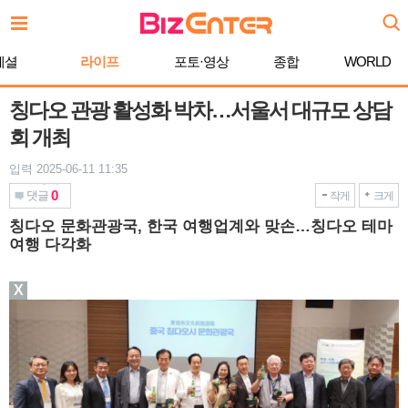
본
문
바
페셜
라이프
포토·영상
종합
WORLD
로
가
기
칭다오 관광 활성화 박차…서울서 대규모 상담
회 개최
입력 2025-06-11 11:35
0
댓글
작게
크게
칭다오 문화관광국, 한국 여행업계와 맞손…칭다오 테마
여행 다각화
X