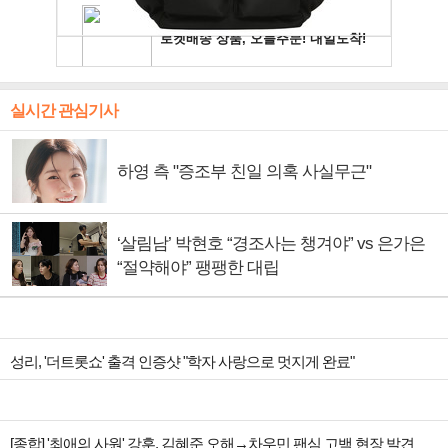
실시간 관심기사
하영 측 "증조부 친일 의혹 사실무근"
‘살림남’ 박현호 “경조사는 챙겨야” vs 은가은
“절약해야” 팽팽한 대립
성리, '더트롯쇼' 출격 인증샷 "학자 사랑으로 멋지게 완료"
[종합] '최애의 사원' 강훈, 김혜준 오해→차우민 팬심 고백 현장 발견