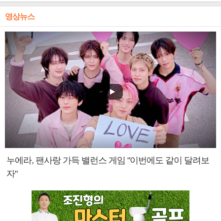
영상뉴스
누에라, 팬사랑 가득 밸런스 게임 "이번에도 같이 달려보
자"