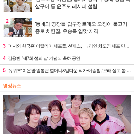
살구이 등 윤주모 레시피 섭렵
2
'동네의 명장들' 압구정로데오 오징어 불고기·
종로 치킨집, 유승목 입맛 저격
3
'어서와 한국은' 이탈리아 셰프들, 선재스님→라연 차도영 셰프 만난다
4
김용빈, '제7회 섬의 날' 기념식 축하 공연
5
'유퀴즈' 이은결·임봉근 할머니&임다운 작가·이승철, '오래 살고 볼 일' 특집 출격
영상뉴스