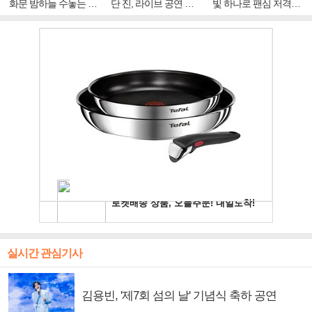
화문 밤하늘 수놓는 '비
단 진, 라이브 공연 중
빛 하나로 팬심 저격…
주얼 킹'의 열창
빛나는 독보적 아우라
독보적 카리스마
실시간 관심기사
김용빈, '제7회 섬의 날' 기념식 축하 공연