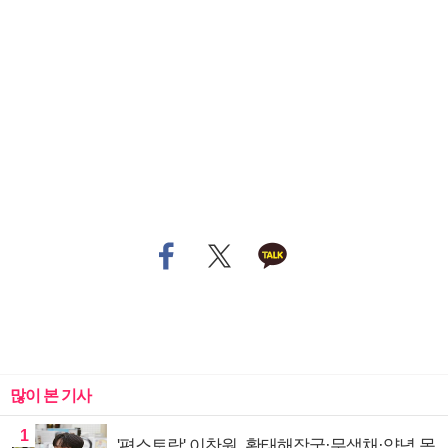
많이 본 기사
1
'편스토랑' 이찬원, 황태해장국·무생채·양념 목