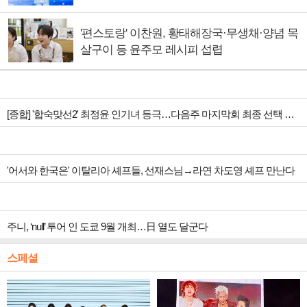
'편스토랑' 이찬원, 황태해장국·무생채·양념 목
살구이 등 윤주모 레시피 섭렵
[종합] '합숙맞선2' 최정윤 인기녀 등극…다음주 마지막회 최종 선택 예고
'어서와 한국은' 이탈리아 셰프들, 선재스님→라연 차도영 셰프 만난다
주니, ‘null’ 투어 인 도쿄 9월 개최…日 열도 달군다
스페셜