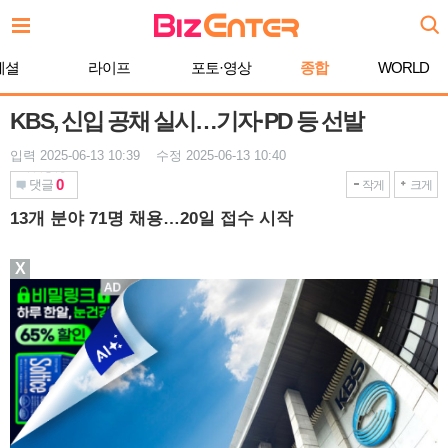
본
문
바
페셜
라이프
포토·영상
종합
WORLD
로
가
기
KBS, 신입 공채 실시…기자·PD 등 선발
입력 2025-06-13 10:39 수정 2025-06-13 10:40
0
댓글
작게
크게
13개 분야 71명 채용…20일 접수 시작
X