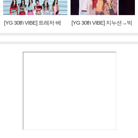
[YG 30th VIBE] 트레저·베
[YG 30th VIBE] 지누션→빅
이비몬스터, YG DNA 계승
뱅·투애니원·블랙핑크, YG
③
만의 문법②