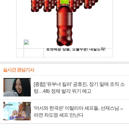
실시간 관심기사
[종합] '유부녀 킬러' 공효진, 장기 밀매 조직 소
탕…4화 정체 발각 위기 예고
'어서와 한국은' 이탈리아 셰프들, 선재스님→
라연 차도영 셰프 만난다