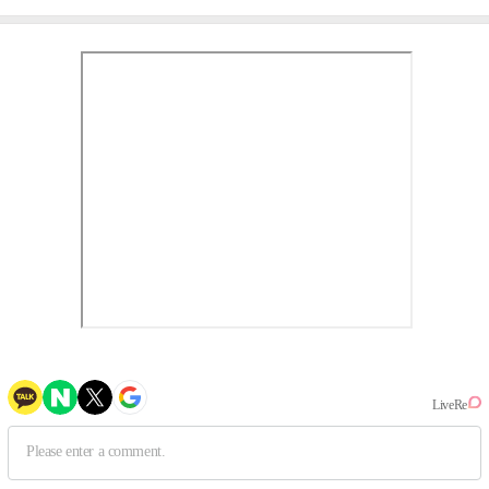
작, 하늘의 뜻"(인터뷰)
③