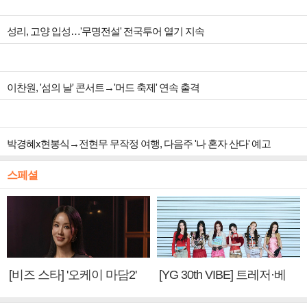
성리, 고양 입성…'무명전설' 전국투어 열기 지속
이찬원, '섬의 날' 콘서트→'머드 축제' 연속 출격
박경혜x현봉식→전현무 무작정 여행, 다음주 '나 혼자 산다' 예고
스페셜
[비즈 스타] '오케이 마담2'
[YG 30th VIBE] 트레저·베
엄정화 "6년 만의 속편 제
이비몬스터, YG DNA 계승