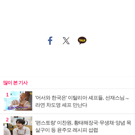
많이 본 기사
1
'어서와 한국은' 이탈리아 셰프들, 선재스님→
라연 차도영 셰프 만난다
2
'편스토랑' 이찬원, 황태해장국·무생채·양념 목
살구이 등 윤주모 레시피 섭렵