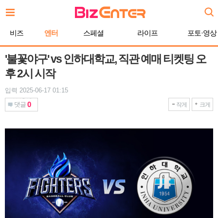
본
문
바
비즈
엔터
스페셜
라이프
포토·영상
로
가
기
'불꽃야구' vs 인하대학교, 직관 예매 티켓팅 오
후 2시 시작
입력 2025-06-17 01:15
0
댓글
작게
크게