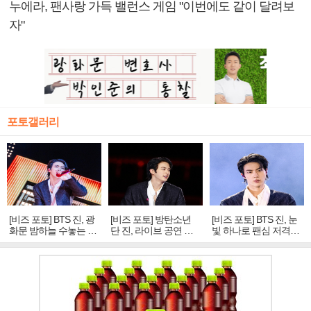
누에라, 팬사랑 가득 밸런스 게임 "이번에도 같이 달려보
자"
포토갤러리
[비즈 포토] BTS 진, 광
[비즈 포토] 방탄소년
[비즈 포토] BTS 진, 눈
화문 밤하늘 수놓는 '비
단 진, 라이브 공연 중
빛 하나로 팬심 저격…
주얼 킹'의 열창
빛나는 독보적 아우라
독보적 카리스마