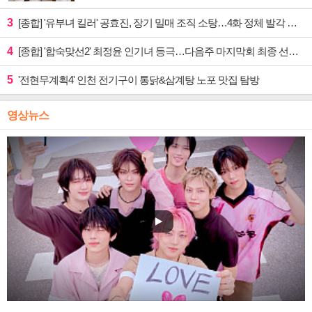
3
[종합] '유부녀 킬러' 공효진, 장기 밀매 조직 소탕…4화 정체 발각 위기 예고
4
[종합] '합숙맞선2' 최정윤 인기녀 등극…다음주 마지막회 최종 선택 예고
5
'전현무계획4' 인천 전기구이 통닭&삼계탕 노포 맛집 탐방
영상뉴스