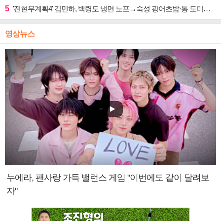
5
'전현무계획4' 김민하, 백령도 냉면 노포→숙성 광어초밥·통 도미찜 맛집 탐방
영상뉴스
누에라, 팬사랑 가득 밸런스 게임 "이번에도 같이 달려보
자"