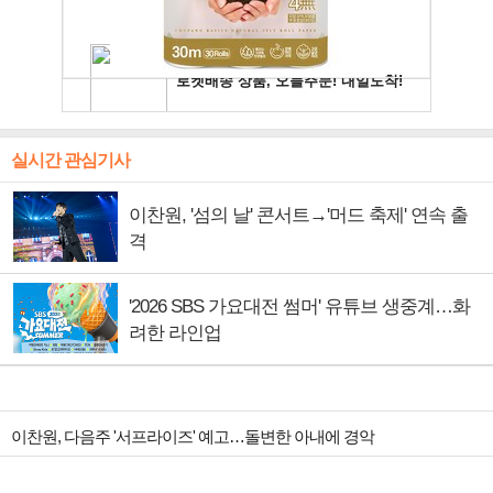
실시간 관심기사
이찬원, '섬의 날' 콘서트→'머드 축제' 연속 출
격
'2026 SBS 가요대전 썸머' 유튜브 생중계…화
려한 라인업
이찬원, 다음주 '서프라이즈' 예고…돌변한 아내에 경악