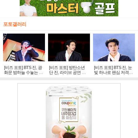
포토갤러리
[비즈 포토] BTS 진, 광
[비즈 포토] 방탄소년
[비즈 포토] BTS 진, 눈
화문 밤하늘 수놓는 '비
단 진, 라이브 공연 중
빛 하나로 팬심 저격…
주얼 킹'의 열창
빛나는 독보적 아우라
독보적 카리스마