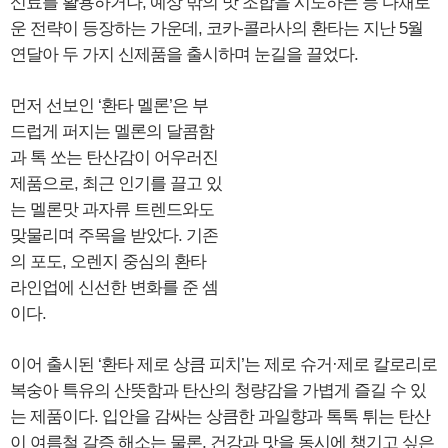
신료를 활용하거나, 예상 밖의 맛 조합을 시도하는 등 다채로
운 전략이 등장하는 가운데, 코카-콜라사의 환타는 지난 5월
연달아 두 가지 신제품을 출시하며 눈길을 끌었다.
먼저 선보인 ‘환타 멜론’은 부
드럽게 퍼지는 멜론의 달콤함
과 톡 쏘는 탄산감이 어우러진
제품으로, 최근 인기를 끌고 있
는 멜론맛 과자류 트렌드와도
맞물리며 주목을 받았다. 기존
의 포도, 오렌지 중심의 환타
라인업에 신선한 변화를 준 셈
이다.
이어 출시된 ‘환타 제로 상큼 피치’는 제로 슈거·제로 칼로리로
복숭아 특유의 산뜻함과 탄산의 청량감을 가볍게 즐길 수 있
는 제품이다. 입안을 감싸는 상큼한 과일향과 톡톡 튀는 탄산
이 여름철 갈증 해소는 물론, 건강과 맛을 동시에 챙기고 싶은