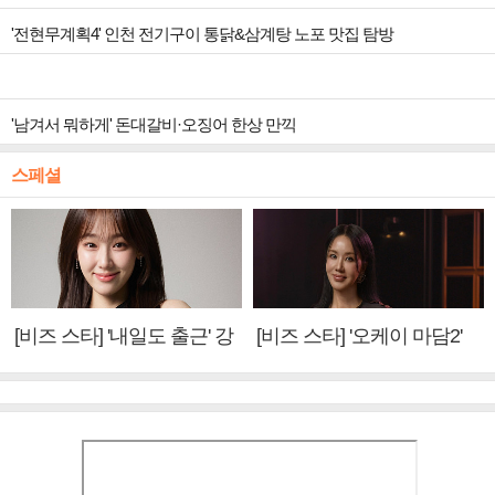
'전현무계획4' 인천 전기구이 통닭&삼계탕 노포 맛집 탐방
'남겨서 뭐하게' 돈대갈비·오징어 한상 만끽
스페셜
[비즈 스타] '내일도 출근' 강
[비즈 스타] '오케이 마담2'
미나 "아이오아이 불화설?
엄정화 "6년 만의 속편 제
사실 아냐"(인터뷰)
작, 하늘의 뜻"(인터뷰)