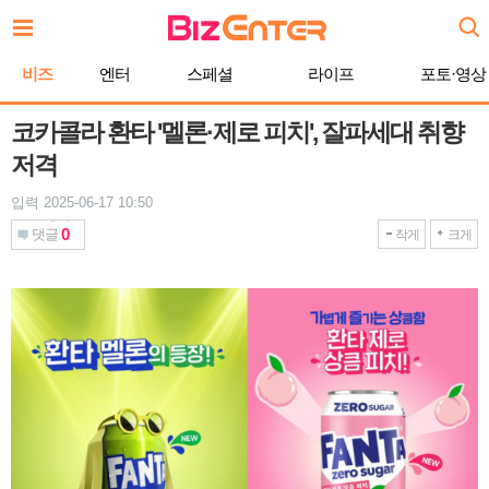
본
문
바
비즈
엔터
스페셜
라이프
포토·영상
로
가
기
코카콜라 환타 '멜론·제로 피치', 잘파세대 취향
저격
입력 2025-06-17 10:50
0
댓글
작게
크게