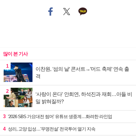
많이 본 기사
1
이찬원, '섬의 날' 콘서트→'머드 축제' 연속 출
격
2
‘사랑이 온다’ 안희연, 하석진과 재회…아들 비
밀 밝혀질까?
3
'2026 SBS 가요대전 썸머' 유튜브 생중계…화려한 라인업
4
성리, 고양 입성…'무명전설' 전국투어 열기 지속