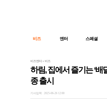
검색 바로가기
주메뉴 바로가기
주요 기사 바로가기
비즈
엔터
스페셜
비즈엔터
비즈
>
하림, 집에서 즐기는 ‘배
종 출시
기사입력 : 2025-06-26 12:00