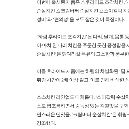
이번에 출시된 제품은 △후라이드 조각치킨 
순살치킨 △크림버터 순살치킨 △소이갈릭 치킨봉
성비’와 ‘편의성’을 모두 잡은 것이 특징이다.
‘하림 후라이드 조각치킨’은 다리, 날개, 몸통 
아 마치 한 마리 치킨을 주문한 듯한 풍성함을
순살치킨’은 닭다리살 특유의 고소함과 풍부한 
이들 후라이드 제품에는 하림의 차별화된 ‘딥 프라잉
튀김 시간이 2배 이상 길고, 이로 인해 바삭한
소스치킨 라인업도 다채롭다. ‘소이갈릭 순살치
스로 짭조름하면서 중독성 있는 감칠맛을 구현했
연스러운 단맛을, ‘크림버터 순살치킨’은 휘
강조했다.