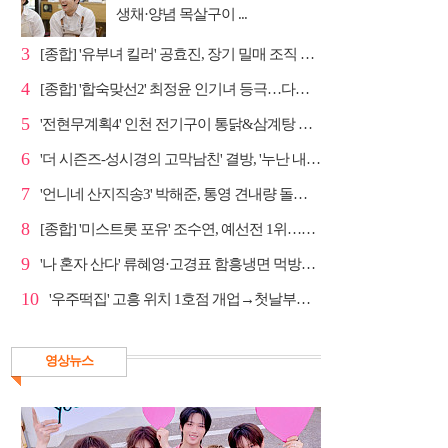
생채·양념 목살구이 ...
3
[종합] '유부녀 킬러' 공효진, 장기 밀매 조직 소탕…4...
4
[종합] '합숙맞선2' 최정윤 인기녀 등극…다음주 마지막...
5
'전현무계획4' 인천 전기구이 통닭&삼계탕 노포 맛집 탐방
6
'더 시즌즈-성시경의 고막남친' 결방, '누난 내게 여자...
7
'언니네 산지직송3' 박해준, 통영 견내량 돌미역 조업 ...
8
[종합] '미스트롯 포유' 조수연, 예선전 1위…신윤승 지...
9
'나 혼자 산다' 류혜영·고경표 함흥냉면 먹방→남산 산책
10
'우주떡집' 고흥 위치 1호점 개업→첫날부터 大위기
영상뉴스