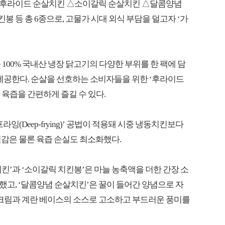
△후라이드 순살치킨 △소이갈릭 순살치킨 △달콤양념
 등 총 6종으로, 고물가 시대 외식 부담을 덜고자 ‘가
등 100% 국내산 냉장 닭고기의 다양한 부위를 한 팩에 담
 제공한다. 순살을 선호하는 소비자들을 위한 ‘후라이드
육즙을 간편하게 즐길 수 있다.
(Deep-frying)’ 공법이 적용돼 시중 냉동치킨보다
 식감은 물론 육즙 손실도 최소화했다.
킨’과 ‘소이갈릭 치킨봉’은 마늘 농축액을 더한 간장 소
고, ‘달콤양념 순살치킨’은 꿀이 들어간 양념으로 자
핑크림과 계란 베이스의 소스로 고소하고 부드러운 풍미를