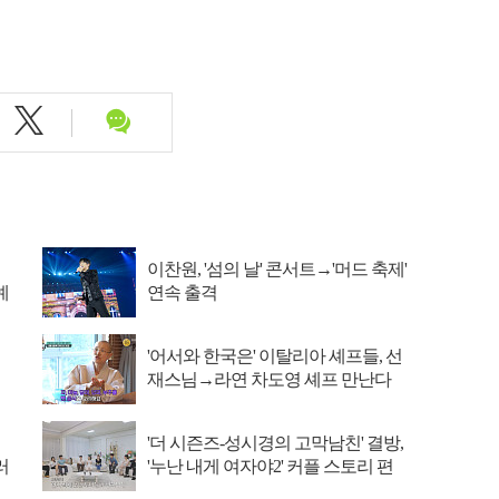
이찬원, '섬의 날' 콘서트→'머드 축제'
예
연속 출격
'어서와 한국은' 이탈리아 셰프들, 선
재스님→라연 차도영 셰프 만난다
'더 시즌즈-성시경의 고막남친' 결방,
러
'누난 내게 여자야2' 커플 스토리 편
성