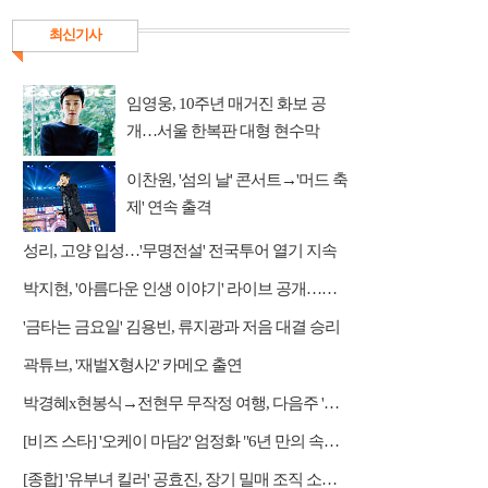
최신기사
임영웅, 10주년 매거진 화보 공
개…서울 한복판 대형 현수막
이찬원, '섬의 날' 콘서트→'머드 축
제' 연속 출격
성리, 고양 입성…'무명전설' 전국투어 열기 지속
박지현, '아름다운 인생 이야기' 라이브 공개…감성 보컬 전달
'금타는 금요일' 김용빈, 류지광과 저음 대결 승리
곽튜브, '재벌X형사2' 카메오 출연
박경혜x현봉식→전현무 무작정 여행, 다음주 '나 혼자 산다' 예고
[비즈 스타] '오케이 마담2' 엄정화 "6년 만의 속편 제작, 하늘의 뜻"(인터뷰)
[종합] '유부녀 킬러' 공효진, 장기 밀매 조직 소탕…4화 정체 발각 위기 예고