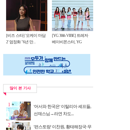
[비즈 스타] '오케이 마담
[YG 30th VIBE] 트레저·
2' 엄정화 "6년 만...
베이비몬스터, YG
DNA...
많이 본 기사
1
'어서와 한국은' 이탈리아 셰프들,
선재스님→라연 차도...
2
'편스토랑' 이찬원, 황태해장국·무