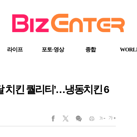
라이프
포토·영상
종합
WORL
달 치킨 퀄리티’…냉동치킨 6