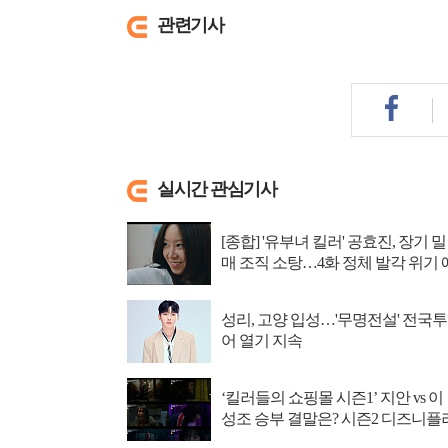
관련기사
실시간 관심기사
[종합] '유부녀 킬러' 공효진, 장기 밀
매 조직 소탕…4화 정체 발각 위기 
고
성리, 고양 입성…'무명전설' 전국투
어 열기 지속
‘킬러들의 쇼핑몰 시즌1’ 지안 vs 이
성조 승부 결말은? 시즌2 디즈니플
스