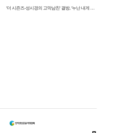
'더 시즌즈-성시경의 고막남친' 결방, '누난 내게 여자야2' 커플 스토리 편성