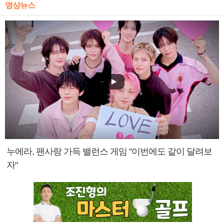
영상뉴스
누에라, 팬사랑 가득 밸런스 게임 "이번에도 같이 달려보
자"