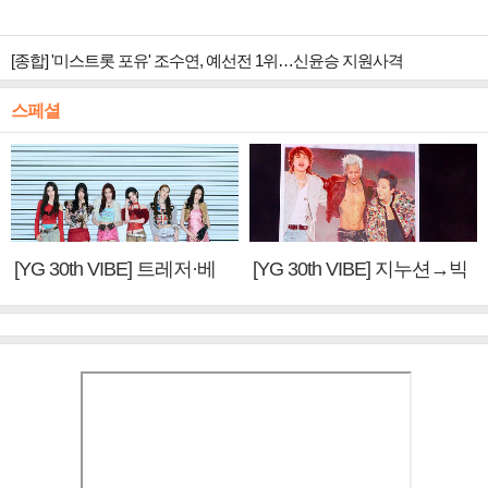
[종합] '미스트롯 포유' 조수연, 예선전 1위…신윤승 지원사격
스페셜
[YG 30th VIBE] 트레저·베
[YG 30th VIBE] 지누션→빅
이비몬스터, YG DNA 계승
뱅·투애니원·블랙핑크, YG
③
만의 문법②