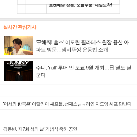
실시간 관심기사
'구해줘! 홈즈' 이모란 필라테스 원장 용산 아
파트 방문…냄비뚜껑 운동법 소개
주니, ‘null’ 투어 인 도쿄 9월 개최…日 열도 달
군다
'어서와 한국은' 이탈리아 셰프들, 선재스님→라연 차도영 셰프 만난다
김용빈, '제7회 섬의 날' 기념식 축하 공연