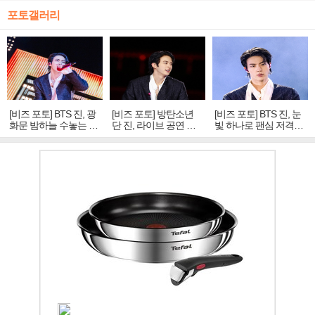
포토갤러리
[비즈 포토] BTS 진, 광
[비즈 포토] 방탄소년
[비즈 포토] BTS 진, 눈
화문 밤하늘 수놓는 '비
단 진, 라이브 공연 중
빛 하나로 팬심 저격…
주얼 킹'의 열창
빛나는 독보적 아우라
독보적 카리스마