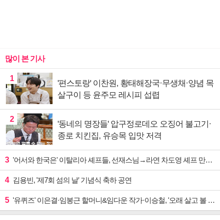
많이 본 기사
1
'편스토랑' 이찬원, 황태해장국·무생채·양념 목
살구이 등 윤주모 레시피 섭렵
2
'동네의 명장들' 압구정로데오 오징어 불고기·
종로 치킨집, 유승목 입맛 저격
3
'어서와 한국은' 이탈리아 셰프들, 선재스님→라연 차도영 셰프 만난다
4
김용빈, '제7회 섬의 날' 기념식 축하 공연
5
'유퀴즈' 이은결·임봉근 할머니&임다운 작가·이승철, '오래 살고 볼 일' 특집 출격