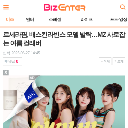
본
문
바
비즈
엔터
스페셜
라이프
포토·영상
로
가
기
르세라핌, 배스킨라빈스 모델 발탁…MZ 사로잡
는 여름 컬래버
입력 2025-06-27 14:45
0
댓글
작게
크게
X