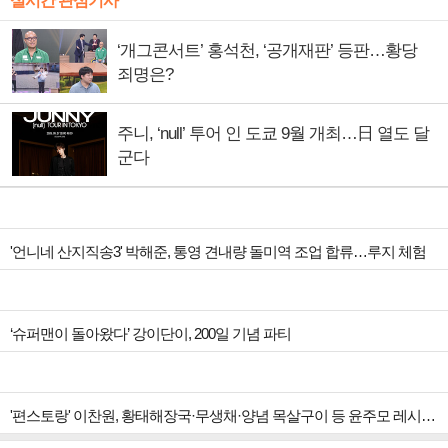
실시간 관심기사
‘개그콘서트’ 홍석천, ‘공개재판’ 등판…황당
죄명은?
주니, ‘null’ 투어 인 도쿄 9월 개최…日 열도 달
군다
'언니네 산지직송3' 박해준, 통영 견내량 돌미역 조업 합류…루지 체험
‘슈퍼맨이 돌아왔다’ 강이단이, 200일 기념 파티
'편스토랑' 이찬원, 황태해장국·무생채·양념 목살구이 등 윤주모 레시피 섭렵