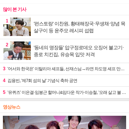
많이 본 기사
1
'편스토랑' 이찬원, 황태해장국·무생채·양념 목
살구이 등 윤주모 레시피 섭렵
2
'동네의 명장들' 압구정로데오 오징어 불고기·
종로 치킨집, 유승목 입맛 저격
3
'어서와 한국은' 이탈리아 셰프들, 선재스님→라연 차도영 셰프 만난다
4
김용빈, '제7회 섬의 날' 기념식 축하 공연
5
'유퀴즈' 이은결·임봉근 할머니&임다운 작가·이승철, '오래 살고 볼 일' 특집 출격
영상뉴스