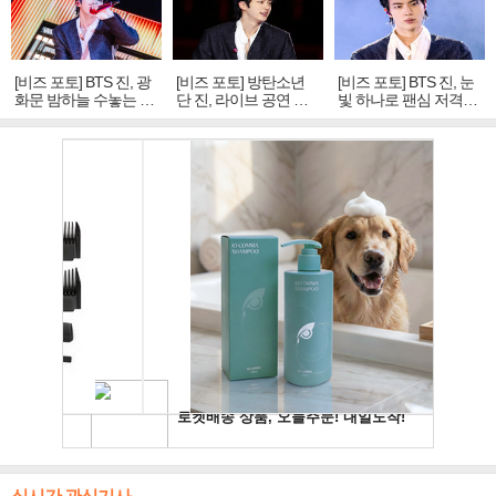
[비즈 포토] BTS 진, 광
[비즈 포토] 방탄소년
[비즈 포토] BTS 진, 눈
화문 밤하늘 수놓는 '비
단 진, 라이브 공연 중
빛 하나로 팬심 저격…
주얼 킹'의 열창
빛나는 독보적 아우라
독보적 카리스마