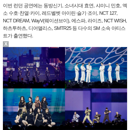
이번 런던 공연에는 동방신기, 소녀시대 효연, 샤이니 민호, 엑
소 수호·찬열·카이, 레드벨벳 아이린·슬기·조이, NCT 127,
NCT DREAM, WayV(웨이션브이), 에스파, 라이즈, NCT WISH,
하츠투하츠, 디어앨리스, SMTR25 등 다수의 SM 소속 아티스
트가 출연했다.
X