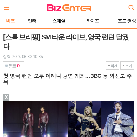
본
문
바
비즈
엔터
스페셜
라이프
포토·영상
로
가
기
[스톡 브리핑] SM 타운 라이브, 영국 런던 달궜
다
입력 2025-06-30 10:35
0
댓글
작게
크게
첫 영국 런던 오투 아레나 공연 개최…BBC 등 외신도 주
목
X