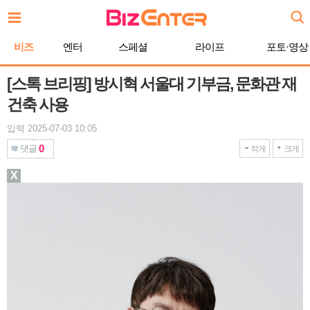
본
문
바
비즈
엔터
스페셜
라이프
포토·영상
로
가
기
[스톡 브리핑] 방시혁 서울대 기부금, 문화관 재
건축 사용
입력 2025-07-03 10:05
0
댓글
작게
크게
X