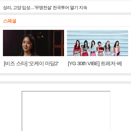
성리, 고양 입성…'무명전설' 전국투어 열기 지속
스페셜
[비즈 스타] '오케이 마담2'
[YG 30th VIBE] 트레저·베
엄정화 "6년 만의 속편 제
이비몬스터, YG DNA 계승
작, 하늘의 뜻"(인터뷰)
③