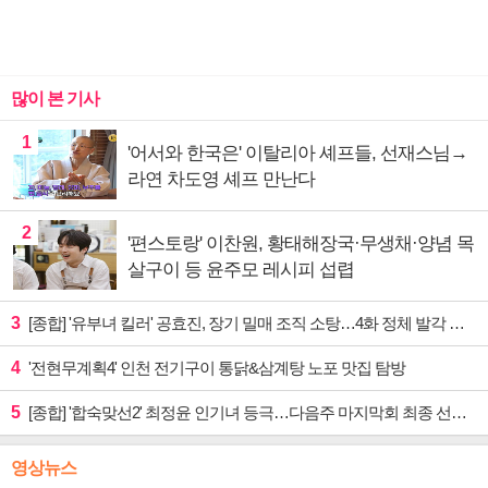
많이 본 기사
1
'어서와 한국은' 이탈리아 셰프들, 선재스님→
라연 차도영 셰프 만난다
2
'편스토랑' 이찬원, 황태해장국·무생채·양념 목
살구이 등 윤주모 레시피 섭렵
3
[종합] '유부녀 킬러' 공효진, 장기 밀매 조직 소탕…4화 정체 발각 위기 예고
4
'전현무계획4' 인천 전기구이 통닭&삼계탕 노포 맛집 탐방
5
[종합] '합숙맞선2' 최정윤 인기녀 등극…다음주 마지막회 최종 선택 예고
영상뉴스