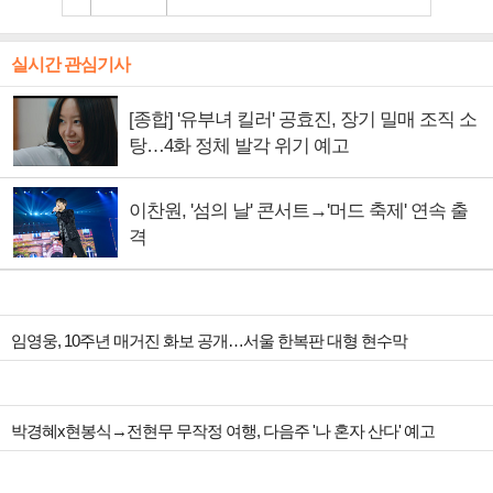
실시간 관심기사
[종합] '유부녀 킬러' 공효진, 장기 밀매 조직 소
탕…4화 정체 발각 위기 예고
이찬원, '섬의 날' 콘서트→'머드 축제' 연속 출
격
임영웅, 10주년 매거진 화보 공개…서울 한복판 대형 현수막
박경혜x현봉식→전현무 무작정 여행, 다음주 '나 혼자 산다' 예고