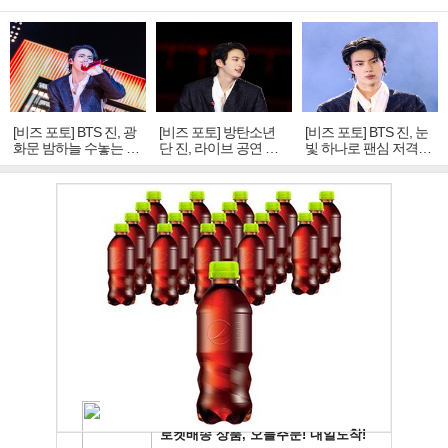
[비즈 포토] BTS 진, 광
[비즈 포토] 방탄소년
[비즈 포토] BTS 진, 눈
화문 밤하늘 수놓는 '비
단 진, 라이브 공연 중
빛 하나로 팬심 저격…
주얼 킹'의 열창
빛나는 독보적 아우라
독보적 카리스마