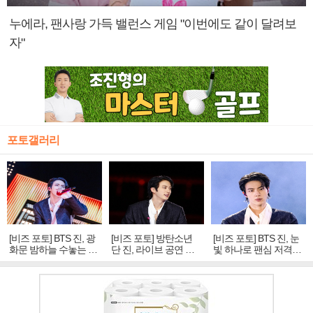
누에라, 팬사랑 가득 밸런스 게임 "이번에도 같이 달려보
자"
포토갤러리
[비즈 포토] BTS 진, 광
[비즈 포토] 방탄소년
[비즈 포토] BTS 진, 눈
화문 밤하늘 수놓는 '비
단 진, 라이브 공연 중
빛 하나로 팬심 저격…
주얼 킹'의 열창
빛나는 독보적 아우라
독보적 카리스마