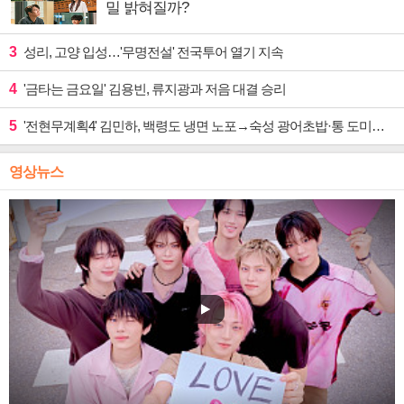
밀 밝혀질까?
3
성리, 고양 입성…'무명전설' 전국투어 열기 지속
4
'금타는 금요일' 김용빈, 류지광과 저음 대결 승리
5
'전현무계획4' 김민하, 백령도 냉면 노포→숙성 광어초밥·통 도미찜 맛집 탐방
영상뉴스