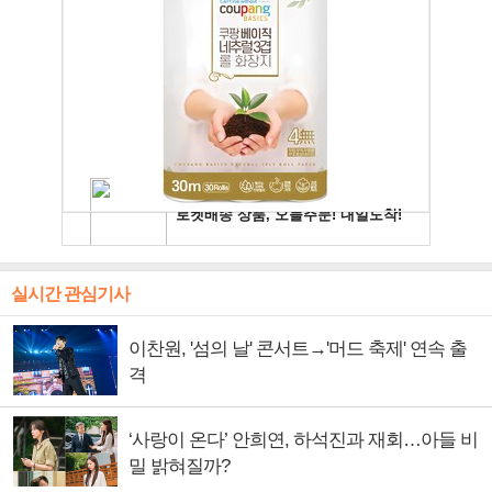
실시간 관심기사
이찬원, '섬의 날' 콘서트→'머드 축제' 연속 출
격
‘사랑이 온다’ 안희연, 하석진과 재회…아들 비
밀 밝혀질까?