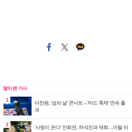
많이 본 기사
1
이찬원, '섬의 날' 콘서트→'머드 축제' 연속 출
격
2
‘사랑이 온다’ 안희연, 하석진과 재회…아들 비