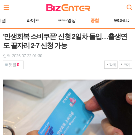
본
문
바
페셜
라이프
포토·영상
종합
WORLD
로
가
기
'민생회복 소비쿠폰' 신청 2일차 돌입…출생연
도 끝자리 2·7 신청 가능
입력 2025-07-22 01:30
0
댓글
작게
크게