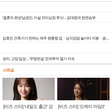
‘결혼의 완성’남궁민, 이설 의미심장 투샷…김대명과 정면승부
김호민 건축가가 전하는 제주 원통형 집ㆍ삼각김밥 놀이터 지붕ㆍ광주 ‘백소헌’ 등 하나뿐인 지붕(건축탐구 집)
성리, 고양 입성…'무명전설' 전국투어 열기 지속
스페셜
[비즈 스타] '내일도 출근' 강
[비즈 스타] '오케이 마담2'