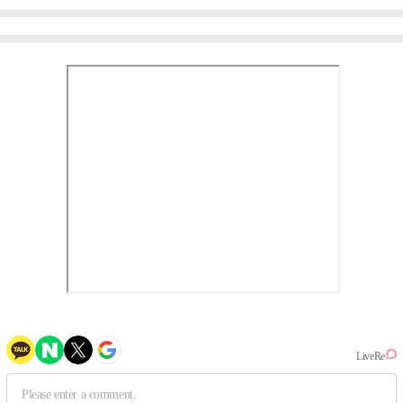
미나 "아이오아이 불화설?
엄정화 "6년 만의 속편 제
사실 아냐"(인터뷰)
작, 하늘의 뜻"(인터뷰)