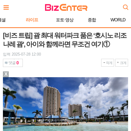
본
문
바
페셜
라이프
포토·영상
종합
WORLD
로
가
기
[비즈 트립] 괌 최대 워터파크 품은 ‘호시노 리조
나레 괌’, 아이와 함께라면 무조건 여기①
입력 2025-07-28 12:00
0
댓글
작게
크게
X