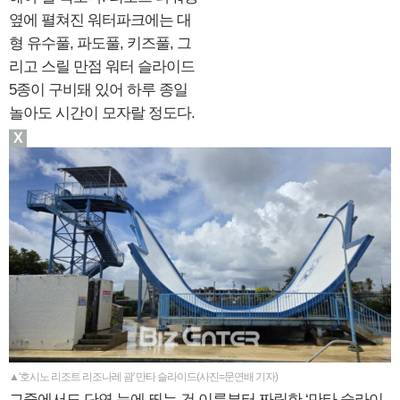
옆에 펼쳐진 워터파크에는 대
형 유수풀, 파도풀, 키즈풀, 그
리고 스릴 만점 워터 슬라이드
5종이 구비돼 있어 하루 종일
놀아도 시간이 모자랄 정도다.
X
▲'호시노 리조트 리조나레 괌' 만타 슬라이드(사진=문연배 기자)
그중에서도 단연 눈에 띄는 건 이름부터 짜릿한 ‘만타 슬라이