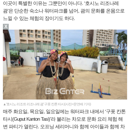
이곳이 특별한 이유는 그뿐만이 아니다. ‘호시노 리조나레
괌’은 단순한 숙소나 워터파크를 넘어, 괌의 문화를 온몸으로
느낄 수 있는 체험의 장이기도 하다.
X
▲'호시노 리조트 리조나레 괌' 구폿 칸톤 타시(사진=문연배 기자)
매주 화요일, 목요일, 일요일에는 워터파크 내에서 ‘구폿 칸톤
타시(Guput Kanton Tasi)’라 불리는 차모로 문화 요리 체험 해
변 파티가 열린다. 오프닝 세리머니와 함께 아이들과 함께 차