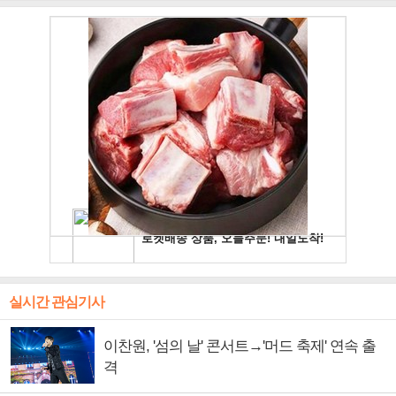
실시간 관심기사
이찬원, '섬의 날' 콘서트→'머드 축제' 연속 출
격