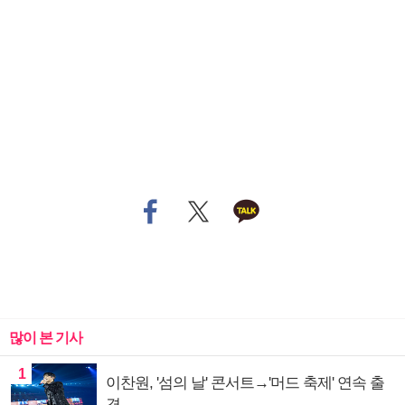
많이 본 기사
1
이찬원, '섬의 날' 콘서트→'머드 축제' 연속 출
격