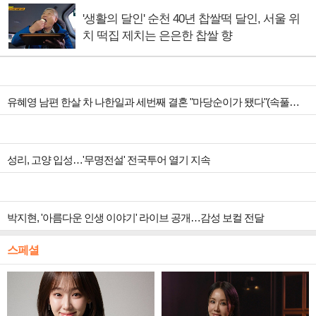
'생활의 달인' 순천 40년 찹쌀떡 달인, 서울 위
치 떡집 제치는 은은한 찹쌀 향
유혜영 남편 한살 차 나한일과 세번째 결혼 "마당순이가 됐다"(속풀이쇼동치미)
성리, 고양 입성…'무명전설' 전국투어 열기 지속
박지현, '아름다운 인생 이야기' 라이브 공개…감성 보컬 전달
스페셜