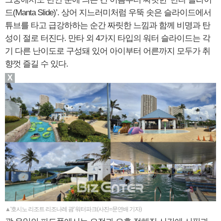
드(Manta Slide)’. 상어 지느러미처럼 우뚝 솟은 슬라이드에서
튜브를 타고 급강하하는 순간 짜릿한 느낌과 함께 비명과 탄
성이 절로 터진다. 만타 외 4가지 타입의 워터 슬라이드는 각
기 다른 난이도로 구성돼 있어 아이부터 어른까지 모두가 취
향껏 즐길 수 있다.
X
▲'호시노 리조트 리조나레 괌' 워터파크(사진=문연배 기자)