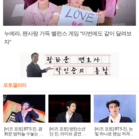
누에라, 팬사랑 가득 밸런스 게임 "이번에도 같이 달려보
자"
포토갤러리
[비즈 포토] BTS 진, 광
[비즈 포토] 방탄소년
[비즈 포토] BTS 진, 눈
화문 밤하늘 수놓는 '비
단 진, 라이브 공연 중
빛 하나로 팬심 저격…
주얼 킹'의 열창
빛나는 독보적 아우라
독보적 카리스마