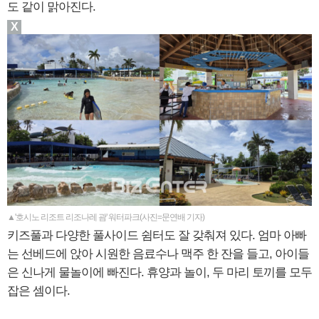
도 같이 맑아진다.
X
▲'호시노 리조트 리조나레 괌' 워터파크(사진=문연배 기자)
키즈풀과 다양한 풀사이드 쉼터도 잘 갖춰져 있다. 엄마 아빠
는 선베드에 앉아 시원한 음료수나 맥주 한 잔을 들고, 아이들
은 신나게 물놀이에 빠진다. 휴양과 놀이, 두 마리 토끼를 모두
잡은 셈이다.