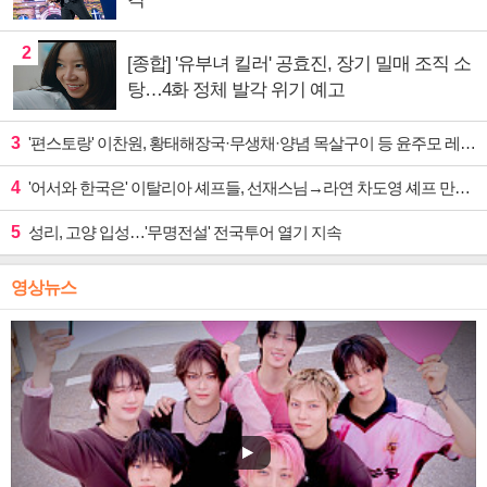
2
[종합] '유부녀 킬러' 공효진, 장기 밀매 조직 소
탕…4화 정체 발각 위기 예고
3
'편스토랑' 이찬원, 황태해장국·무생채·양념 목살구이 등 윤주모 레시피 섭렵
4
'어서와 한국은' 이탈리아 셰프들, 선재스님→라연 차도영 셰프 만난다
5
성리, 고양 입성…'무명전설' 전국투어 열기 지속
영상뉴스