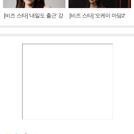
[비즈 스타] '내일도 출근' 강
[비즈 스타] '오케이 마담2'
미나 "아이오아이 불화설?
엄정화 "6년 만의 속편 제
사실 아냐"(인터뷰)
작, 하늘의 뜻"(인터뷰)