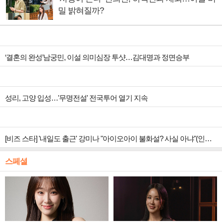
밀 밝혀질까?
‘결혼의 완성’남궁민, 이설 의미심장 투샷…김대명과 정면승부
성리, 고양 입성…'무명전설' 전국투어 열기 지속
[비즈 스타] '내일도 출근' 강미나 "아이오아이 불화설? 사실 아냐"(인터뷰)
스페셜