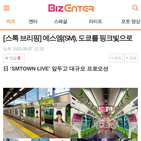
본
문
바
비즈
엔터
스페셜
라이프
포토·영상
로
가
기
[스톡 브리핑] 에스엠(SM), 도쿄를 핑크빛으로
입력 2025-08-07 11:20
0
댓글
작게
크게
日 ‘SMTOWN LIVE’ 앞두고 대규모 프로모션