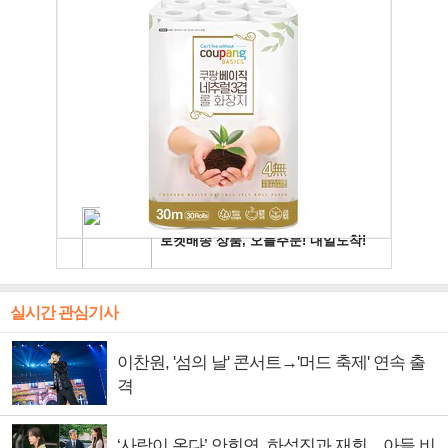
실시간 관심기사
이찬원, '섬의 날' 콘서트→'머드 축제' 연속 출
격
‘사랑이 온다’ 안희연, 하석진과 재회…아들 비