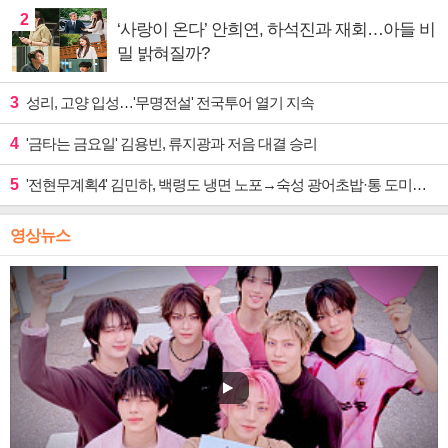
2
‘사랑이 온다’ 안희연, 하석진과 재회…아들 비
밀 밝혀질까?
3
성리, 고양 입성…'무명전설' 전국투어 열기 지속
4
'금타는 금요일' 김용빈, 류지광과 저음 대결 승리
5
'전현무계획4' 김민하, 백령도 냉면 노포→숙성 광어초밥·통 도미찜 맛집 탐방
영상뉴스