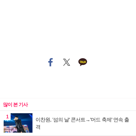
많이 본 기사
1
이찬원, '섬의 날' 콘서트→'머드 축제' 연속 출
격