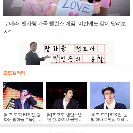
누에라, 팬사랑 가득 밸런스 게임 "이번에도 같이 달려보
자"
포토갤러리
[비즈 포토] BTS 진, 광
[비즈 포토] 방탄소년
[비즈 포토] BTS 진, 눈
화문 밤하늘 수놓는 '비
단 진, 라이브 공연 중
빛 하나로 팬심 저격…
주얼 킹'의 열창
빛나는 독보적 아우라
독보적 카리스마