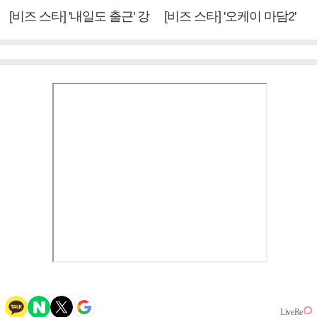
[비즈 스타] '내일도 출근' 강
[비즈 스타] '오케이 마담2'
미나 "아이오아이 불화설?
엄정화 "6년 만의 속편 제
사실 아냐"(인터뷰)
작, 하늘의 뜻"(인터뷰)