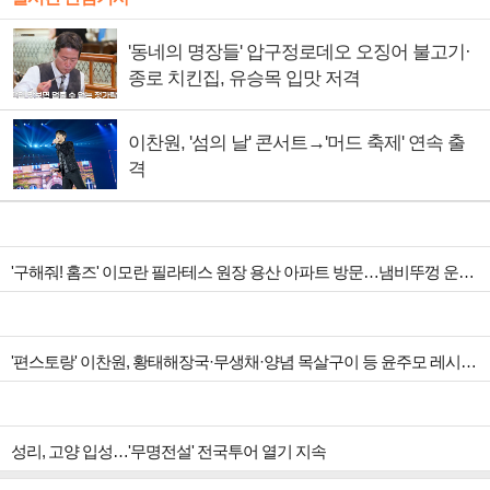
'동네의 명장들' 압구정로데오 오징어 불고기·
종로 치킨집, 유승목 입맛 저격
이찬원, '섬의 날' 콘서트→'머드 축제' 연속 출
격
'구해줘! 홈즈' 이모란 필라테스 원장 용산 아파트 방문…냄비뚜껑 운동법 소개
'편스토랑' 이찬원, 황태해장국·무생채·양념 목살구이 등 윤주모 레시피 섭렵
성리, 고양 입성…'무명전설' 전국투어 열기 지속