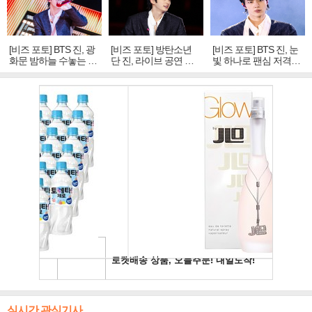
[비즈 포토] BTS 진, 광
[비즈 포토] 방탄소년
[비즈 포토] BTS 진, 눈
화문 밤하늘 수놓는 '비
단 진, 라이브 공연 중
빛 하나로 팬심 저격…
주얼 킹'의 열창
빛나는 독보적 아우라
독보적 카리스마
실시간 관심기사